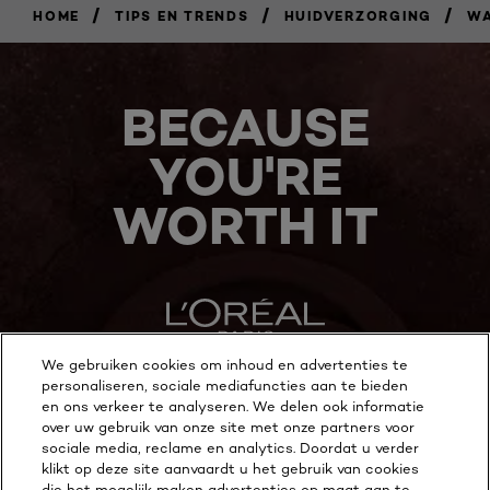
/
/
/
HOME
TIPS EN TRENDS
HUIDVERZORGING
WA
BECAUSE
YOU'RE
WORTH IT
We gebruiken cookies om inhoud en advertenties te
personaliseren, sociale mediafuncties aan te bieden
MEER ONTDEKKEN
en ons verkeer te analyseren. We delen ook informatie
over uw gebruik van onze site met onze partners voor
ADDRESS
sociale media, reclame en analytics. Doordat u verder
klikt op deze site aanvaardt u het gebruik van cookies
die het mogelijk maken advertenties op maat aan te