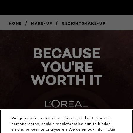
/
/
HOME
MAKE-UP
GEZICHTSMAKE-UP
BECAUSE
YOU'RE
WORTH IT
We gebruiken cookies om inhoud en advertenties te
personaliseren, sociale mediafuncties aan te bieden
MEER ONTDEKKEN
en ons verkeer te analyseren. We delen ook informatie