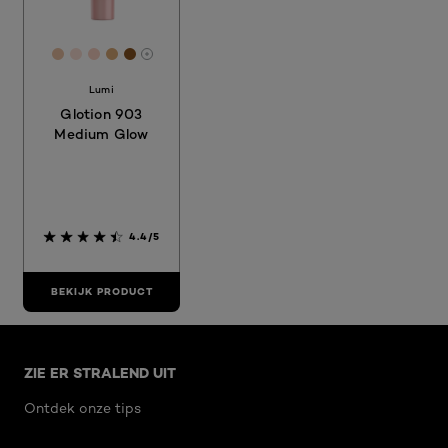
[Color]: #EBC2A3
[Color]: #FBE0D5
[Color]: #F9D2C3
[Color]: #DCAB76
[Color]: #8A5523
More shades are available
Lumi
Glotion 903
Medium Glow
4.4/5
BEKIJK PRODUCT
Overslaan het dia: Related Articles
ZIE ER STRALEND UIT
Ontdek onze tips