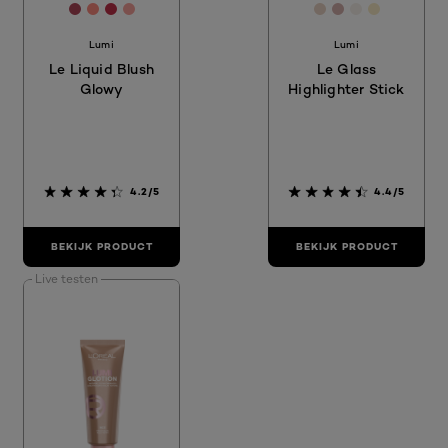
[Color]: #B04658
[Color]: #FD8B7F
[Color]: #C23048
[Color]: #F7A29B
[Color]: #E7D2C
[Color]: #D4
[Color]: #
[Color]:
Lumi
Lumi
Le Liquid Blush
Le Glass
Glowy
Highlighter Stick
4.2/5
4.4/5
BEKIJK PRODUCT
BEKIJK PRODUCT
Live testen