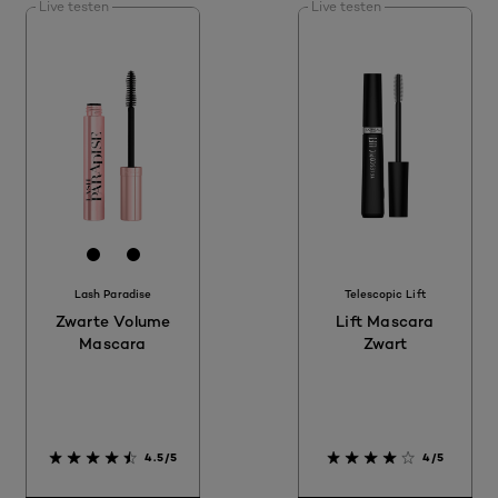
Live testen
Live testen
[Color]: #000000
[Color]: #FFFFFF
[Color]: #000000
Lash Paradise
Telescopic Lift
Zwarte Volume
Lift Mascara
Mascara
Zwart
4.5/5
4/5