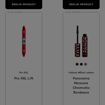
BEKIJK PRODUCT
BEKIJK PRODUCT
Live testen
Live testen
[Color]: #4B13
[Color]: #17
[Color]: #
Pro XXL
Volume Million Lashes
Pro XXL Lift
Panorama
Mascara
Chromatic
Bordeaux