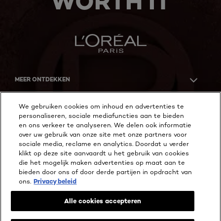
WORTH IT
MEER ONTDEKKEN
ADDRESS
We gebruiken cookies om inhoud en advertenties te
personaliseren, sociale mediafuncties aan te bieden
en ons verkeer te analyseren. We delen ook informatie
over uw gebruik van onze site met onze partners voor
Facebook
YouTube
Instagram
sociale media, reclame en analytics. Doordat u verder
klikt op deze site aanvaardt u het gebruik van cookies
die het mogelijk maken advertenties op maat aan te
bieden door ons of door derde partijen in opdracht van
Cookie Instellingen
ons.
Privacy beleid
Privacy beleid
Wettelijke Bepalingen
Alle cookies accepteren
Algemene voorwaarden reviews en recensies
@ 2026 L'Oréal Paris