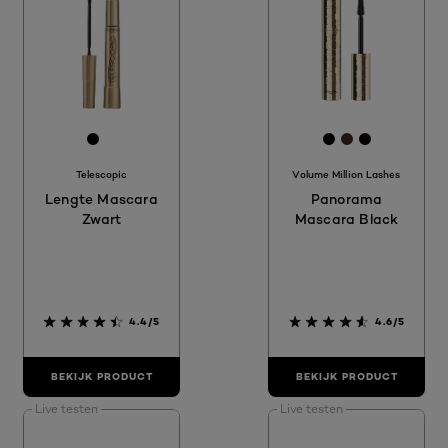
[Color]: #000000
[Color]: #00000
[Color]: #000
[Color]: #42
[Color]: 
Telescopic
Volume Million Lashes
Lengte Mascara
Panorama
Zwart
Mascara Black
4.4/5
4.6/5
BEKIJK PRODUCT
BEKIJK PRODUCT
Live testen
Live testen