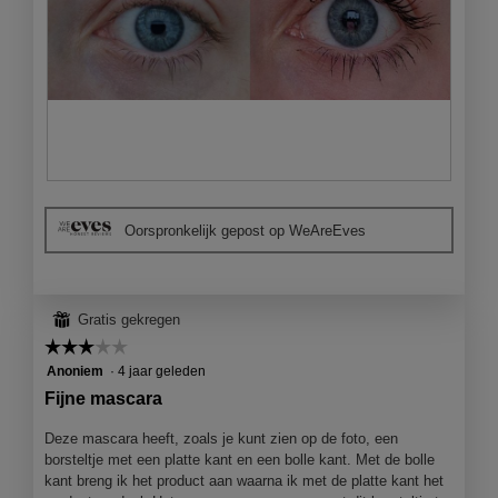
B
F
e
o
Oorspronkelijk gepost op WeAreEves
o
t
o
o
r
M
d
e
e
t
⊞
Gratis gekregen
l
d
☆☆☆☆☆
☆☆☆☆☆
i
e
3
Anoniem
·
4 jaar geleden
n
z
van
Fijne mascara
g
e
5
f
a
sterren.
Deze mascara heeft, zoals je kunt zien op de foto, een
o
c
borsteltje met een platte kant en een bolle kant. Met de bolle
t
t
kant breng ik het product aan waarna ik met de platte kant het
o
i