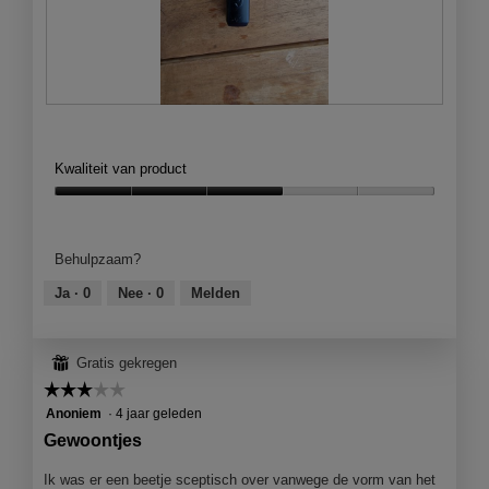
i
a
l
o
o
g
B
F
v
e
o
e
o
t
Kwaliteit van product
n
o
o
s
r
M
Kwaliteit
t
d
e
van
e
e
t
product,
r
Behulpzaam?
l
d
3
.
i
e
van
Ja ·
0
Nee ·
0
Melden
n
z
5
g
e
f
a
⊞
Gratis gekregen
o
c
t
t
☆☆☆☆☆
☆☆☆☆☆
o
i
3
Anoniem
·
4 jaar geleden
1
e
van
Gewoontjes
.
o
5
p
sterren.
Ik was er een beetje sceptisch over vanwege de vorm van het
e