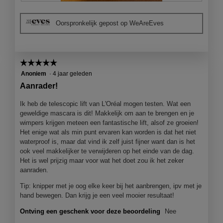
g
B
F
v
e
o
e
Oorspronkelijk gepost op WeAreEves
o
t
n
o
o
s
r
M
t
d
e
e
☆☆☆☆☆
☆☆☆☆☆
e
t
r
l
d
5
Anoniem
·
4 jaar geleden
.
i
e
van
Aanrader!
n
z
5
g
e
sterren.
Ik heb de telescopic lift van L'Oréal mogen testen. Wat een
f
a
geweldige mascara is dit! Makkelijk om aan te brengen en je
o
c
wimpers krijgen meteen een fantastische lift, alsof ze groeien!
t
t
Het enige wat als min punt ervaren kan worden is dat het niet
o
i
waterproof is, maar dat vind ik zelf juist fijner want dan is het
1
e
ook veel makkelijker te verwijderen op het einde van de dag.
.
o
Het is wel prijzig maar voor wat het doet zou ik het zeker
p
aanraden.
e
n
Tip: knipper met je oog elke keer bij het aanbrengen, ipv met je
j
hand bewegen. Dan krijg je een veel mooier resultaat!
e
Ontving een geschenk voor deze beoordeling
Nee
e