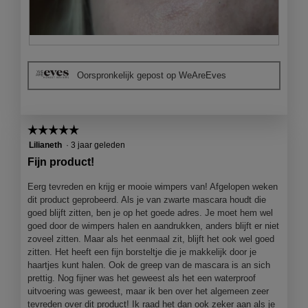
v
e
n
s
B
F
t
e
o
e
Oorspronkelijk gepost op WeAreEves
o
t
r
o
o
.
r
M
d
e
☆☆☆☆☆
☆☆☆☆☆
e
t
l
d
5
Lilianeth
·
3 jaar geleden
i
e
van
Fijn product!
n
z
5
g
e
sterren.
Eerg tevreden en krijg er mooie wimpers van! Afgelopen weken
f
a
dit product geprobeerd. Als je van zwarte mascara houdt die
o
c
goed blijft zitten, ben je op het goede adres. Je moet hem wel
t
t
goed door de wimpers halen en aandrukken, anders blijft er niet
o
i
zoveel zitten. Maar als het eenmaal zit, blijft het ook wel goed
1
e
zitten. Het heeft een fijn borsteltje die je makkelijk door je
.
o
haartjes kunt halen. Ook de greep van de mascara is an sich
p
prettig. Nog fijner was het geweest als het een waterproof
e
uitvoering was geweest, maar ik ben over het algemeen zeer
n
tevreden over dit product! Ik raad het dan ook zeker aan als je