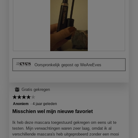
t
e
r
.
B
F
e
o
Oorspronkelijk gepost op WeAreEves
o
t
o
o
r
M
d
e
e
t
⊞
Gratis gekregen
l
d
☆☆☆☆☆
☆☆☆☆☆
i
e
4
Anoniem
·
4 jaar geleden
n
z
van
Misschien wel mijn nieuwe favoriet
g
e
5
f
a
sterren.
Ik heb deze mascara toegestuurd gekregen om eens uit te
o
c
testen. Mijn verwachtingen waren zeer laag, omdat ik al
t
t
verschillende mascara's heb uitgeprobeerd zonder een mooi
o
i