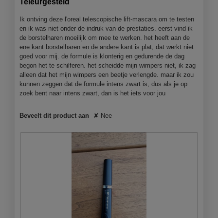
Teleurgesteld
n
z
5
g
e
sterren.
Ik ontving deze l'oreal telescopische lift-mascara om te testen
f
a
en ik was niet onder de indruk van de prestaties. eerst vind ik
o
c
de borstelharen moeilijk om mee te werken. het heeft aan de
t
t
ene kant borstelharen en de andere kant is plat, dat werkt niet
o
i
goed voor mij. de formule is klonterig en gedurende de dag
1
e
begon het te schilferen. het scheidde mijn wimpers niet, ik zag
.
o
alleen dat het mijn wimpers een beetje verlengde. maar ik zou
p
kunnen zeggen dat de formule intens zwart is, dus als je op
e
zoek bent naar intens zwart, dan is het iets voor jou
n
j
Beveelt dit product aan
✘
Nee
e
e
e
n
m
o
d
a
a
l
d