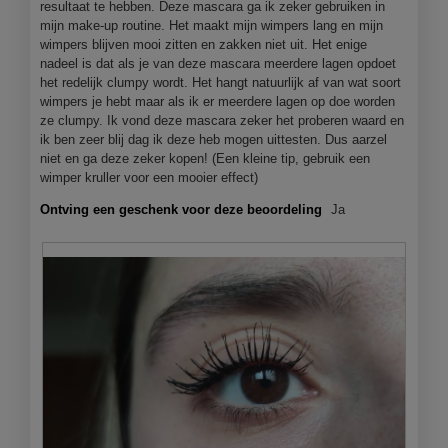
resultaat te hebben. Deze mascara ga ik zeker gebruiken in
1
e
mijn make-up routine. Het maakt mijn wimpers lang en mijn
.
o
wimpers blijven mooi zitten en zakken niet uit. Het enige
p
nadeel is dat als je van deze mascara meerdere lagen opdoet
e
het redelijk clumpy wordt. Het hangt natuurlijk af van wat soort
n
wimpers je hebt maar als ik er meerdere lagen op doe worden
j
ze clumpy. Ik vond deze mascara zeker het proberen waard en
e
ik ben zeer blij dag ik deze heb mogen uittesten. Dus aarzel
e
niet en ga deze zeker kopen! (Een kleine tip, gebruik een
e
wimper kruller voor een mooier effect)
n
m
Ontving een geschenk voor deze beoordeling
Ja
o
d
a
a
l
d
i
a
l
o
o
g