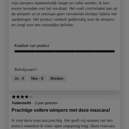
mijn wimpers daadwerkelijk langer en voller worden. Ik ben
r
enorm tevreden met het resultaat. Het voelt comfortabel aan op
.
de wimpers en er ontstaan geen vervelende klontjes tijdens het
aanbrengen. Het product verdeelt gelijkmatig over de wimpers
en zorgt voor een natuurlijke definitie.
Kwaliteit van product
Kwaliteit
van
product,
Behulpzaam?
5
van
Ja ·
0
Nee ·
0
Melden
5
☆☆☆☆☆
☆☆☆☆☆
4
Fabienne95
·
3 jaar geleden
van
Prachtige vollere wimpers met deze mascara!
5
sterren.
Ik vind deze mascara prachtig. Het geeft mij winpers net iets
extra´s waardoor ik meer open oogopslag krijg. Deze mascara