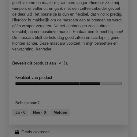
geeft volume en maakt mij wimpers langer. Hierdoor zien mij
wimpers er voller uit en ga ik met een zelfverzekerder gevoel
de deur uit! Het borsteltje is dun en flexibel, dat vind ik prettig.
Hierdoor is makkelijk om de mascara aan te brengen en wordt
géén wimper vergeten. Na het aanbrengen zag ik direct
verschil, op een positieve manier. En daar ben ik heel blij mee!
De mascara blijft de hele dag goed zitten en laat bij mij gene
klonten achter. Deze mascara voorziet in mijn behoeften en
verwachting. Aanrader!
Beveelt dit product aan
✔
Ja
Kwaliteit van product
Kwaliteit
van
product,
Behulpzaam?
4
van
Ja ·
0
Nee ·
0
Melden
5
⊞
Gratis gekregen