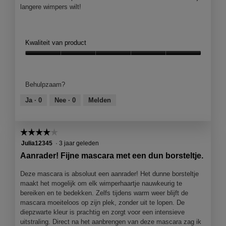
j
langere wimpers wilt!
e
e
e
n
Kwaliteit van product
m
Kwaliteit
o
van
d
product,
a
Behulpzaam?
5
a
van
l
Ja ·
0
Nee ·
0
Melden
5
d
i
a
☆☆☆☆☆
☆☆☆☆☆
l
4
Julia12345
·
3 jaar geleden
o
van
Aanrader! Fijne mascara met een dun borsteltje.
o
5
g
sterren.
Deze mascara is absoluut een aanrader! Het dunne borsteltje
v
maakt het mogelijk om elk wimperhaartje nauwkeurig te
e
bereiken en te bedekken. Zelfs tijdens warm weer blijft de
n
mascara moeiteloos op zijn plek, zonder uit te lopen. De
s
diepzwarte kleur is prachtig en zorgt voor een intensieve
t
uitstraling. Direct na het aanbrengen van deze mascara zag ik
e