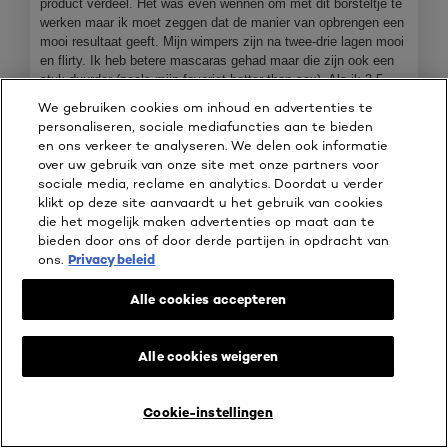
product verdeel. Het was even wennen om met dit borsteltje te
1
e
werken maar ik moet zeggen dat de manier van opbrengen een
.
o
mooi resultaat geeft. Mijn wimpers zijn na twee-drie lagen mooi
p
en flirty. Ik heb betere mascaras gehad maar die zijn ook een
e
stuk duurder (zoals mijn favoriet better than sex). Als ik 3,5
n
ster zou kunnen geven zou ik dat doen!
j
We gebruiken cookies om inhoud en advertenties te
e
personaliseren, sociale mediafuncties aan te bieden
Ontving een geschenk voor deze beoordeling
Ja
e
en ons verkeer te analyseren. We delen ook informatie
e
over uw gebruik van onze site met onze partners voor
n
sociale media, reclame en analytics. Doordat u verder
m
klikt op deze site aanvaardt u het gebruik van cookies
o
die het mogelijk maken advertenties op maat aan te
d
bieden door ons of door derde partijen in opdracht van
a
ons.
Privacy beleid
a
l
Alle cookies accepteren
d
i
a
Alle cookies weigeren
l
o
o
Cookie-instellingen
LIVE TRY ON
KOOP ONLINE BIJ
g
B
F
v