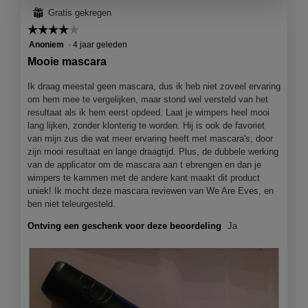
o
⊞
Gratis gekregen
o
☆☆☆☆☆
☆☆☆☆☆
g
v
4
Anoniem
·
4 jaar geleden
e
van
Mooie mascara
n
5
s
sterren.
Ik draag meestal geen mascara, dus ik heb niet zoveel ervaring
t
om hem mee te vergelijken, maar stond wel versteld van het
e
resultaat als ik hem eerst opdeed. Laat je wimpers heel mooi
r
lang lijken, zonder klonterig te worden. Hij is ook de favoriet
.
van mijn zus die wat meer ervaring heeft met mascara's, door
zijn mooi resultaat en lange draagtijd. Plus, de dubbele werking
van de applicator om de mascara aan t ebrengen en dan je
wimpers te kammen met de andere kant maakt dit product
uniek! Ik mocht deze mascara reviewen van We Are Eves, en
ben niet teleurgesteld.
Ontving een geschenk voor deze beoordeling
Ja