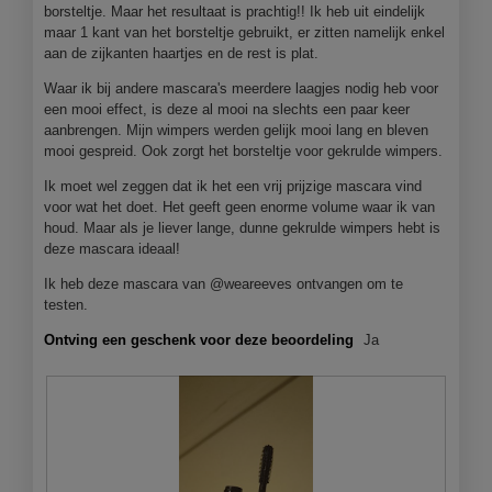
borsteltje. Maar het resultaat is prachtig!! Ik heb uit eindelijk
n
maar 1 kant van het borsteltje gebruikt, er zitten namelijk enkel
j
aan de zijkanten haartjes en de rest is plat.
e
e
Waar ik bij andere mascara's meerdere laagjes nodig heb voor
e
een mooi effect, is deze al mooi na slechts een paar keer
n
aanbrengen. Mijn wimpers werden gelijk mooi lang en bleven
m
mooi gespreid. Ook zorgt het borsteltje voor gekrulde wimpers.
o
Ik moet wel zeggen dat ik het een vrij prijzige mascara vind
d
voor wat het doet. Het geeft geen enorme volume waar ik van
a
houd. Maar als je liever lange, dunne gekrulde wimpers hebt is
a
deze mascara ideaal!
l
d
Ik heb deze mascara van @weareeves ontvangen om te
i
testen.
a
l
Ontving een geschenk voor deze beoordeling
Ja
o
o
g
v
e
n
s