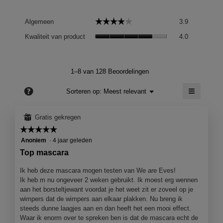
Algemeen,
☆☆☆☆☆
☆☆☆☆☆
Algemeen
3.9
gemiddelde
Kwaliteit
scorewaard
Kwaliteit van product
4.0
van
is
product,
3.9
gemiddelde
van
scorewaard
1–8 van 128 Beoordelingen
5.
is
≡
4
?
Menu
Sorteren op:
Meest relevant
▼
van
Als
5.
je
op
⊞
Gratis gekregen
de
volgend
☆☆☆☆☆
☆☆☆☆☆
knop
5
Anoniem
·
4 jaar geleden
klikt,
wordt
van
Top mascara
de
5
onderst
sterren.
inhoud
Ik heb deze mascara mogen testen van We are Eves!
bijgewer
Ik heb m nu ongeveer 2 weken gebruikt. Ik moest erg wennen
aan het borsteltjewant voordat je het weet zit er zoveel op je
wimpers dat de wimpers aan elkaar plakken. Nu breng ik
steeds dunne laagjes aan en dan heeft het een mooi effect.
Waar ik enorm over te spreken ben is dat de mascara echt de