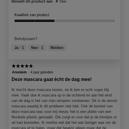
Beveelt dit product aan
✘
Nee
m
o
d
Kwaliteit van product
a
a
Kwaliteit
l
van
d
product,
Behulpzaam?
i
2
a
van
Ja ·
1
Nee ·
1
Melden
l
5
o
o
☆☆☆☆☆
☆☆☆☆☆
g
5
Anoniem
·
4 jaar geleden
v
van
Deze mascara gaat écht de dag mee!
e
5
n
sterren.
Ik mocht deze mascara testen, en ik ben er echt super blij
s
mee. Vaak doe ik mascara op in de ochtend en aan het eind
t
van de dag is het van mijn wimpers verdwenen. Dit is de eerste
e
mascara waarbij ik dit probleem niet heb. Ook de borstel van
r
deze mascara was voor mij nieuw, het is een platte van een
.
flexibele plastic gemaakt. Die zorgt er voor dat je de klontjes er
uit kan borstelen. Ik merkte wel dat het wat lastiger was om de
mascara af te halen, maar dat bewijst alleen maar dat de