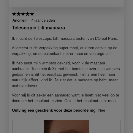
r
M
d
e
☆☆☆☆☆
☆☆☆☆☆
e
t
l
d
5
Anoniem
·
4 jaar geleden
i
e
van
Telescopic Lift mascara
n
z
5
g
e
sterren.
Ik mocht de Telescopic Lift mascara testen van L'Oréal Paris.
f
a
o
c
Allereerst is de verpakking super mooi, er zitten details op de
t
t
verpakking, en de buitenkant ziet er mooi en verzorgd uit!
o
i
Ik heb eerst mijn wimpers gekruld, voor ik de mascara
1
e
aanbracht. Toen heb ik 3x met het borsteltje over mijn wimpers
.
o
gedaan en is dit het resultaat geweest. Het is een heel mooi
p
natuurlijk effect, vind ik. Je ziet dat je mascara op hebt, maar
e
niet overdreven.
n
j
Voor mij is dit zeker een aanrader, want je hoeft niet veel op te
e
doen om het resultaat te zien. Ook is het resultaat echt mooi!
e
e
Ontving een geschenk voor deze beoordeling
Nee
n
m
o
d