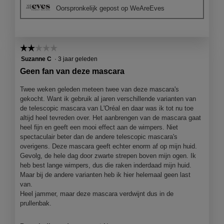
e
o
Oorspronkelijk gepost op WeAreEves
o
t
o
o
r
M
d
e
☆☆☆☆☆
☆☆☆☆☆
e
t
l
d
2
Suzanne C
·
3 jaar geleden
i
e
van
Geen fan van deze mascara
n
z
5
g
e
sterren.
Twee weken geleden meteen twee van deze mascara's
f
a
gekocht. Want ik gebruik al jaren verschillende varianten van
o
c
de telescopic mascara van L'Oréal en daar was ik tot nu toe
t
t
altijd heel tevreden over. Het aanbrengen van de mascara gaat
o
i
heel fijn en geeft een mooi effect aan de wimpers. Niet
1
e
spectaculair beter dan de andere telescopic mascara's
.
o
overigens. Deze mascara geeft echter enorm af op mijn huid.
p
Gevolg, de hele dag door zwarte strepen boven mijn ogen. Ik
e
heb best lange wimpers, dus die raken inderdaad mijn huid.
n
Maar bij de andere varianten heb ik hier helemaal geen last
j
van.
e
Heel jammer, maar deze mascara verdwijnt dus in de
e
prullenbak.
e
n