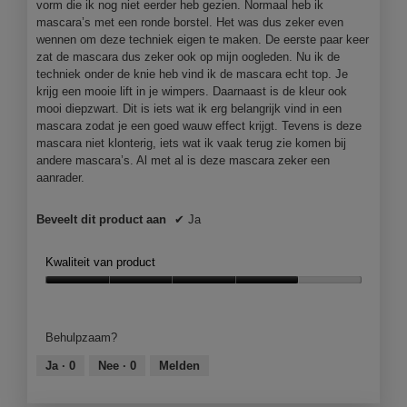
vorm die ik nog niet eerder heb gezien. Normaal heb ik
o
c
mascara’s met een ronde borstel. Het was dus zeker even
t
t
wennen om deze techniek eigen te maken. De eerste paar keer
o
i
zat de mascara dus zeker ook op mijn oogleden. Nu ik de
1
e
techniek onder de knie heb vind ik de mascara echt top. Je
.
o
krijg een mooie lift in je wimpers. Daarnaast is de kleur ook
p
mooi diepzwart. Dit is iets wat ik erg belangrijk vind in een
e
mascara zodat je een goed wauw effect krijgt. Tevens is deze
n
mascara niet klonterig, iets wat ik vaak terug zie komen bij
j
andere mascara’s. Al met al is deze mascara zeker een
e
aanrader.
e
e
Beveelt dit product aan
✔
Ja
n
m
o
Kwaliteit van product
d
a
Kwaliteit
a
van
l
product,
Behulpzaam?
d
4
i
van
Ja ·
0
Nee ·
0
Melden
a
5
l