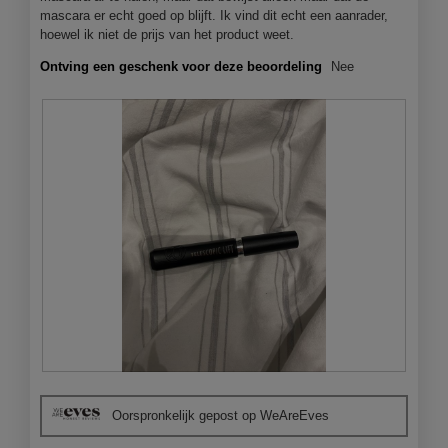
mascara er echt goed op blijft. Ik vind dit echt een aanrader,
hoewel ik niet de prijs van het product weet.
Ontving een geschenk voor deze beoordeling
Nee
B
F
e
o
Oorspronkelijk gepost op WeAreEves
o
t
o
o