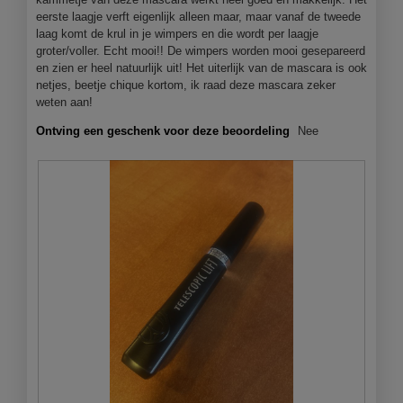
o
i
eerste laagje verft eigenlijk alleen maar, maar vanaf de tweede
1
e
laag komt de krul in je wimpers en die wordt per laagje
.
o
groter/voller. Echt mooi!! De wimpers worden mooi gesepareerd
p
en zien er heel natuurlijk uit! Het uiterlijk van de mascara is ook
e
netjes, beetje chique kortom, ik raad deze mascara zeker
n
weten aan!
j
e
Ontving een geschenk voor deze beoordeling
Nee
e
e
n
m
o
d
a
a
l
d
i
a
l
o
o