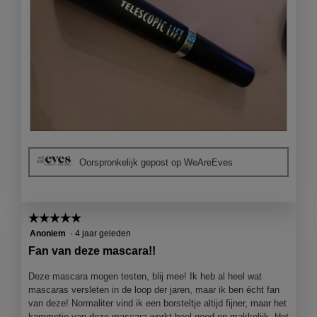
B
F
e
o
Oorspronkelijk gepost op WeAreEves
o
t
o
o
r
M
d
e
☆☆☆☆☆
☆☆☆☆☆
e
t
l
d
5
Anoniem
·
4 jaar geleden
i
e
van
Fan van deze mascara!!
n
z
5
g
e
sterren.
Deze mascara mogen testen, blij mee! Ik heb al heel wat
f
a
mascaras versleten in de loop der jaren, maar ik ben écht fan
o
c
van deze! Normaliter vind ik een borsteltje altijd fijner, maar het
t
t
kammetje van deze mascara werkt heel goed en makkelijk. Het