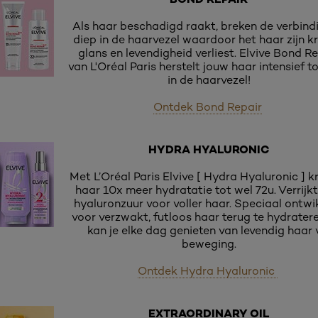
Als haar beschadigd raakt, breken de verbind
diep in de haarvezel waardoor het haar zijn kr
glans en levendigheid verliest. Elvive Bond R
van L'Oréal Paris herstelt jouw haar intensief t
in de haarvezel!
Ontdek Bond Repair
HYDRA HYALURONIC
Met L’Oréal Paris Elvive [ Hydra Hyaluronic ] kri
haar 10x meer hydratatie tot wel 72u. Verrijk
hyaluronzuur voor voller haar. Speciaal ontwi
voor verzwakt, futloos haar terug te hydrater
kan je elke dag genieten van levendig haar 
beweging.
Ontdek Hydra Hyaluronic
EXTRAORDINARY OIL