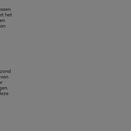
issen.
et het
den
kan
ezond
 van
ar
gen.
deze