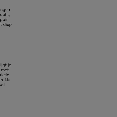
ingen
acht,
epair
ot diep
jgt je
t met
kkeld
en. Nu
vol