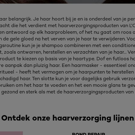
ar belangrijk. Je haar hoort bij je en is onderdeel van je pe
acht die het verdient met haarverzorgingsproducten van L'O
n antwoord op elk haarprobleem, of het nu gaat om roos o
 de gele gloed na het verven van je haar te verwijderen. V
sroutine kun je je shampoo combineren met een conditioner
, zoals ontwarren, herstellen en verzachten van je haar... Ve
oduct te kiezen op basis van je haartype. Dof en futloos 
e aanpak dan pluizig haar. Een haarmasker - essentieel ond
itueel - heeft het vermogen om je haarpunten te herstellen 
chadigd haar. Ten slotte kun je voor dagelijks gebruik verz
uiken om het haar te voeden en het een mooie glans te ge
 gezond en sterk als met de haarverzorgingsproducten van L
Ontdek onze haarverzorging lijnen
BOND REPAIR