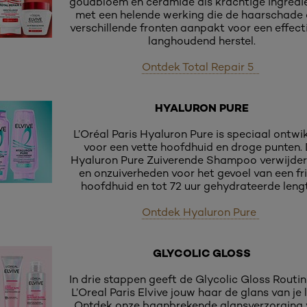
goudbloem en ceramide als krachtige ingredi
met een helende werking die de haarschade 
verschillende fronten aanpakt voor een effect
langhoudend herstel.
Ontdek Total Repair 5
HYALURON PURE
L’Oréal Paris Hyaluron Pure is speciaal ontwi
voor een vette hoofdhuid en droge punten.
Hyaluron Pure Zuiverende Shampoo verwijdert
en onzuiverheden voor het gevoel van een fr
hoofdhuid en tot 72 uur gehydrateerde lengt
Ontdek Hyaluron Pure
GLYCOLIC GLOSS
In drie stappen geeft de Glycolic Gloss Routi
L’Oreal Paris Elvive jouw haar de glans van je 
Ontdek onze baanbrekende glansverzorging 