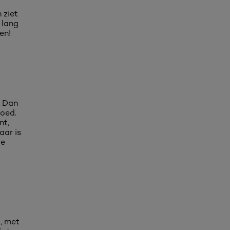
 ziet
o lang
en!
? Dan
loed.
nt,
aar is
le
a, met