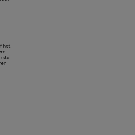
f het
ere
rstel
wen