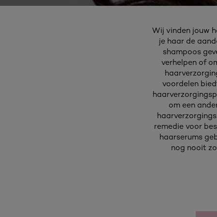
Wij vinden jouw ha
je haar de aand
shampoos geve
verhelpen of om
haarverzorging
voordelen biedt
haarverzorgingspr
om een ander
haarverzorgingsr
remedie voor bes
haarserums gebr
nog nooit zo