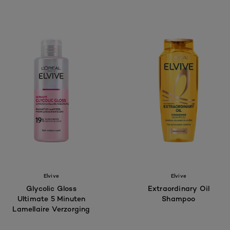
Elvive
Elvive
Glycolic Gloss
Extraordinary Oil
Ultimate 5 Minuten
Shampoo
Lamellaire Verzorging