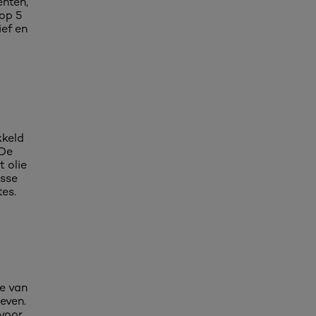
ënten,
op 5
ief en
kkeld
 De
 olie
isse
es.
ne van
leven.
voor