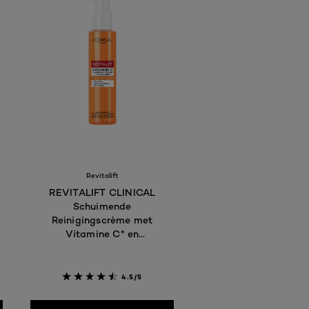
Revitalift
REVITALIFT CLINICAL
Schuimende
Reinigingscrème met
Vitamine C* en
Salicylzuur
4.5/5