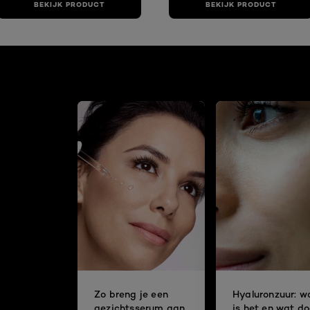
BEKIJK PRODUCT
BEKIJK PRODUCT
Zo breng je een
Hyaluronzuur: w
gezichtsserum aan
is het en wat do