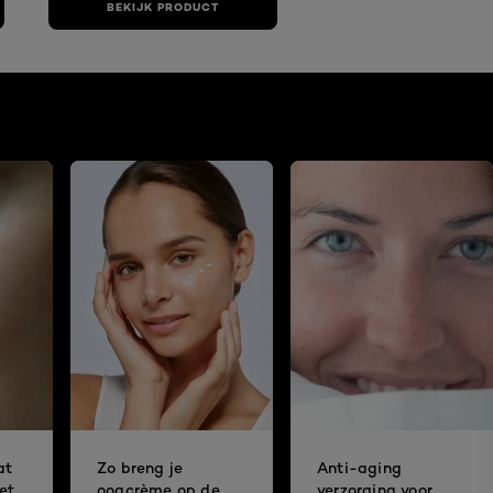
BEKIJK PRODUCT
at
Zo breng je
Anti-aging
et
oogcrème op de
verzorging voor