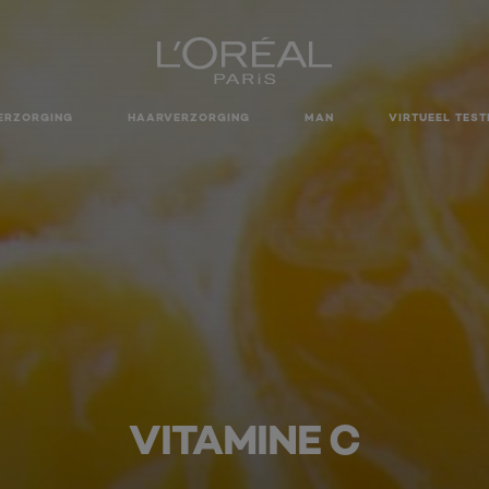
ERZORGING
HAARVERZORGING
MAN
VIRTUEEL TEST
VITAMINE C