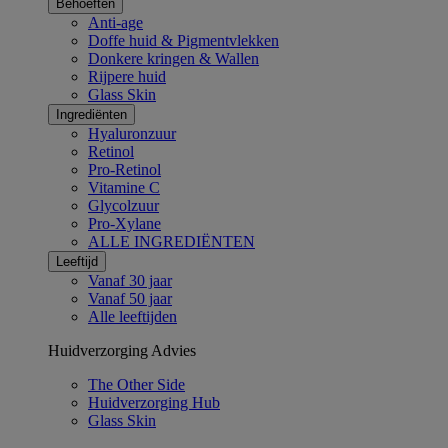
Behoeften
Anti-age
Doffe huid & Pigmentvlekken
Donkere kringen & Wallen
Rijpere huid
Glass Skin
Ingrediënten​
Hyaluronzuur
Retinol
Pro-Retinol
Vitamine C
Glycolzuur
Pro-Xylane
ALLE INGREDIËNTEN
Leeftijd
Vanaf 30 jaar
Vanaf 50 jaar
Alle leeftijden
Huidverzorging Advies
The Other Side
Huidverzorging Hub
Glass Skin