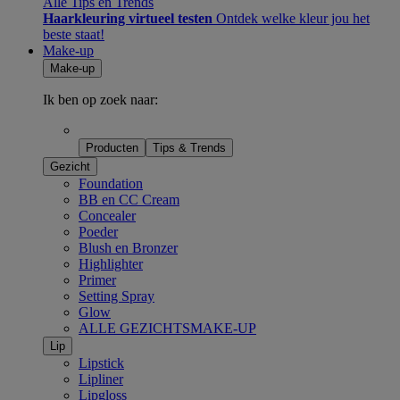
Alle Tips en Trends
Haarkleuring virtueel testen
Ontdek welke kleur jou het
beste staat!
Make-up
Make-up
Ik ben op zoek naar:
Producten
Tips & Trends
Gezicht
Foundation
BB en CC Cream
Concealer
Poeder
Blush en Bronzer
Highlighter
Primer
Setting Spray
Glow
ALLE GEZICHTSMAKE-UP
Lip
Lipstick
Lipliner
Lipgloss