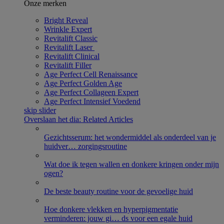
Onze merken
Bright Reveal
Wrinkle Expert
Revitalift Classic
Revitalift Laser ​
Revitalift Clinical
Revitalift Filler
Age Perfect Cell Renaissance
Age Perfect Golden Age
Age Perfect Collageen Expert
Age Perfect Intensief Voedend
skip slider
Overslaan het dia: Related Articles
Gezichtsserum: het wondermiddel als onderdeel van je
huidver
…
zorgingsroutine
Wat doe ik tegen wallen en donkere kringen onder mijn
ogen?
De beste beauty routine voor de gevoelige huid
Hoe donkere vlekken en hyperpigmentatie
verminderen: jouw gi
…
ds voor een egale huid