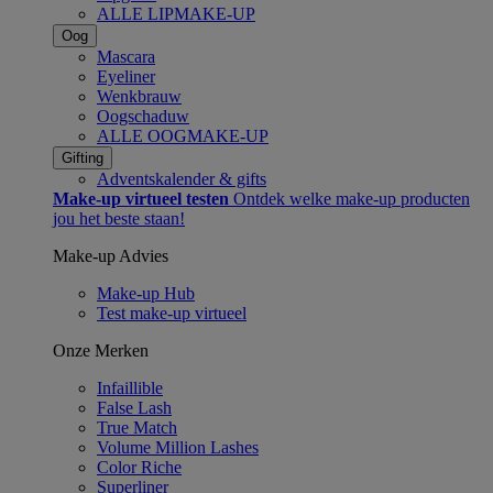
ALLE LIPMAKE-UP
Oog
Mascara
Eyeliner
Wenkbrauw
Oogschaduw
ALLE OOGMAKE-UP
Gifting
Adventskalender & gifts​
Make-up virtueel testen
Ontdek welke make-up producten
jou het beste staan!​
Make-up Advies
Make-up Hub
Test make-up virtueel
Onze Merken
Infaillible
False Lash
True Match
Volume Million Lashes
Color Riche
Superliner