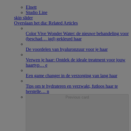
Elnett
Studio Line
skip slider
Overslaan het dia: Related Articles
Color Vive Wonder Water: de nieuwe behandeling voor
(beschad
…
igd) gekleurd haar
De voordelen van hyaluronzuur voor je haar
Verwen je haar: Ontdek de ideale treatment voor jouw
haartyp
…
e​
Een game changer in de verzorging van lang haar
Tips om te hydrateren en verzwakt, futloos haar te
herstelle
…
n
Previous card