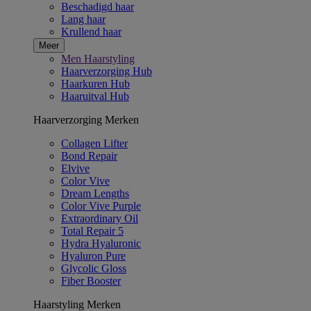
Beschadigd haar
Lang haar
Krullend haar
Meer
Men Haarstyling
Haarverzorging Hub
Haarkuren Hub
Haaruitval Hub
Haarverzorging Merken
Collagen Lifter
Bond Repair
Elvive
Color Vive
Dream Lengths
Color Vive Purple
Extraordinary Oil
Total Repair 5
Hydra Hyaluronic
Hyaluron Pure
Glycolic Gloss
Fiber Booster
Haarstyling Merken