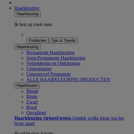
Haarkleuring
Haarkleuring
Ik ben op zoek naar:
Producten
Tips & Trends
Haarkleuring
Permanente Haarkleuring
Semi-Permanente Haarkleuring
Verheldering en Ontkleuring
Uitgroeispray
Uitgroeiverf Permanent
ALLE HAARKLEURING PRODUCTEN
Haarkleuren
Blond
Bruin
Zwart
Rood
Opvallend
Haarkleuring virtueel testen
Ontdek welke kleur jou het
beste staat!
Haarkleuring Advies