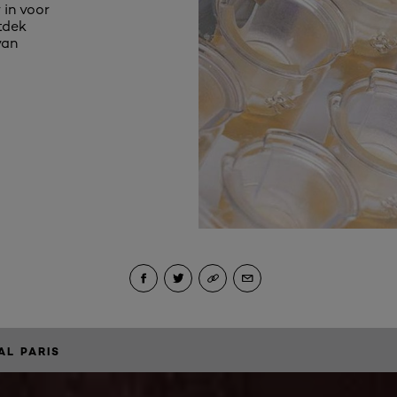
 in voor
tdek
van
Ontdek Meer
AL PARIS