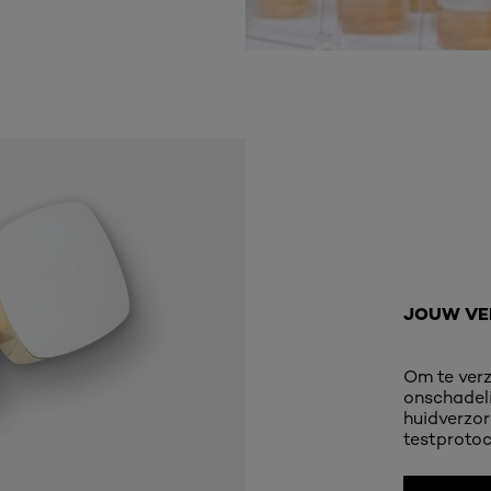
Ontdek Meer
JOUW VEI
Om te verz
onschadelij
huidverzor
testprotoc