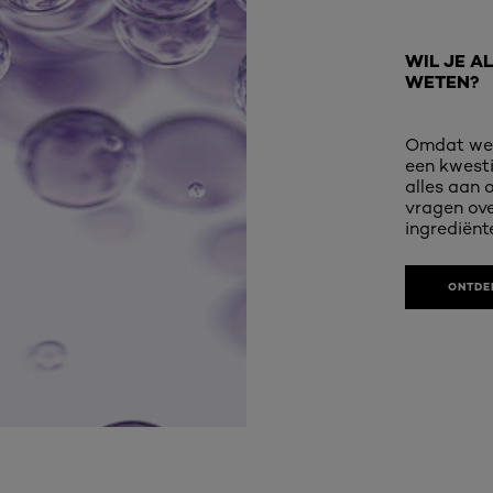
WIL JE A
WETEN?
Omdat we 
een kwesti
alles aan 
vragen ove
ingrediënt
ONTDE