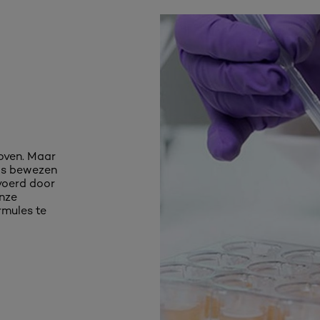
oven. Maar
 is bewezen
voerd door
onze
rmules te