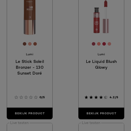
[Color]: #875041
[Color]: #E99F90
[Color]: #AE634C
[Color]: #B0465
[Color]: #FD8
[Color]: #
[Color]: 
Lumi
Lumi
Le Stick Soleil
Le Liquid Blush
Bronzer - 130
Glowy
Sunset Doré
0/5
4.2/5
BEKIJK PRODUCT
BEKIJK PRODUCT
Live testen
Live testen