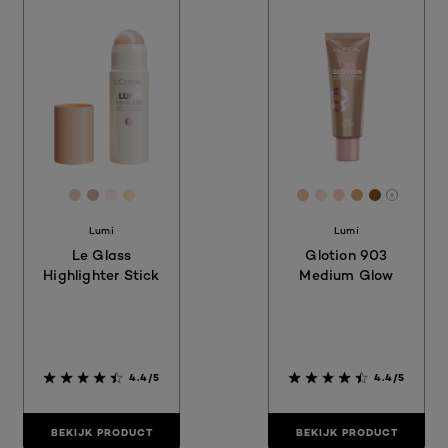
[Color]: #E7D2C3
[Color]: #D4AFAC
[Color]: #F6F0EA
[Color]: #F7EAC5
[Color]: #EBC2A3
[Color]: #FBE0
[Color]: #F9
[Color]: #
[Color]:
More sh
Lumi
Lumi
Le Glass
Glotion 903
Highlighter Stick
Medium Glow
4.4/5
4.4/5
BEKIJK PRODUCT
BEKIJK PRODUCT