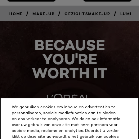
/
/
/
HOME
MAKE-UP
GEZICHTSMAKE-UP
LUMI
BECAUSE
YOU'RE
WORTH IT
We gebruiken cookies om inhoud en advertenties te
personaliseren, sociale mediafuncties aan te bieden
en ons verkeer te analyseren. We delen ook informatie
MEER ONTDEKKEN
over uw gebruik van onze site met onze partners voor
sociale media, reclame en analytics. Doordat u verder
ADDRESS
klikt op deze site aanvaardt u het gebruik van cookies