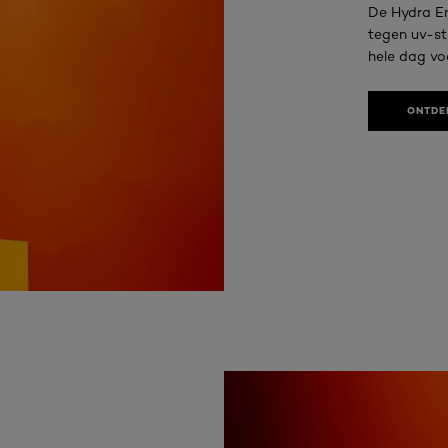
De Hydra E
tegen uv-st
hele dag voo
ONTDE