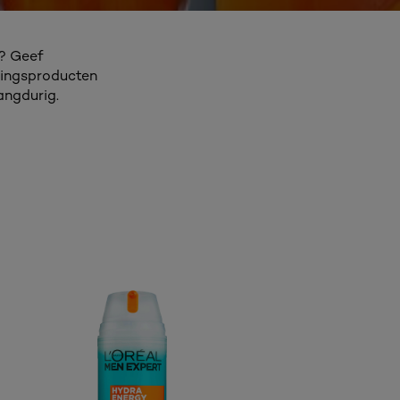
p? Geef
gingsproducten
angdurig.