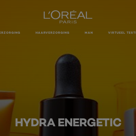
ERZORGING
HAARVERZORGING
MAN
VIRTUEEL TEST
HYDRA ENERGETIC