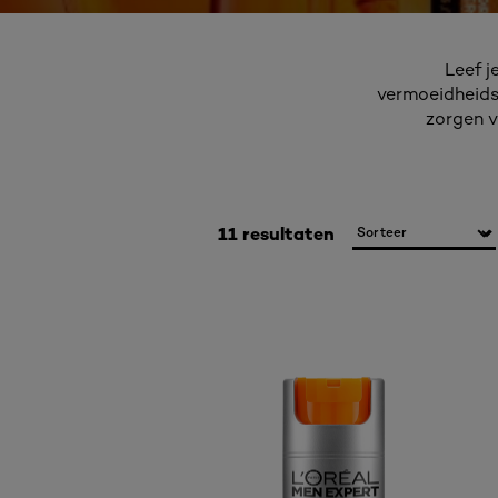
Leef j
vermoeidheids
zorgen v
11 resultaten