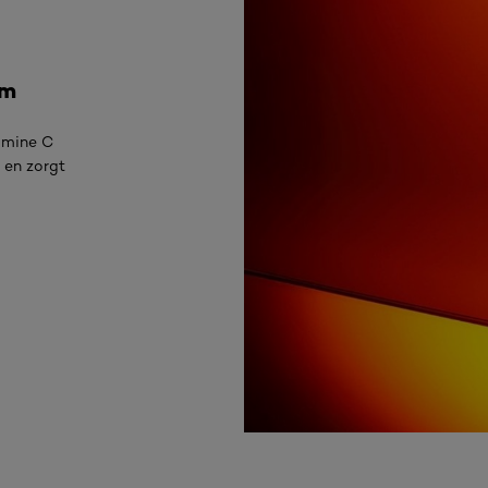
um
amine C
 en zorgt
Ontdek meer