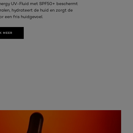
nergy UV-Fluid met SPF50+ beschermt
ralen, hydrateert de huid en zorgt de
r een fris huidgevoel.
K MEER