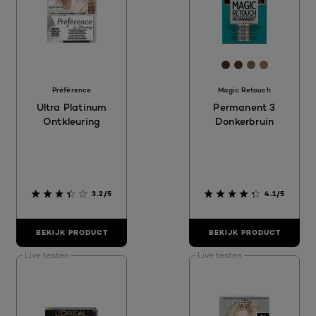
[Color]: #48372
[Color]: #583
[Color]: #8
[Color]: 
Préférence
Magic Retouch
Ultra Platinum
Permanent 3
Ontkleuring
Donkerbruin
3.2/5
4.1/5
BEKIJK PRODUCT
BEKIJK PRODUCT
Live testen
Live testen