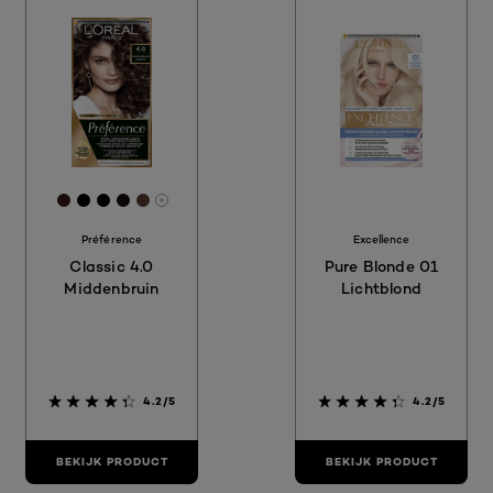
[Color]: #371d15
[Color]: #000000
[Color]: #000309
[Color]: #140c0c
[Color]: #563c30
More shades are available
Préférence
Excellence
Classic 4.0
Pure Blonde 01
Middenbruin
Lichtblond
4.2/5
4.2/5
BEKIJK PRODUCT
BEKIJK PRODUCT