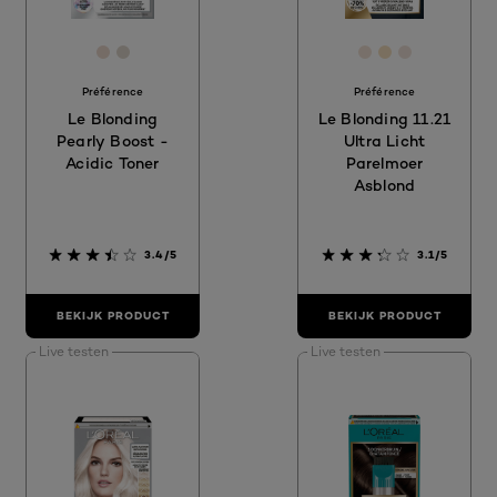
[Color]: #ECD9CE
[Color]: #E0D7CE
[Color]: #F2E2
[Color]: #f5
[Color]: #
Préférence
Préférence
Le Blonding
Le Blonding 11.21
Pearly Boost -
Ultra Licht
Acidic Toner
Parelmoer
Asblond
3.4/5
3.1/5
BEKIJK PRODUCT
BEKIJK PRODUCT
Live testen
Live testen