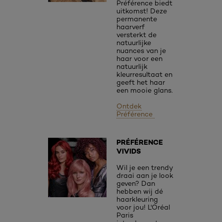
Préférence biedt
uitkomst! Deze
permanente
haarverf
versterkt de
natuurlijke
nuances van je
haar voor een
natuurlijk
kleurresultaat en
geeft het haar
een mooie glans.
Ontdek
Préférence
PRÉFÉRENCE
VIVIDS
Wil je een trendy
draai aan je look
geven? Dan
hebben wij dé
haarkleuring
voor jou! L'Oréal
Paris