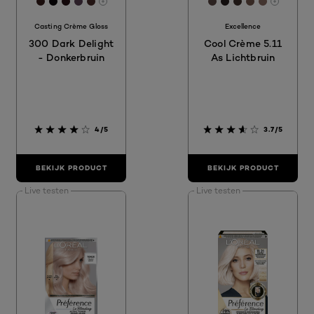
[Color]: #341c1b
[Color]: #090409
[Color]: #241114
[Color]: #563f51
[Color]: #462a28
[Color]: #594643
[Color]: #251c1c
[Color]: #3B2
[Color]: #
[Color]:
More shades are available
More sh
Casting Crème Gloss
Excellence
300 Dark Delight
Cool Crème 5.11
- Donkerbruin
As Lichtbruin
4/5
3.7/5
BEKIJK PRODUCT
BEKIJK PRODUCT
Live testen
Live testen