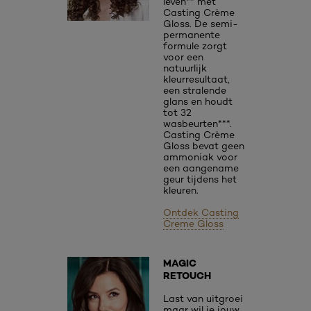
leven** met
Casting Crème
Gloss. De semi-
permanente
formule zorgt
voor een
natuurlijk
kleurresultaat,
een stralende
glans en houdt
tot 32
wasbeurten***.
Casting Crème
Gloss bevat geen
ammoniak voor
een aangename
geur tijdens het
kleuren.
Ontdek Casting
Creme Gloss
MAGIC
RETOUCH
Last van uitgroei
maar wil je jouw