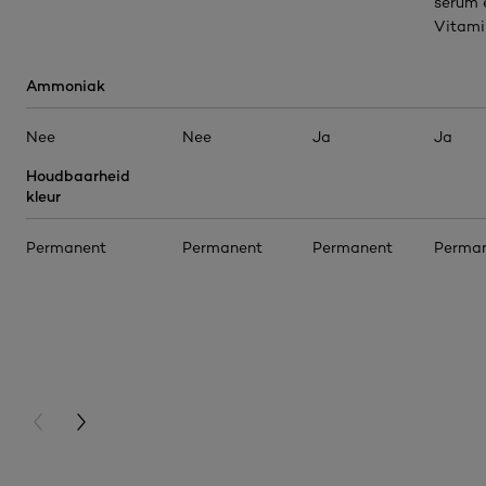
serum 
Vitami
Ammoniak
Nee
Nee
Ja
Ja
Houdbaarheid
kleur
Permanent
Permanent
Permanent
Perma
PREVIOUS CARD
NEXT CARD