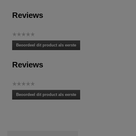
Reviews
☆☆☆☆☆
Geen
Beoordeel dit product als eerste
scorewaarde
.
Met
Reviews
deze
actie
opent
u
☆☆☆☆☆
een
Geen
modaal
Beoordeel dit product als eerste
scorewaarde
dialoogvenster.
.
Met
deze
actie
opent
u
een