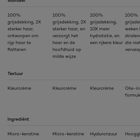
voordeel
100%
100%
100%
100%
grijsdekking, 2X
grijsdekking, 2X
grijsdekking,
grijsde
sterker haar,
sterker haar, en
10X meer
weken 
ontworpen om
verzorgt het
hydratatie, en
stralen
rijp haar te
haar en de
een rijkere kleur
die nie
flatteren
hoofdhuid op
vervaa
milde wijze
Textuur
Kleurcrème
Kleurcrème
Kleurcrème
Olie-in
formul
Ingrediënt
Micro-keratine
Micro-keratine
Hyaluronzuur
Hoogg