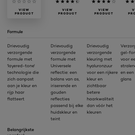
VIEW
VIEW
VIEW
V
PRODUCT
PRODUCT
PRODUCT
PR
Formule
Drievoudig
Drievoudig
Drievoudig
Verzor
verzorgende
verzorgende
verzorgende
gel-fo
formule met
formule met
kleuring met
voor e
'layered-tone'
Universele
hyaluronzuur
stralen
technologie die
reflectie: een
voor een rijkere
en een
zich aanpast
balans van as,
kleur en
glans
aan je kleur en
iriserende en
zichtbaar
rijp haar
gouden
betere
flatteert
reflecties
haarkwaliteit
passend bij elke
dan vóór het
huidskleur en
kleuren
teint
Belangrijkste