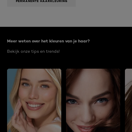
PERMANENTE HAARKLEURING
modaal
dialoogvenster.
Overslaan het dia: Age Perfect 09 2021
Meer weten over het kleuren van je haar?
Bekijk onze tips en trends!