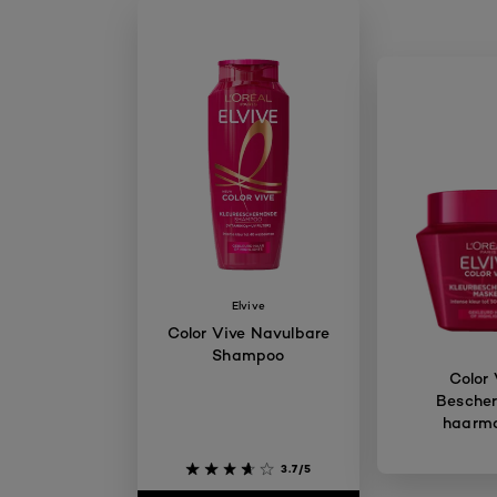
Elvive
Color Vive Navulbare
Shampoo
Color 
Besche
haarm
3.7/5