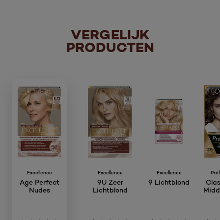
VERGELIJK
PRODUCTEN
Excellence
Excellence
Excellence
Pré
Age Perfect
9U Zeer
9 Lichtblond
Classi
Nudes
Lichtblond
Midd