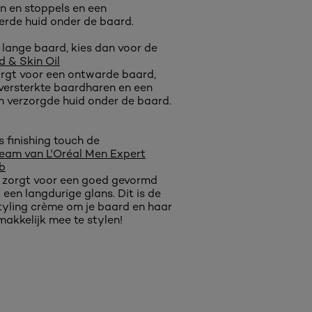
n en stoppels en een
rde huid onder de baard.
 lange baard, kies dan voor de
 & Skin Oil
zorgt voor een ontwarde baard,
versterkte baardharen en een
 verzorgde huid onder de baard.
s finishing touch de
ream van L'Oréal Men Expert
b
e zorgt voor een goed gevormd
een langdurige glans. Dit is de
tyling crème om je baard en haar
makkelijk mee te stylen!