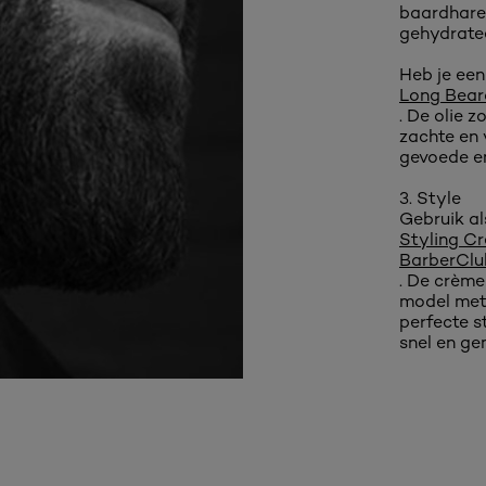
baardhare
gehydratee
Heb je een
Long Beard
. De olie 
zachte en 
gevoede en
3. Style
Gebruik al
Styling C
BarberClu
. De crèm
model met 
perfecte s
snel en ge