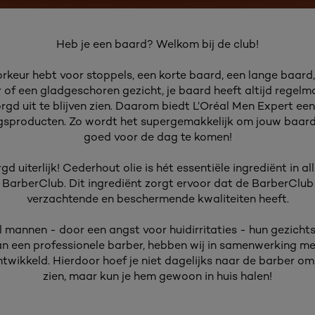
Heb je een baard? Welkom bij de club!
orkeur hebt voor stoppels, een korte baard, een lange baard,
r of een gladgeschoren gezicht, je baard heeft altijd regel
rgd uit te blijven zien. Daarom biedt L’Oréal Men Expert een
sproducten. Zo wordt het supergemakkelijk om jouw baard
goed voor de dag te komen!
d uiterlijk! Cederhout olie is hét essentiële ingrediënt in a
BarberClub. Dit ingrediënt zorgt ervoor dat de BarberClub 
verzachtende en beschermende kwaliteiten heeft.
mannen - door een angst voor huidirritaties - hun gezicht
n een professionele barber, hebben wij in samenwerking me
ntwikkeld. Hierdoor hoef je niet dagelijks naar de barber om 
zien, maar kun je hem gewoon in huis halen!