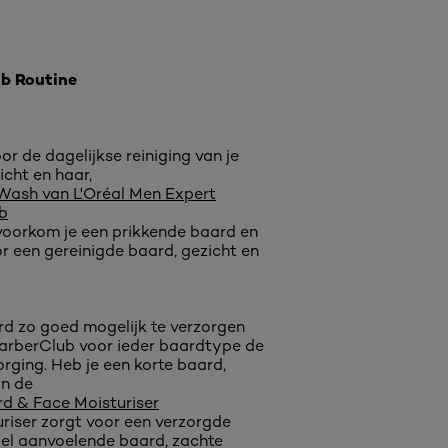
b Routine
or de dagelijkse reiniging van je
icht en haar,
Wash van L'Oréal Men Expert
b
voorkom je een prikkende baard en
or een gereinigde baard, gezicht en
d zo goed mogelijk te verzorgen
arberClub voor ieder baardtype de
zorging. Heb je een korte baard,
an de
d & Face Moisturiser
uriser zorgt voor een verzorgde
el aanvoelende baard, zachte