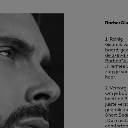
BarberClu
1. Reinig
Gebruik vo
baard, gez
de 3-In-1 
BarberClu
. Hiermee 
zorg je vo
haar.
2. Verzorg
Om je baar
heeft de B
juiste ver
gebruik d
Short Bear
. De moist
comfortab