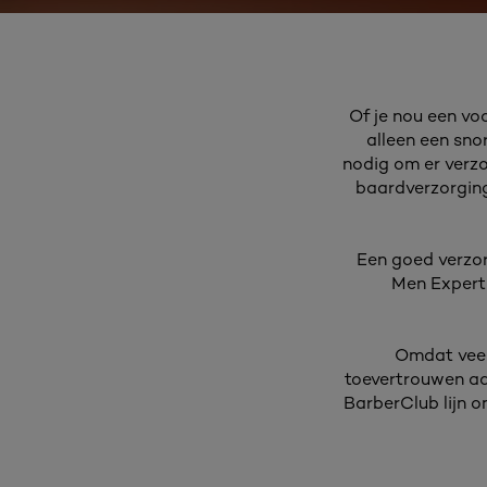
Of je nou een vo
alleen een sno
nodig om er verzo
baardverzorging
Een goed verzorg
Men Expert 
Omdat veel 
toevertrouwen aa
BarberClub lijn o