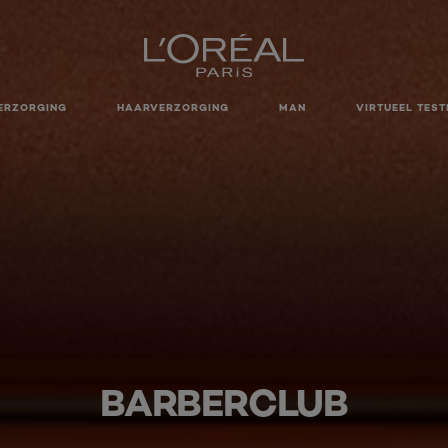
ERZORGING
HAARVERZORGING
MAN
VIRTUEEL TEST
BARBERCLUB