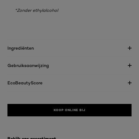
*Zonder ethylalcohol
Ingrediënten
Gebruiksaanwijzing
EcoBeautyScore
KOOP ONLINE BIJ
Overslaan het dia: Men - Lichaam Deo
Bekijk ons assortiment