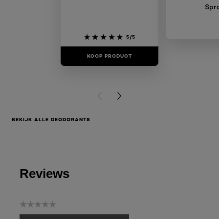
Spr
5/5
KOOP PRODUCT
KOOP PR
PREVIOUS CARD
NEXT CARD
BEKIJK ALLE DEODORANTS
Reviews
☆☆☆☆☆
Geen