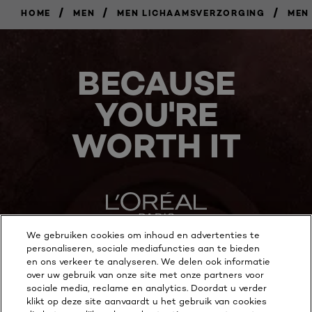
/
/
/
HOME
MEN
MEN LICHAAMSVERZORGING
MEN
BECAUSE
YOU'RE
WORTH IT
We gebruiken cookies om inhoud en advertenties te
personaliseren, sociale mediafuncties aan te bieden
MEER ONTDEKKEN
en ons verkeer te analyseren. We delen ook informatie
over uw gebruik van onze site met onze partners voor
ADDRESS
sociale media, reclame en analytics. Doordat u verder
klikt op deze site aanvaardt u het gebruik van cookies