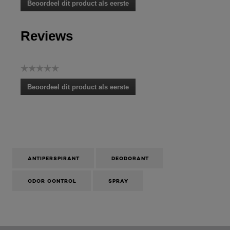
Beoordeel dit product als eerste
scorewaarde
.
Met
Reviews
deze
actie
opent
u
☆☆☆☆☆
een
Geen
modaal
Beoordeel dit product als eerste
scorewaarde
dialoogvenster.
.
Met
deze
actie
opent
u
een
ANTIPERSPIRANT
DEODORANT
modaal
dialoogvenster.
ODOR CONTROL
SPRAY