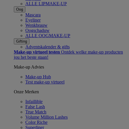
ALLE LIPMAKE-UP
Oog
Mascara
Eyeliner
Wenkbrauw
Oogschaduw
ALLE OOGMAKE-UP
Gifting
Adventskalender & gifts​
Make-up virtueel testen
Ontdek welke make-up producten
jou het beste staan!​
Make-up Advies
Make-up Hub
Test make-up virtueel
Onze Merken
Infaillible
False Lash
True Match
Volume Million Lashes
Color Riche
Superliner