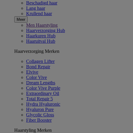
Beschadigd haar
Lang haar
Krullend haar
Meer
Men Haarstyling
Haarverzorging Hub
Haarkuren Hub
Haaruitval Hub
Haarverzorging Merken
Collagen Lifter
Bond Repair
Elvive
Color Vive
Dream Lengths
Color Vive Purple
Extraordinary Oil
Total Repair 5
Hydra Hyaluronic
Hyaluron Pure
Glycolic Gloss
Fiber Booster
Haarstyling Merken