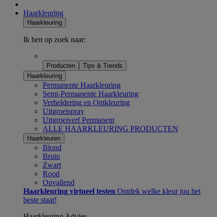
Haarkleuring
Haarkleuring
Ik ben op zoek naar:
Producten
Tips & Trends
Haarkleuring
Permanente Haarkleuring
Semi-Permanente Haarkleuring
Verheldering en Ontkleuring
Uitgroeispray
Uitgroeiverf Permanent
ALLE HAARKLEURING PRODUCTEN
Haarkleuren
Blond
Bruin
Zwart
Rood
Opvallend
Haarkleuring virtueel testen
Ontdek welke kleur jou het
beste staat!
Haarkleuring Advies