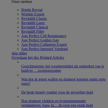
Onze merken
Bright Reveal
Wrinkle Expert
Revitalift Classic
Revitalift Laser ​
Revitalift Clinical
Revitalift Filler
Age Perfect Cell Renaissance
Age Perfect Golden Age
Age Perfect Collageen Expert
Age Perfect Intensief Voedend
skip slider
Overslaan het dia: Related Articles
Gezichtsserum: het wondermiddel als onderdeel van je
huidver
…
zorgingsroutine
Wat doe ik tegen wallen en donkere kringen onder mijn
ogen?
De beste beauty routine voor de gevoelige huid
Hoe donkere vlekken en hyperpigmentatie
verminderen: jouw gi
…
ds voor een egale huid