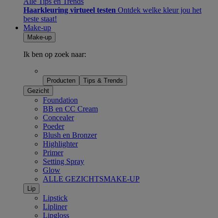
Alle Tips en Trends
Haarkleuring virtueel testen
Ontdek welke kleur jou het
beste staat!
Make-up
Make-up
Ik ben op zoek naar:
Producten
Tips & Trends
Gezicht
Foundation
BB en CC Cream
Concealer
Poeder
Blush en Bronzer
Highlighter
Primer
Setting Spray
Glow
ALLE GEZICHTSMAKE-UP
Lip
Lipstick
Lipliner
Lipgloss