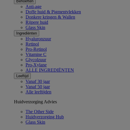
Behoeften
Anti-age
Doffe huid & Pigmentvlekken
Donkere kringen & Wallen
Rijpere huid
Glass Skin
Ingrediënten​
Hyaluronzuur
Retinol
Pro-Retinol
Vitamine C
Glycolzuur
Pro-Xylane
ALLE INGREDIËNTEN
Leeftijd
Vanaf 30 jaar
Vanaf 50 jaar
Alle leeftijden
Huidverzorging Advies
The Other Side
Huidverzorging Hub
Glass Skin