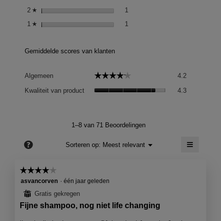
1 review met 2 sterren.
Selecteer om reviews te filteren
2
sterren
1
☆
1 review met 1 ster.
Selecteer om op reviews met 1 st
1
sterren
1
☆
Gemiddelde scores van klanten
Algemeen,
☆☆☆☆☆
☆☆☆☆☆
Algemeen
4.2
gemiddelde
Kwaliteit
scorewaard
Kwaliteit van product
4.3
van
is
product,
4.2
gemiddelde
van
scorewaard
1–8 van 71 Beoordelingen
5.
is
≡
4.3
?
Menu
Sorteren op:
Meest relevant
▼
van
Als
5.
je
op
☆☆☆☆☆
☆☆☆☆☆
de
4
volgend
asvancorven
·
één jaar geleden
knop
van
⊞
Gratis gekregen
klikt,
5
wordt
Fijne shampoo, nog niet life changing
de
sterren.
onderst