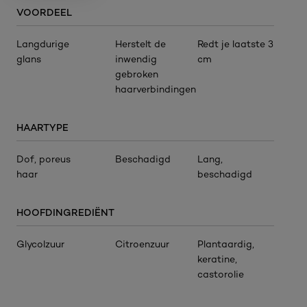
VOORDEEL
Langdurige
Herstelt de
Redt je laatste 3
glans
inwendig
cm​
gebroken
haarverbindingen​
HAARTYPE
Dof, poreus
Beschadigd
Lang,
haar
beschadigd
HOOFDINGREDIËNT​
Glycolzuur
Citroenzuur
Plantaardig,
keratine,
castorolie