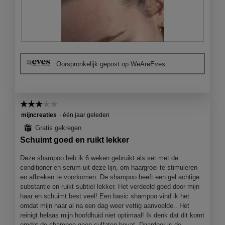
B
F
e
o
Oorspronkelijk gepost op WeAreEves
o
t
o
o
r
M
d
e
☆☆☆☆☆
☆☆☆☆☆
e
t
l
d
3
mijncreaties
·
één jaar geleden
i
e
van
⊞
Gratis gekregen
n
z
5
Schuimt goed en ruikt lekker
g
e
sterren.
f
a
Deze shampoo heb ik 6 weken gebruikt als set met de
o
c
conditioner en serum uit deze lijn, om haargroei te stimuleren
t
t
en afbreken te voorkomen. De shampoo heeft een gel achtige
o
i
substantie en ruikt subtiel lekker. Het verdeeld goed door mijn
1
e
haar en schuimt best veel! Een basic shampoo vind ik het
.
o
omdat mijn haar al na een dag weer vettig aanvoelde.. Het
p
reinigt helaas mijn hoofdhuid niet optimaal! Ik denk dat dit komt
e
omdat de shampoo geen sulfaten bevat. Daardoor is de