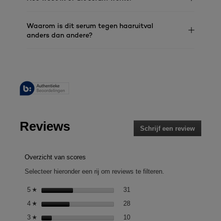
Waarom is dit serum tegen haaruitval
anders dan andere?
Reviews
Schrijf een review
.
Met
deze
actie
Overzicht van scores
opent
Selecteer hieronder een rij om reviews te filteren.
u
een
31 reviews met 5 sterren.
Selecteer om reviews te filteren
5
sterren
31
☆
modaal
28 reviews met 4 sterren.
Selecteer om reviews te filteren
4
sterren
28
dialoogv
☆
10 reviews met 3 sterren.
Selecteer om reviews te filteren
3
sterren
10
☆