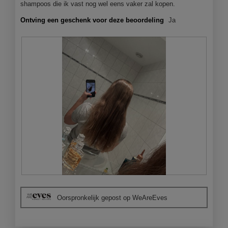
e
shampoos die ik vast nog wel eens vaker zal kopen.
e
e
Ontving een geschenk voor deze beoordeling
Ja
n
m
o
d
a
a
l
d
i
a
l
o
o
g
v
e
B
F
n
e
o
s
Oorspronkelijk gepost op WeAreEves
o
t
t
o
o
e
r
M
r