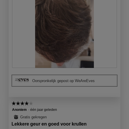
B
F
e
o
Oorspronkelijk gepost op WeAreEves
o
t
o
o
r
M
d
e
☆☆☆☆☆
☆☆☆☆☆
e
t
l
d
4
Anoniem
·
één jaar geleden
i
e
van
⊞
Gratis gekregen
n
z
5
Lekkere geur en goed voor krullen
g
e
sterren.