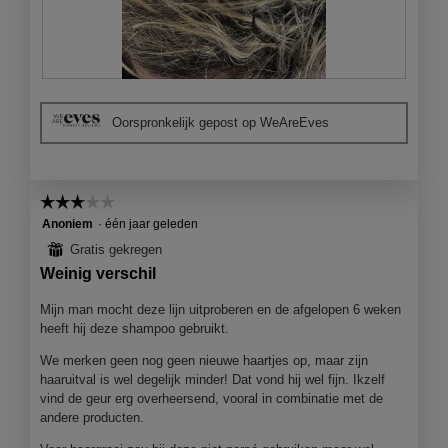
o
o
g
v
B
F
e
e
o
n
Oorspronkelijk gepost op WeAreEves
o
t
s
o
o
t
r
M
e
d
e
r
☆☆☆☆☆
☆☆☆☆☆
e
t
.
l
d
3
Anoniem
·
één jaar geleden
i
e
van
⊞
Gratis gekregen
n
z
5
Weinig verschil
g
e
sterren.
f
a
Mijn man mocht deze lijn uitproberen en de afgelopen 6 weken
o
c
heeft hij deze shampoo gebruikt.
t
t
o
i
We merken geen nog geen nieuwe haartjes op, maar zijn
1
e
haaruitval is wel degelijk minder! Dat vond hij wel fijn. Ikzelf
.
o
vind de geur erg overheersend, vooral in combinatie met de
p
andere producten.
e