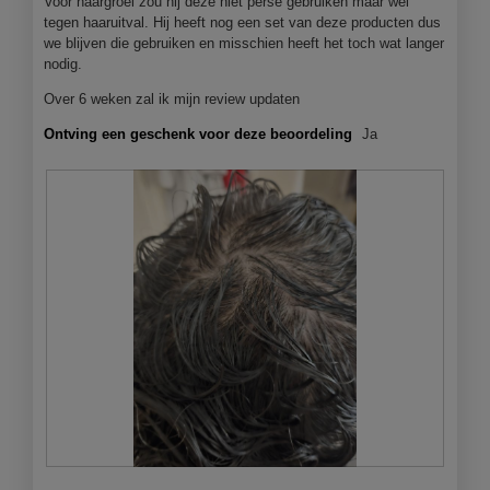
n
Voor haargroei zou hij deze niet persé gebruiken maar wel
j
tegen haaruitval. Hij heeft nog een set van deze producten dus
e
we blijven die gebruiken en misschien heeft het toch wat langer
e
nodig.
e
Over 6 weken zal ik mijn review updaten
n
m
Ontving een geschenk voor deze beoordeling
Ja
o
d
a
a
l
d
i
a
l
o
o
g
v
e
n
s
B
F
t