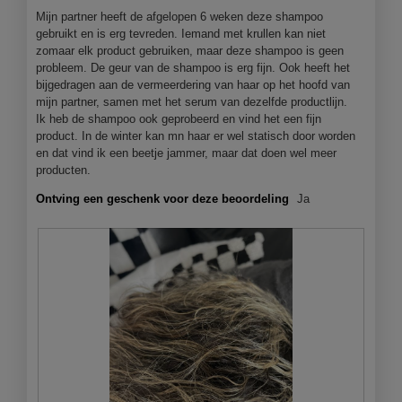
f
a
Mijn partner heeft de afgelopen 6 weken deze shampoo
o
c
gebruikt en is erg tevreden. Iemand met krullen kan niet
t
t
zomaar elk product gebruiken, maar deze shampoo is geen
o
i
probleem. De geur van de shampoo is erg fijn. Ook heeft het
1
e
bijgedragen aan de vermeerdering van haar op het hoofd van
.
o
mijn partner, samen met het serum van dezelfde productlijn.
p
Ik heb de shampoo ook geprobeerd en vind het een fijn
e
product. In de winter kan mn haar er wel statisch door worden
n
en dat vind ik een beetje jammer, maar dat doen wel meer
j
producten.
e
e
Ontving een geschenk voor deze beoordeling
Ja
e
n
m
o
d
a
a
l
d
i
a
l