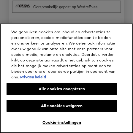
e
o
e
Oorspronkelijk gepost op WeAreEves
o
t
r
o
o
.
r
M
d
e
Consumer Care
·
één jaar geleden
e
t
We gebruiken cookies om inhoud en advertenties te
Bedankt voor het delen van je feedback! Fijn dat je
l
d
personaliseren, sociale mediafuncties aan te bieden
man resultaat ziet. We geven je opmerking over de
i
e
en ons verkeer te analyseren. We delen ook informatie
geur zeker door aan de verantwoordelijke afdeling,
n
z
over uw gebruik van onze site met onze partners voor
zodat het meegenomen kan worden in toekomstige
g
e
sociale media, reclame en analytics. Doordat u verder
ontwikkelingen.
f
a
klikt op deze site aanvaardt u het gebruik van cookies
o
c
die het mogelijk maken advertenties op maat aan te
t
t
bieden door ons of door derde partijen in opdracht van
o
i
ons.
Privacy beleid
1
e
Vorige
◄
Volgende
►
1–8 van 71 Beoordelingen
.
o
Reviews
Reviews
Alle cookies accepteren
p
e
n
Alle cookies weigeren
j
e
e
Cookie-instellingen
SHAMPOO
KOOP ONLINE BIJ
e
n