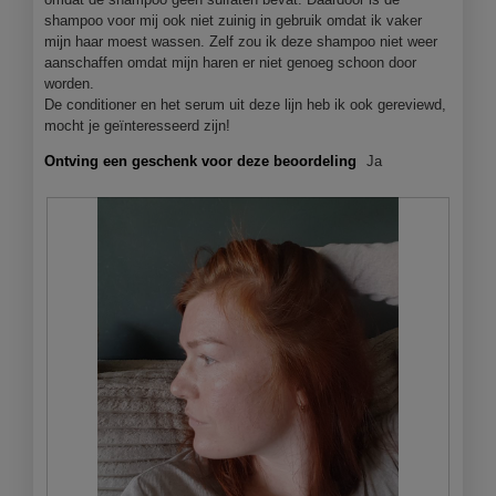
n
shampoo voor mij ook niet zuinig in gebruik omdat ik vaker
j
mijn haar moest wassen. Zelf zou ik deze shampoo niet weer
e
aanschaffen omdat mijn haren er niet genoeg schoon door
e
worden.
e
De conditioner en het serum uit deze lijn heb ik ook gereviewd,
n
mocht je geïnteresseerd zijn!
m
o
Ontving een geschenk voor deze beoordeling
Ja
d
a
a
l
d
i
a
l
o
o
g
v
e
n
s
t