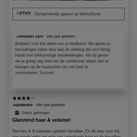
B
F
e
e
o
r
Oorspronkelijk gepost op WeAreEves
o
t
.
o
o
r
M
d
e
consumer care
·
één jaar geleden
e
t
Bedankt voor het delen van je feedback! We geven je
l
d
bevindingen zeker door aan de afdeling die zich bezig
i
e
houdt met toekomstige ontwikkelingen. Als tip geven
n
z
we je graag nog mee om de conditioner alleen aan te
g
e
brengen op de haarpunten om vet haar te
f
a
verminderen. Succes!
o
c
t
t
o
i
1
e
.
o
☆☆☆☆☆
☆☆☆☆☆
p
4
cejaidenise
·
één jaar geleden
e
van
⊞
Gratis gekregen
n
5
j
Glanzend haar & volume!
sterren.
e
Nou ben ik 8 maanden geleden bevallen. En dit was voor mij
e
een goede optie om mijn iets uitgedunde haar na de bevalling