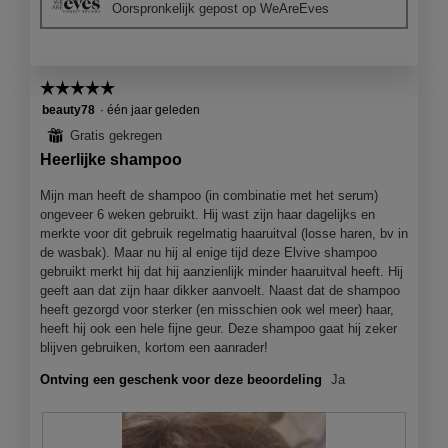
Oorspronkelijk gepost op WeAreEves
a
l
d
i
a
☆☆☆☆☆
☆☆☆☆☆
l
5
beauty78
·
één jaar geleden
o
van
⊞
Gratis gekregen
o
5
Heerlijke shampoo
g
sterren.
v
Mijn man heeft de shampoo (in combinatie met het serum)
e
ongeveer 6 weken gebruikt. Hij wast zijn haar dagelijks en
n
merkte voor dit gebruik regelmatig haaruitval (losse haren, bv in
s
de wasbak). Maar nu hij al enige tijd deze Elvive shampoo
t
gebruikt merkt hij dat hij aanzienlijk minder haaruitval heeft. Hij
e
geeft aan dat zijn haar dikker aanvoelt. Naast dat de shampoo
r
heeft gezorgd voor sterker (en misschien ook wel meer) haar,
.
heeft hij ook een hele fijne geur. Deze shampoo gaat hij zeker
blijven gebruiken, kortom een aanrader!
Ontving een geschenk voor deze beoordeling
Ja