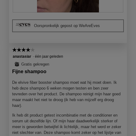
B
F
e
o
Oorspronkelijk gepost op WeAreEves
o
t
o
o
r
M
d
e
☆☆☆☆☆
☆☆☆☆☆
e
t
l
d
4
anastasiar
·
één jaar geleden
i
e
van
⊞
Gratis gekregen
n
z
5
Fijne shampoo
g
e
sterren.
f
a
De elvive fiber booster shampoo moet wat hij moet doen. Ik
o
c
heb deze shampoo 6 weken mogen testen en ben zeer
t
t
tevreden over het product. De shampoo reinigt mijn haar goed
o
i
maar maakt het niet te droog (ik heb van mijzelf erg droog
1
e
haar).
.
o
p
Ik heb dit product getest incombinatie met de conditioner en
e
serum uit dezelfde lijn. Of mijn haar daadwerkelijk sterker of
n
meer is geworden betwijfel ik lichtelijk, maar het werd er zeker
j
niet slechter van. Deze shampoo komt zeker op het lijstje van