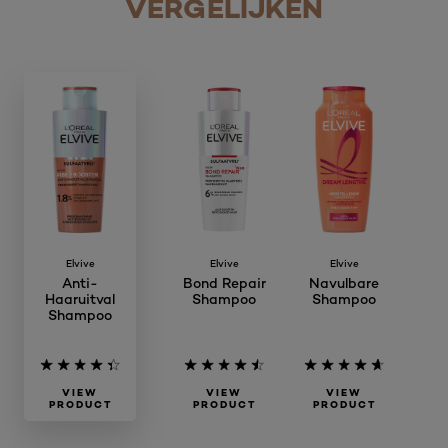
VERGELIJKEN
Elvive
Elvive
Elvive
Anti-
Bond Repair
Navulbare
Haaruitval
Shampoo
Shampoo
Shampoo
VIEW
VIEW
VIEW
PRODUCT
PRODUCT
PRODUCT