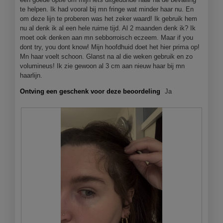
e
te helpen. Ik had vooral bij mn fringe wat minder haar nu. En
n
om deze lijn te proberen was het zeker waard! Ik gebruik hem
m
nu al denk ik al een hele ruime tijd. Al 2 maanden denk ik? Ik
o
moet ook denken aan mn sebborroisch eczeem. Maar if you
d
dont try, you dont know! Mijn hoofdhuid doet het hier prima op!
a
Mn haar voelt schoon. Glanst na al die weken gebruik en zo
a
volumineus! Ik zie gewoon al 3 cm aan nieuw haar bij mn
l
haarlijn.
d
i
Ontving een geschenk voor deze beoordeling
Ja
a
l
o
o
g
v
e
n
s
t
e
r
.