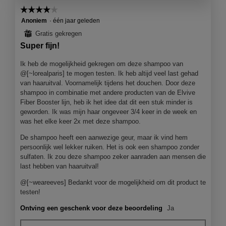
d
e
.
☆☆☆☆☆
☆☆☆☆☆
e
t
l
d
4
Anoniem
·
één jaar geleden
i
e
van
⊞
Gratis gekregen
n
z
5
Super fijn!
g
e
sterren.
f
a
Ik heb de mogelijkheid gekregen om deze shampoo van
o
c
@[~lorealparis] te mogen testen. Ik heb altijd veel last gehad
t
t
van haaruitval. Voornamelijk tijdens het douchen. Door deze
o
i
shampoo in combinatie met andere producten van de Elvive
1
e
Fiber Booster lijn, heb ik het idee dat dit een stuk minder is
.
o
geworden. Ik was mijn haar ongeveer 3/4 keer in de week en
p
was het elke keer 2x met deze shampoo.
e
n
De shampoo heeft een aanwezige geur, maar ik vind hem
j
persoonlijk wel lekker ruiken. Het is ook een shampoo zonder
e
sulfaten. Ik zou deze shampoo zeker aanraden aan mensen die
e
last hebben van haaruitval!
e
n
@[~weareeves] Bedankt voor de mogelijkheid om dit product te
m
testen!
o
Ontving een geschenk voor deze beoordeling
Ja
d
a