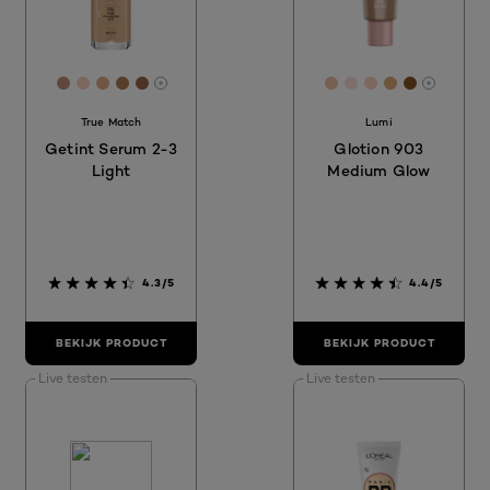
[Color]: #C2907A
[Color]: #F9D0BE
[Color]: #E0AB87
[Color]: #AE7C50
[Color]: #996649
[Color]: #EBC2A3
[Color]: #FBE0
[Color]: #F9
[Color]: #
[Color]:
More shades are available
More sh
True Match
Lumi
Getint Serum 2-3
Glotion 903
Light
Medium Glow
4.3/5
4.4/5
BEKIJK PRODUCT
BEKIJK PRODUCT
Live testen
Live testen