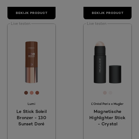
BEKIJK PRODUCT
BEKIJK PRODUCT
Live testen
Live testen
[Color]: #875041
[Color]: #E99F90
[Color]: #AE634C
[Color]: #F1D
[Color]: #F
Lumi
L'Oréal Paris x Mugler
Le Stick Soleil
Magnetische
Bronzer - 130
Highlighter Stick
Sunset Doré
- Crystal