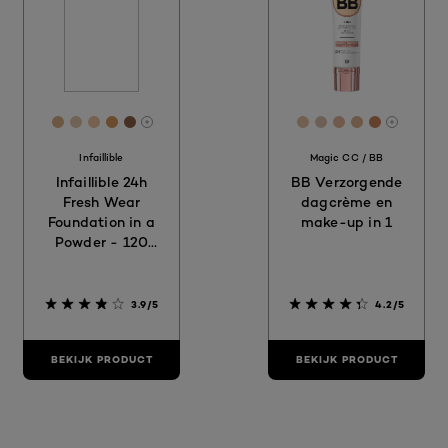
[Color]: #DAAF8B
[Color]: #E2C6AB
[Color]: #EEC4A2
[Color]: #D6975D
[Color]: #8E6149
[Color]: #e3c1a1
[Color]: #debfa
[Color]: #e2b
[Color]: #d
[Color]: 
More shades are available
More sh
Infaillible
Magic CC / BB
Infaillible 24h
BB Verzorgende
Fresh Wear
dagcrème en
Foundation in a
make-up in 1
Powder - 120
Vanille
3.9/5
4.2/5
BEKIJK PRODUCT
BEKIJK PRODUCT