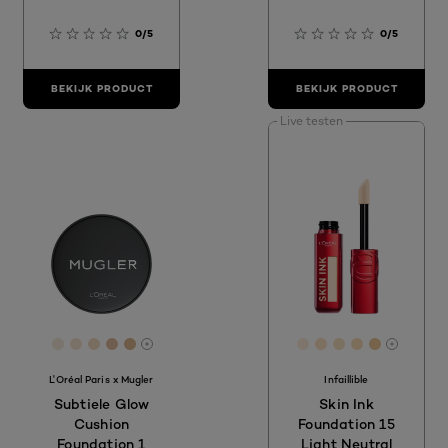
0/5
0/5
BEKIJK PRODUCT
BEKIJK PRODUCT
Live testen
[Color]: #F8E9D9
[Color]: #F6E6D2
[Color]: #F2DBC0
[Color]: #E0BE9C
[Color]: #DCB690
[Color]: #fdecda
[Color]: #fbe1c3
[Color]: #f9e1
[Color]: #f
[Color]: 
More shades are available
More sh
L'Oréal Paris x Mugler
Infaillible
Subtiele Glow
Skin Ink
Cushion
Foundation 15
Foundation 1
Light Neutral