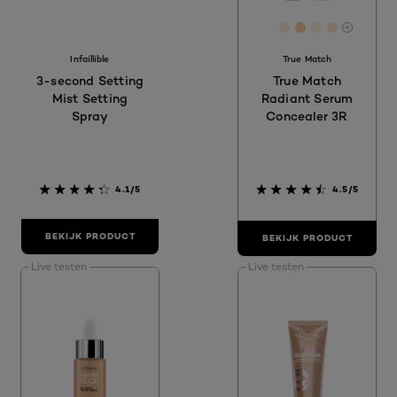
[Color]: FFDCC1
[Color]: #FFED
[Color]: #F8
[Color]: #
[Color]:
More sh
Infaillible
True Match
3-second Setting
True Match
Mist Setting
Radiant Serum
Spray
Concealer 3R
4.1/5
4.5/5
BEKIJK PRODUCT
BEKIJK PRODUCT
Live testen
Live testen