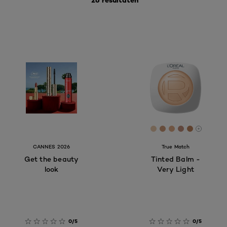
26 resultaten
[Color]: #EACAAC
[Color]: #CF9B7
[Color]: #E0A
[Color]: #
[Color]:
More sh
CANNES 2026
True Match
Get the beauty
Tinted Balm -
look
Very Light
0/5
0/5