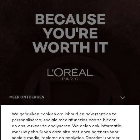
BECAUSE
YOU'RE
WORTH IT
MEER ONTDEKKEN
ADDRESS
We gebruiken cookies om inhoud en advertenties te
personaliseren, sociale mediafuncties aan te bieden
en ons verkeer te analyseren. We delen ook informatie
over uw gebruik van onze site met onze partners voor
Facebook
YouTube
Instagram
sociale media, reclame en analytics. Doordat u verder