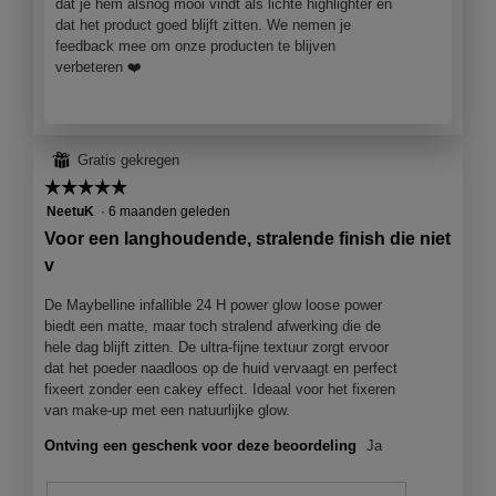
e
dat je hem alsnog mooi vindt als lichte highlighter en
o
t
t
n
dat het product goed blijft zitten. We nemen je
d
o
i
s
feedback mee om onze producten te blijven
a
3
e
t
verbeteren ❤️
a
.
o
e
l
p
r
d
e
.
i
n
a
j
⊞
Gratis gekregen
l
e
☆☆☆☆☆
☆☆☆☆☆
o
e
5
NeetuK
·
6 maanden geleden
o
e
van
g
Voor een langhoudende, stralende finish die niet
n
5
v
m
v
sterren.
e
o
n
d
De Maybelline infallible 24 H power glow loose power
s
a
biedt een matte, maar toch stralend afwerking die de
t
a
hele dag blijft zitten. De ultra-fijne textuur zorgt ervoor
e
l
dat het poeder naadloos op de huid vervaagt en perfect
r
d
fixeert zonder een cakey effect. Ideaal voor het fixeren
.
i
van make-up met een natuurlijke glow.
a
Ontving een geschenk voor deze beoordeling
Ja
l
o
o