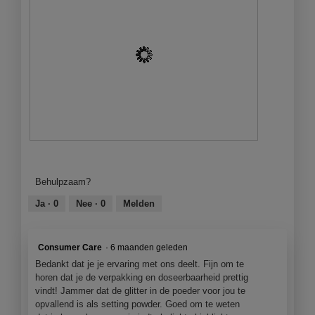
.
o
o
o
p
r
M
e
d
e
n
e
t
j
l
d
e
i
e
e
n
z
e
g
e
n
f
a
m
o
c
o
t
t
B
F
d
o
i
e
o
a
2
e
o
t
Behulpzaam?
a
.
o
o
o
l
p
r
M
Ja ·
0
Nee ·
0
Melden
d
e
d
e
i
n
e
t
a
j
l
d
Consumer Care
·
6 maanden geleden
l
e
i
e
o
Bedankt dat je je ervaring met ons deelt. Fijn om te
e
n
z
o
horen dat je de verpakking en doseerbaarheid prettig
e
g
e
g
vindt! Jammer dat de glitter in de poeder voor jou te
n
f
a
v
opvallend is als setting powder. Goed om te weten
m
o
c