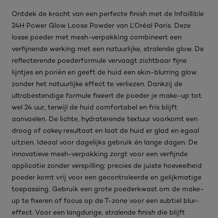
Ontdek de kracht van een perfecte finish met de Infaillible
24H Power Glow Loose Powder van L’Oréal Paris. Deze
losse poeder met mesh-verpakking combineert een
verfijnende werking met een natuurlijke, stralende glow. De
reflecterende poederformule vervaagt zichtbaar fijne
lijntjes en poriën en geeft de huid een skin-blurring glow
zonder het natuurlijke effect te verliezen. Dankzij de
ultrabestendige formule fixeert de poeder je make-up tot
wel 24 uur, terwijl de huid comfortabel en fris blijft
aanvoelen. De lichte, hydraterende textuur voorkomt een
droog of cakey resultaat en laat de huid er glad en egaal
uitzien. Ideaal voor dagelijks gebruik én lange dagen. De
innovatieve mesh-verpakking zorgt voor een verfijnde
applicatie zonder verspilling: precies de juiste hoeveelheid
poeder komt vrij voor een gecontroleerde en gelijkmatige
toepassing. Gebruik een grote poederkwast om de make-
up te fixeren of focus op de T-zone voor een subtiel blur-
effect. Voor een langdurige, stralende finish die blijft