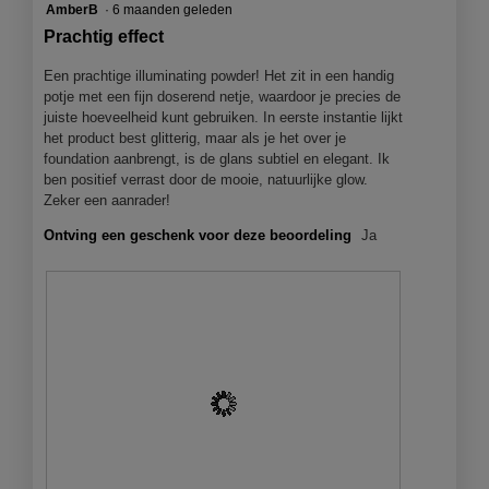
o
e
g
e
5
AmberB
·
6 maanden geleden
g
n
f
a
van
Prachtig effect
v
m
o
c
5
e
o
t
t
sterren.
Een prachtige illuminating powder! Het zit in een handig
n
d
o
i
potje met een fijn doserend netje, waardoor je precies de
s
a
3
e
juiste hoeveelheid kunt gebruiken. In eerste instantie lijkt
t
a
.
o
het product best glitterig, maar als je het over je
e
l
p
foundation aanbrengt, is de glans subtiel en elegant. Ik
r
d
e
ben positief verrast door de mooie, natuurlijke glow.
.
i
n
Zeker een aanrader!
a
j
l
Ontving een geschenk voor deze beoordeling
Ja
e
o
e
o
e
g
n
v
m
e
o
n
d
s
a
t
a
e
l
r
d
.
i
a