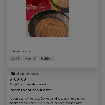
s
t
e
r
.
B
F
e
o
o
t
Behulpzaam?
o
o
r
M
Ja ·
0
Nee ·
0
Melden
d
e
e
t
l
d
⊞
Gratis gekregen
i
e
☆☆☆☆☆
☆☆☆☆☆
n
z
g
e
5
SonjaD
·
5 maanden geleden
f
a
van
Poeder voor een feestje
o
c
5
t
t
sterren.
Ik ben positief verrast. De verpakking ziet er luxe uit en
o
i
maakt doseren een eitje: precies genoeg poeder komt