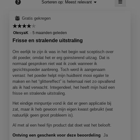
≡
?
Menu
Sorteren op:
Meest relevant
▼
Als
je
op
⊞
Gratis gekregen
de
volgend
☆☆☆☆☆
☆☆☆☆☆
knop
4
OlesyaK
·
5 maanden geleden
klikt,
wordt
van
Frisse en stralende uitstraling
de
5
onderst
sterren.
inhoud
Om eerlijk te zijn ik was in het begin wat sceptisch over
bijgewer
dit poeder, omdat het er erg goinsterend uitzag. Dat is
normaal gesproken niet wat ik zoek wanneer ik
gezichtspoeder aanbreng. Toch werd ik aangenaam
verrast: het poeder helpt mijn huidteint mooi egaler te
maken en het “glittereffect” is helemaal niet zo opvallend
als ik had verwacht. Integendeel, het heeft mijn huid een
frisse en stralende uitstraling.
Het eindige minpuntje vond ik dat er geen applicatie bij
zat, maar ik heb gewoon mijn eigen kwast gebruikt (wat
natuurlijk geen groot probleem is).
Al met al een heel fijn product dat doet wat het belooft.
Ontving een geschenk voor deze beoordeling
Ja