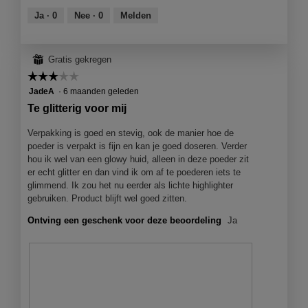
l
p
r
M
Ja ·
0
Nee ·
0
Melden
d
e
d
e
i
n
e
t
a
j
l
d
⊞
Gratis gekregen
l
e
i
e
o
☆☆☆☆☆
☆☆☆☆☆
e
n
z
o
e
g
e
3
JadeA
·
6 maanden geleden
g
n
f
a
van
Te glitterig voor mij
v
m
o
c
5
e
o
t
t
sterren.
Verpakking is goed en stevig, ook de manier hoe de
n
d
o
i
poeder is verpakt is fijn en kan je goed doseren. Verder
s
a
3
e
hou ik wel van een glowy huid, alleen in deze poeder zit
t
a
.
o
er echt glitter en dan vind ik om af te poederen iets te
e
l
p
glimmend. Ik zou het nu eerder als lichte highlighter
r
d
e
gebruiken. Product blijft wel goed zitten.
.
i
n
a
Ontving een geschenk voor deze beoordeling
Ja
j
l
e
o
e
o
e
g
n
v
m
e
o