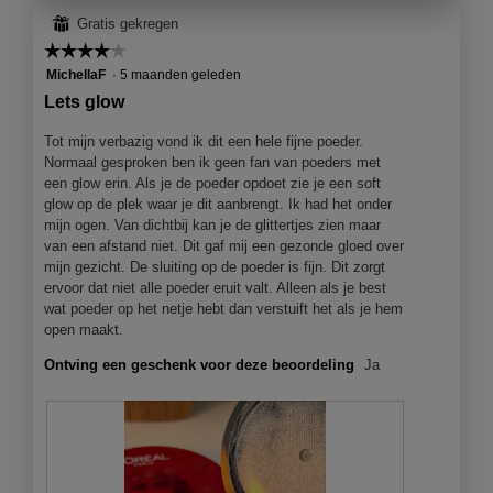
r
d
e
⊞
Gratis gekregen
.
i
n
☆☆☆☆☆
☆☆☆☆☆
a
j
4
MichellaF
·
5 maanden geleden
l
e
van
o
Lets glow
e
5
o
e
sterren.
Tot mijn verbazig vond ik dit een hele fijne poeder.
g
n
Normaal gesproken ben ik geen fan van poeders met
v
m
een glow erin. Als je de poeder opdoet zie je een soft
e
o
glow op de plek waar je dit aanbrengt. Ik had het onder
n
d
mijn ogen. Van dichtbij kan je de glittertjes zien maar
s
a
van een afstand niet. Dit gaf mij een gezonde gloed over
t
a
mijn gezicht. De sluiting op de poeder is fijn. Dit zorgt
e
l
ervoor dat niet alle poeder eruit valt. Alleen als je best
r
d
wat poeder op het netje hebt dan verstuift het als je hem
.
i
open maakt.
a
l
Ontving een geschenk voor deze beoordeling
Ja
o
o
g
v
e
n