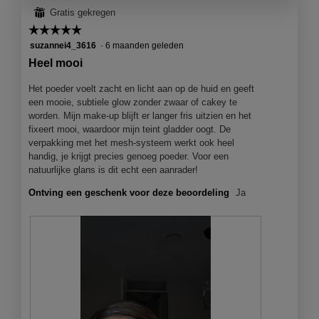
a
j
l
d
⊞
Gratis gekregen
l
e
i
e
o
☆☆☆☆☆
☆☆☆☆☆
e
n
z
o
e
g
e
5
suzannei4_3616
·
6 maanden geleden
g
n
f
a
van
Heel mooi
v
m
o
c
5
e
o
t
t
sterren.
Het poeder voelt zacht en licht aan op de huid en geeft
n
d
o
i
een mooie, subtiele glow zonder zwaar of cakey te
s
a
3
e
worden. Mijn make-up blijft er langer fris uitzien en het
t
a
.
o
fixeert mooi, waardoor mijn teint gladder oogt. De
e
l
p
verpakking met het mesh-systeem werkt ook heel
r
d
e
handig, je krijgt precies genoeg poeder. Voor een
.
i
n
natuurlijke glans is dit echt een aanrader!
a
j
l
Ontving een geschenk voor deze beoordeling
Ja
e
o
e
o
e
g
n
v
m
e
o
n
d
s
a
t
a
e
l