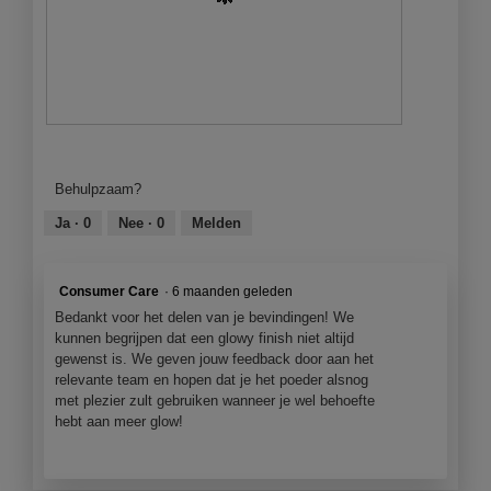
j
l
d
e
i
e
e
n
z
e
g
e
n
f
a
m
o
c
o
t
t
B
F
d
o
i
e
o
a
2
e
o
t
Behulpzaam?
a
.
o
o
o
l
p
r
M
Ja ·
0
Nee ·
0
Melden
d
e
d
e
i
n
e
t
a
j
l
d
Consumer Care
·
6 maanden geleden
l
e
i
e
o
Bedankt voor het delen van je bevindingen! We
e
n
z
o
kunnen begrijpen dat een glowy finish niet altijd
e
g
e
g
gewenst is. We geven jouw feedback door aan het
n
f
a
v
relevante team en hopen dat je het poeder alsnog
m
o
c
e
met plezier zult gebruiken wanneer je wel behoefte
o
t
t
n
hebt aan meer glow!
d
o
i
s
a
3
e
t
a
.
o
e
l
p