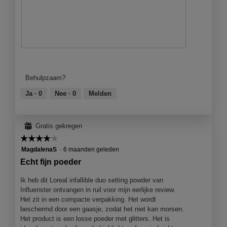
e
i
e
e
n
z
e
g
e
n
f
a
m
o
c
o
t
t
B
F
d
o
i
e
o
a
2
e
o
t
Behulpzaam?
a
.
o
o
o
l
p
r
M
Ja ·
0
Nee ·
0
Melden
d
e
d
e
i
n
e
t
a
j
l
d
⊞
Gratis gekregen
l
e
i
e
o
☆☆☆☆☆
☆☆☆☆☆
e
n
z
o
e
g
e
4
MagdalenaS
·
6 maanden geleden
g
n
f
a
van
Echt fijn poeder
v
m
o
c
5
e
o
t
t
sterren.
Ik heb dit Loreal infallible duo setting powder van
n
d
o
i
Influenster ontvangen in ruil voor mijn eerlijke review.
s
a
3
e
Het zit in een compacte verpakking. Het wordt
t
a
.
o
beschermd door een gaasje, zodat het niet kan morsen.
e
l
p
Het product is een losse poeder met glitters. Het is
r
d
e