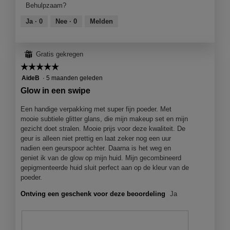
t
Behulpzaam?
a
.
o
o
o
e
l
p
r
M
Ja ·
0
Nee ·
0
Melden
r
d
e
d
e
.
i
n
e
t
a
j
l
d
⊞
Gratis gekregen
l
e
i
e
o
☆☆☆☆☆
☆☆☆☆☆
e
n
z
o
e
g
e
5
AideB
·
5 maanden geleden
g
n
f
a
van
Glow in een swipe
v
m
o
c
5
e
o
t
t
sterren.
Een handige verpakking met super fijn poeder. Met
n
d
o
i
mooie subtiele glitter glans, die mijn makeup set en mijn
s
a
4
e
gezicht doet stralen. Mooie prijs voor deze kwaliteit. De
t
a
.
o
geur is alleen niet prettig en laat zeker nog een uur
e
l
p
nadien een geurspoor achter. Daarna is het weg en
r
d
e
geniet ik van de glow op mijn huid. Mijn gecombineerd
.
i
n
gepigmenteerde huid sluit perfect aan op de kleur van de
a
j
poeder.
l
e
o
Ontving een geschenk voor deze beoordeling
Ja
e
o
e
g
n
v
m