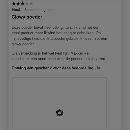
o
☆☆☆☆☆
☆☆☆☆☆
e
n
z
o
e
g
e
3
NoaL
·
6 maanden geleden
g
n
f
a
van
Glowy poeder
v
m
o
c
5
e
o
t
t
sterren.
Deze poeder bevat heel veel glitters. Ik vind het een
n
d
o
i
mooi product maar ik vind het lastig te gebruiken. Op
s
a
3
e
mijn vettige huid die ik afpoeder gebruik ik liever niet een
t
a
.
o
glowy poeder.
e
l
p
r
d
Qia verpakking is het wel heel fijn. Makkelijke
e
.
i
klepdeksel een soort netje waar de poeder in blijft zitten.
n
a
j
Ontving een geschenk voor deze beoordeling
Ja
l
e
o
e
o
e
g
n
v
m
e
o
n
d
s
a
t
a
e
l
r
d