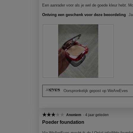
.
o
Een aanrader voor als je wel de goede kleur hebt. Moc
p
e
Ontving een geschenk voor deze beoordeling
Ja
n
j
e
e
e
n
m
o
d
a
a
B
F
l
e
o
d
Oorspronkelijk gepost op WeAreEves
o
t
i
o
o
a
r
M
l
d
e
o
e
t
☆☆☆☆☆
☆☆☆☆☆
Anoniem
·
4 jaar geleden
o
l
d
3
g
Poeder foundation
i
e
van
v
n
z
5
Via WeAreEves mocht ik de LOréal infaillible founda