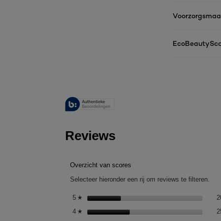
Voorzorgsmaa
EcoBeautySco
Reviews
Overzicht van scores
Selecteer hieronder een rij om reviews te filteren.
5
sterren
2
☆
4
sterren
2
☆