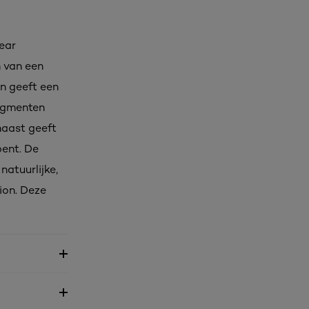
ear
 van een
n geeft een
 pigmenten
naast geeft
bent. De
natuurlijke,
ion. Deze