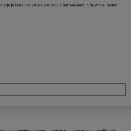
ht je je kleur niet weten, dan zou ik het wel eerst in de winkel testen.
tion in een poeder proberen. Ik heb deze nu een maand verschillende