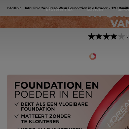
WEAR FOU
Infaillible
Infaillible 24h Fresh Wear Foundation in a Powder - 120 Vanill
A POWD
HAARKLEURING
MAKE-UP
HUIDV
VAN
3
BEAUTY
SERVICES