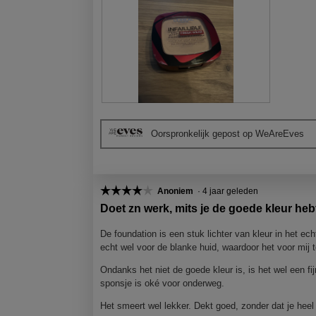
B
F
e
o
Oorspronkelijk gepost op WeAreEves
o
t
o
o
r
M
d
e
e
t
☆☆☆☆☆
☆☆☆☆☆
Anoniem
·
4 jaar geleden
l
d
4
Doet zn werk, mits je de goede kleur heb
i
e
van
n
z
5
De foundation is een stuk lichter van kleur in het ech
g
e
sterren.
echt wel voor de blanke huid, waardoor het voor mij t
f
a
Ondanks het niet de goede kleur is, is het wel een fi
o
c
sponsje is oké voor onderweg.
t
t
o
i
Het smeert wel lekker. Dekt goed, zonder dat je heel
1
e