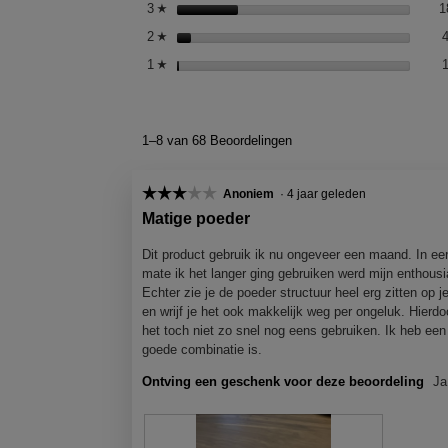
3
sterren
1
☆
2
sterren
☆
1
sterren
☆
1–8 van 68 Beoordelingen
☆☆☆☆☆
☆☆☆☆☆
Anoniem
·
4 jaar geleden
3
Matige poeder
van
5
Dit product gebruik ik nu ongeveer een maand. In eer
sterren.
mate ik het langer ging gebruiken werd mijn enthousi
Echter zie je de poeder structuur heel erg zitten op je 
en wrijf je het ook makkelijk weg per ongeluk. Hierdo
het toch niet zo snel nog eens gebruiken. Ik heb een
goede combinatie is.
Ontving een geschenk voor deze beoordeling
Ja