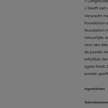
√ Langhouden
√ Geeft niet
Verwacht mee
Foundation e
foundation m
natuurlijke, 
voor een dek
de poeder ni
Infaillible 2
egale finish
poeder geeft
Ingrediënten
Gebruiksaanwi