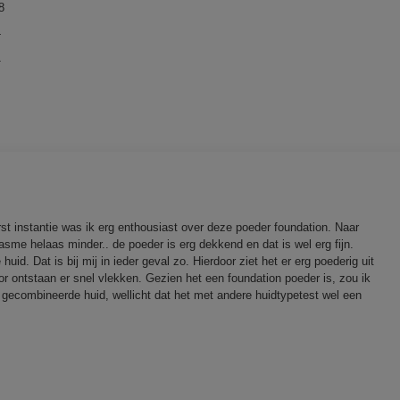
18 reviews met 3 sterren.
Selecteer om reviews te filteren met 3 sterren.
8
4 reviews met 2 sterren.
Selecteer om reviews te filteren met 2 sterren.
4
1 review met 1 ster.
Selecteer om op reviews met 1 ster te filteren.
1
st instantie was ik erg enthousiast over deze poeder foundation. Naar
asme helaas minder.. de poeder is erg dekkend en dat is wel erg fijn.
huid. Dat is bij mij in ieder geval zo. Hierdoor ziet het er erg poederig uit
or ontstaan er snel vlekken. Gezien het een foundation poeder is, zou ik
 gecombineerde huid, wellicht dat het met andere huidtypetest wel een