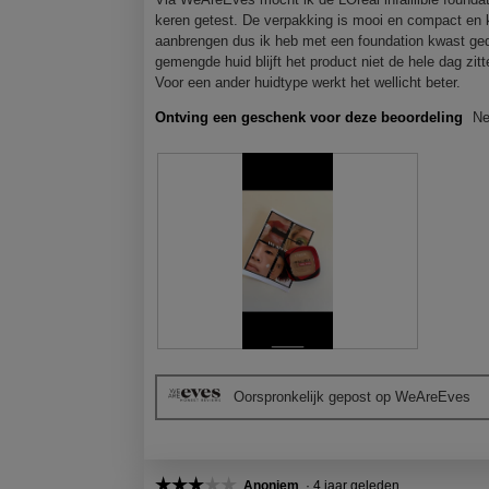
e
g
e
sterren.
keren getest. De verpakking is mooi en compact en k
n
f
a
aanbrengen dus ik heb met een foundation kwast geda
s
o
c
gemengde huid blijft het product niet de hele dag zit
t
t
t
Voor een ander huidtype werkt het wellicht beter.
e
o
i
r
Ontving een geschenk voor deze beoordeling
N
1
e
.
.
o
p
e
n
j
e
e
e
n
m
o
B
F
d
e
o
a
Oorspronkelijk gepost op WeAreEves
o
t
a
o
o
l
r
M
d
d
e
i
e
t
☆☆☆☆☆
☆☆☆☆☆
Anoniem
·
4 jaar geleden