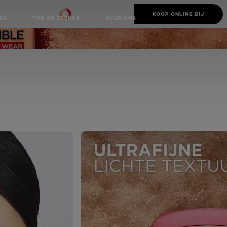
BEAUTY
KOOP ONLINE BIJ
SERVICES
EN
TIPS EN TRENDS
OVER ONS
NEXT CARD