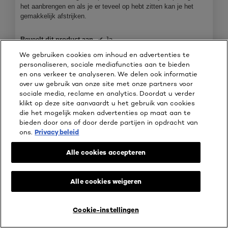
g
r
e
het aanbrengen en als je er teveel op hebt zitten kan je het
i
v
o
n
gemakkelijk afstrijken.
e
e
d
m
l
n
u
o
o
s
Beveelt dit product aan
✔
Ja
c
d
o
t
We gebruiken cookies om inhoud en advertenties te
t
a
k
e
personaliseren, sociale mediafuncties aan te bieden
a
v
r
en ons verkeer te analyseren. We delen ook informatie
l
i
.
over uw gebruik van onze site met onze partners voor
d
n
sociale media, reclame en analytics. Doordat u verder
i
d
klikt op deze site aanvaardt u het gebruik van cookies
a
i
die het mogelijk maken advertenties op maat aan te
l
k
bieden door ons of door derde partijen in opdracht van
o
!
ons.
Privacy beleid
o
g
v
Alle cookies accepteren
e
n
s
Alle cookies weigeren
t
e
l
F
r
Cookie-instellingen
i
o
LIVE TRY ON
KOOP ONLINE BIJ
.
p
t