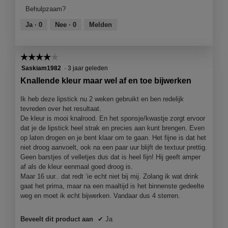
n
z
product,
n
Behulpzaam?
g
e
4
m
f
a
van
Ja ·
0
Nee ·
0
Melden
o
o
c
5
d
t
t
a
o
i
a
☆☆☆☆☆
☆☆☆☆☆
2
e
l
4
Saskiam1982
·
3 jaar geleden
.
o
d
van
p
Knallende kleur maar wel af en toe bijwerken
i
5
e
a
sterren.
n
Ik heb deze lipstick nu 2 weken gebruikt en ben redelijk
l
j
tevreden over het resultaat.
o
e
De kleur is mooi knalrood. En het sponsje/kwastje zorgt ervoor
o
e
dat je de lipstick heel strak en precies aan kunt brengen. Even
g
e
op laten drogen en je bent klaar om te gaan. Het fijne is dat het
v
n
niet droog aanvoelt, ook na een paar uur blijft de textuur prettig.
e
m
Geen barstjes of velletjes dus dat is heel fijn! Hij geeft amper
n
o
af als de kleur eenmaal goed droog is.
s
d
Maar 16 uur.. dat redt ‘ie echt niet bij mij. Zolang ik wat drink
t
a
gaat het prima, maar na een maaltijd is het binnenste gedeelte
e
a
weg en moet ik echt bijwerken. Vandaar dus 4 sterren.
r
l
.
d
Beveelt dit product aan
✔
Ja
i