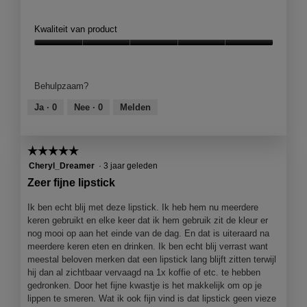
e
a
r
M
n
l
d
e
Kwaliteit van product
j
o
e
t
e
o
l
d
Kwaliteit
e
g
i
e
van
e
v
n
z
product,
n
Behulpzaam?
e
g
e
5
m
n
f
a
van
Ja ·
0
Nee ·
0
Melden
o
s
o
c
5
d
t
t
t
a
e
o
i
a
☆☆☆☆☆
☆☆☆☆☆
r
6
e
l
.
5
Cheryl_Dreamer
·
3 jaar geleden
.
o
d
van
p
Zeer fijne lipstick
i
5
e
a
sterren.
n
Ik ben echt blij met deze lipstick. Ik heb hem nu meerdere
l
j
keren gebruikt en elke keer dat ik hem gebruik zit de kleur er
o
e
nog mooi op aan het einde van de dag. En dat is uiteraard na
o
e
meerdere keren eten en drinken. Ik ben echt blij verrast want
g
e
meestal beloven merken dat een lipstick lang blijft zitten terwijl
v
n
hij dan al zichtbaar vervaagd na 1x koffie of etc. te hebben
e
m
gedronken. Door het fijne kwastje is het makkelijk om op je
n
o
lippen te smeren. Wat ik ook fijn vind is dat lipstick geen vieze
s