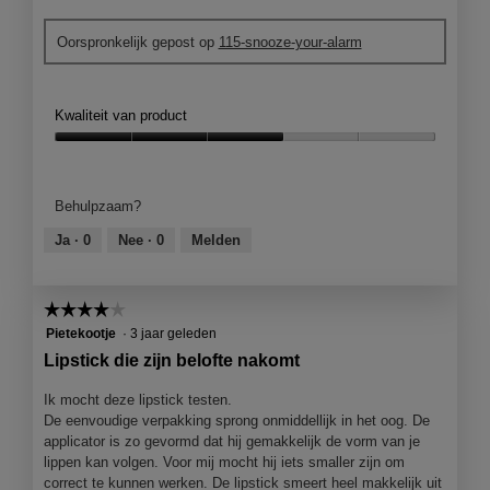
M
F
t
e
l
a
o
z
o
d
Oorspronkelijk gepost op
115-snooze-your-alarm
a
t
i
p
i
r
o
t
e
a
a
M
h
n
l
l
e
Kwaliteit van product
i
j
o
s
t
j
e
o
j
d
Kwaliteit
e
e
g
e
e
van
r
e
v
w
z
product,
n
n
Behulpzaam?
e
a
e
3
o
m
n
t
a
van
Ja ·
0
Nee ·
0
Melden
g
o
s
e
c
5
g
d
t
e
t
o
a
e
t
i
e
a
☆☆☆☆☆
☆☆☆☆☆
r
o
e
d
l
.
4
Pietekootje
·
3 jaar geleden
f
o
o
d
van
d
p
Lipstick die zijn belofte nakomt
p
i
5
r
e
.
a
sterren.
i
n
Ik mocht deze lipstick testen.
.
l
n
j
De eenvoudige verpakking sprong onmiddellijk in het oog. De
.
o
k
e
applicator is zo gevormd dat hij gemakkelijk de vorm van je
o
t
e
lippen kan volgen. Voor mij mocht hij iets smaller zijn om
g
g
e
correct te kunnen werken. De lipstick smeert heel makkelijk uit
v