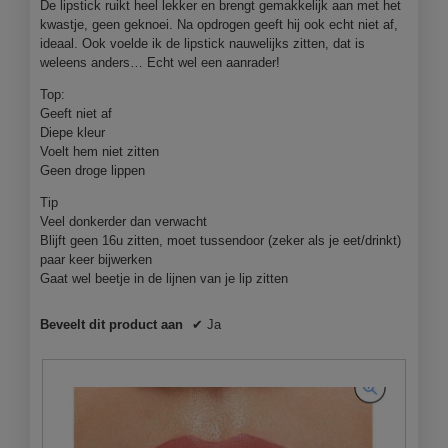
De lipstick ruikt heel lekker en brengt gemakkelijk aan met het
a
m
a
n
kwastje, geen geknoei. Na opdrogen geeft hij ook echt niet af,
n
o
n
s
ideaal. Ook voelde ik de lipstick nauwelijks zitten, dat is
m
d
d
t
weleens anders… Echt wel een aanrader!
e
a
e
e
z
a
b
r
Top:
e
l
i
.
Geeft niet af
l
d
n
Diepe kleur
f
i
n
Voelt hem niet zitten
e
a
e
Geen droge lippen
n
l
n
h
o
Tip
k
i
o
Veel donkerder dan verwacht
a
e
g
Blijft geen 16u zitten, moet tussendoor (zeker als je eet/drinkt)
n
r
v
paar keer bijwerken
t
i
e
Gaat wel beetje in de lijnen van je lip zitten
v
n
n
a
d
s
n
Beveelt dit product aan
✔
Ja
e
t
j
m
e
e
a
r
l
k
.
i
e
p
-
p