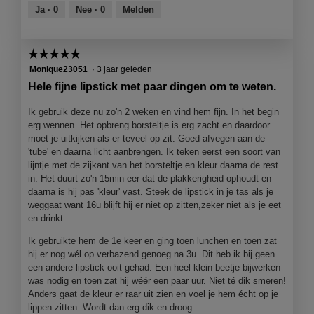
i
e
van
Ja ·
0
Nee ·
0
Melden
n
z
5
g
e
f
a
☆☆☆☆☆
☆☆☆☆☆
o
c
t
t
5
Monique23051
·
3 jaar geleden
o
i
van
Hele fijne lipstick met paar dingen om te weten.
1
e
5
.
o
sterren.
Ik gebruik deze nu zo'n 2 weken en vind hem fijn. In het begin
p
erg wennen. Het opbreng borsteltje is erg zacht en daardoor
e
moet je uitkijken als er teveel op zit. Goed afvegen aan de
n
'tube' en daarna licht aanbrengen. Ik teken eerst een soort van
j
lijntje met de zijkant van het borsteltje en kleur daarna de rest
e
in. Het duurt zo'n 15min eer dat de plakkerigheid ophoudt en
e
daarna is hij pas 'kleur' vast. Steek de lipstick in je tas als je
e
weggaat want 16u blijft hij er niet op zitten,zeker niet als je eet
n
en drinkt.
m
Ik gebruikte hem de 1e keer en ging toen lunchen en toen zat
o
hij er nog wél op verbazend genoeg na 3u. Dit heb ik bij geen
d
een andere lipstick ooit gehad. Een heel klein beetje bijwerken
a
was nodig en toen zat hij wéér een paar uur. Niet té dik smeren!
a
Anders gaat de kleur er raar uit zien en voel je hem écht op je
l
lippen zitten. Wordt dan erg dik en droog.
d