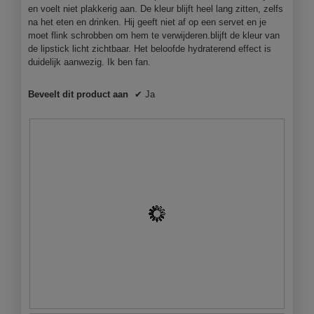
e
n
en voelt niet plakkerig aan. De kleur blijft heel lang zitten, zelfs
e
b
m
na het eten en drinken. Hij geeft niet af op een servet en je
n
e
o
moet flink schrobben om hem te verwijderen.blijft de kleur van
s
u
d
de lipstick licht zichtbaar. Het beloofde hydraterend effect is
t
r
a
duidelijk aanwezig. Ik ben fan.
e
t
a
r
e
l
.
Beveelt dit product aan
✔
Ja
r
d
d
i
i
a
t
l
.
o
.
o
.
g
v
e
n
s
t
e
r
.