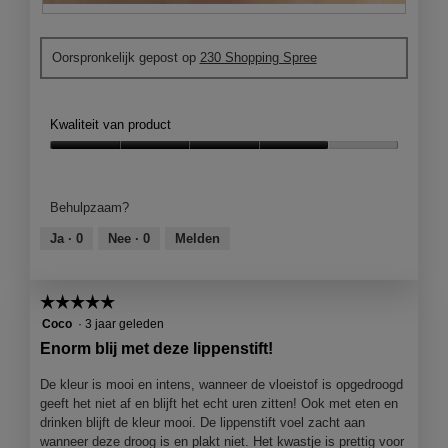
n
o
i
D
F
L
1
e
o
o
'
.
o
Oorspronkelijk gepost op
230 Shopping Spree
n
t
o
p
k
o
r
e
e
M
é
n
r
e
a
Kwaliteit van product
j
d
t
l
e
e
d
Kwaliteit
P
e
r
e
van
a
e
d
z
product,
r
n
Behulpzaam?
a
e
4
i
m
n
a
van
s
Ja ·
0
Nee ·
0
Melden
o
o
c
5
.
d
p
t
S
a
d
i
n
a
☆☆☆☆☆
☆☆☆☆☆
e
e
e
l
5
Coco
·
3 jaar geleden
f
o
l
d
van
o
p
Enorm blij met deze lippenstift!
e
i
5
t
e
e
a
sterren.
o
n
De kleur is mooi en intens, wanneer de vloeistof is opgedroogd
n
l
v
j
geeft het niet af en blijft het echt uren zitten! Ook met eten en
m
o
h
e
drinken blijft de kleur mooi. De lippenstift voel zacht aan
o
o
p
e
wanneer deze droog is en plakt niet. Het kwastje is prettig voor
o