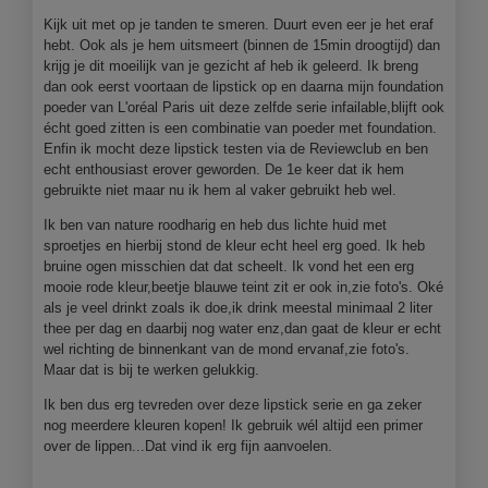
i
Kijk uit met op je tanden te smeren. Duurt even eer je het eraf
a
hebt. Ook als je hem uitsmeert (binnen de 15min droogtijd) dan
l
krijg je dit moeilijk van je gezicht af heb ik geleerd. Ik breng
o
dan ook eerst voortaan de lipstick op en daarna mijn foundation
o
poeder van L'oréal Paris uit deze zelfde serie infailable,blijft ook
g
écht goed zitten is een combinatie van poeder met foundation.
v
Enfin ik mocht deze lipstick testen via de Reviewclub en ben
e
echt enthousiast erover geworden. De 1e keer dat ik hem
n
gebruikte niet maar nu ik hem al vaker gebruikt heb wel.
s
t
Ik ben van nature roodharig en heb dus lichte huid met
e
sproetjes en hierbij stond de kleur echt heel erg goed. Ik heb
r
bruine ogen misschien dat dat scheelt. Ik vond het een erg
.
mooie rode kleur,beetje blauwe teint zit er ook in,zie foto's. Oké
als je veel drinkt zoals ik doe,ik drink meestal minimaal 2 liter
thee per dag en daarbij nog water enz,dan gaat de kleur er echt
wel richting de binnenkant van de mond ervanaf,zie foto's.
Maar dat is bij te werken gelukkig.
Ik ben dus erg tevreden over deze lipstick serie en ga zeker
nog meerdere kleuren kopen! Ik gebruik wél altijd een primer
over de lippen...Dat vind ik erg fijn aanvoelen.