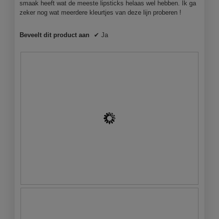
d
smaak heeft wat de meeste lipsticks helaas wel hebben. Ik ga
t
a
zeker nog wat meerdere kleurtjes van deze lijn proberen !
e
a
r
l
.
Beveelt dit product aan
✔
Ja
d
i
a
l
o
o
g
v
e
n
s
t
e
r
.
D
F
e
o
k
t
l
o