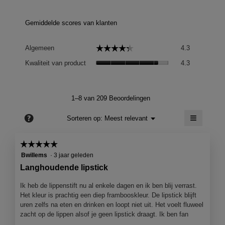
Gemiddelde scores van klanten
Algemeen,
☆☆☆☆☆
☆☆☆☆☆
Algemeen
4.3
gemiddelde
Kwaliteit
scorewaard
Kwaliteit van product
4.3
van
is
product,
4.3
gemiddelde
van
scorewaard
1–8 van 209 Beoordelingen
5.
is
≡
4.3
?
Menu
Sorteren op:
Meest relevant
▼
van
Als
5.
je
op
☆☆☆☆☆
☆☆☆☆☆
de
5
volgend
Bwillems
·
3 jaar geleden
knop
van
Langhoudende lipstick
klikt,
5
wordt
de
sterren.
Ik heb de lippenstift nu al enkele dagen en ik ben blij verrast.
onderst
Het kleur is prachtig een diep frambooskleur. De lipstick blijft
inhoud
bijgewer
uren zelfs na eten en drinken en loopt niet uit. Het voelt fluweel
zacht op de lippen alsof je geen lipstick draagt. Ik ben fan