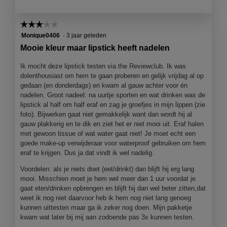
n
d
a
t
h
a
l
i
a
a
☆☆☆☆☆
☆☆☆☆☆
e
e
n
l
3
Monique0406
·
3 jaar geleden
e
o
d
d
van
n
p
Mooie kleur maar lipstick heeft nadelen
.
i
5
d
e
a
sterren.
i
n
Ik mocht deze lipstick testen via the Reviewclub. Ik was
l
n
j
dolenthousiast om hem te gaan proberen en gelijk vrijdag al op
o
g
e
gedaan (en donderdags) en kwam al gauw achter voor én
o
e
nadelen. Groot nadeel: na uurtje sporten en wat drinken was de
g
e
lipstick al half om half eraf en zag je groefjes in mijn lippen (zie
v
n
foto). Bijwerken gaat niet gemakkelijk want dan wordt hij al
e
m
gauw plakkerig en te dik en ziet het er niet mooi uit. Eraf halen
n
o
met gewoon tissue of wat water gaat niet! Je moet echt een
s
d
goede make-up verwijderaar voor waterproof gebruiken om hem
t
a
eraf te krijgen. Dus ja dat vindt ik wel nadelig.
e
a
r
Voordelen: als je niets doet (eet/drinkt) dan blijft hij erg lang
l
.
mooi. Misschien moet je hem wel meer dan 1 uur voordat je
d
gaat eten/drinken opbrengen en blijft hij dan wel beter zitten,dat
i
weet ik nog niet daarvoor heb ik hem nog niet lang genoeg
a
kunnen uittesten maar ga ik zeker nog doen. Mijn pakketje
l
kwam wat later bij mij aan zodoende pas 3x kunnen testen.
o