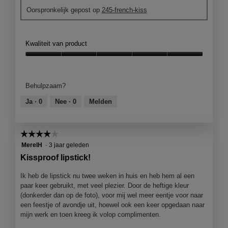
h
o
f
o
d
Oorspronkelijk gepost op
245-french-kiss
i
t
e
p
i
s
o
e
e
a
i
M
t
n
l
s
e
Kwaliteit van product
k
j
o
m
t
r
e
o
e
d
Kwaliteit
i
e
g
:
e
van
j
e
v
-
z
product,
g
n
Behulpzaam?
e
)
e
5
j
m
n
R
a
van
Ja ·
0
Nee ·
0
Melden
e
o
s
o
c
5
d
d
t
d
t
u
a
e
e
i
s
a
☆☆☆☆☆
☆☆☆☆☆
r
h
e
d
l
.
4
MerelH
·
3 jaar geleden
a
o
i
d
van
r
p
Kissproof lipstick!
t
i
5
e
e
t
a
sterren.
n
n
Ik heb de lipstick nu twee weken in huis en heb hem al een
e
l
z
j
paar keer gebruikt, met veel plezier. Door de heftige kleur
z
o
i
e
(donkerder dan op de foto), voor mij wel meer eentje voor naar
i
o
j
e
een feestje of avondje uit, hoewel ook een keer opgedaan naar
e
g
n
e
mijn werk en toen kreeg ik volop complimenten.
n
v
v
n
a
e