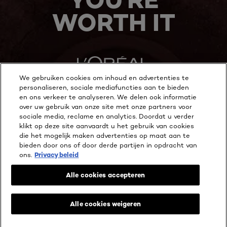
WORTH IT
We gebruiken cookies om inhoud en advertenties te
personaliseren, sociale mediafuncties aan te bieden
en ons verkeer te analyseren. We delen ook informatie
MEER ONTDEKKEN
over uw gebruik van onze site met onze partners voor
sociale media, reclame en analytics. Doordat u verder
ADDRESS
klikt op deze site aanvaardt u het gebruik van cookies
die het mogelijk maken advertenties op maat aan te
bieden door ons of door derde partijen in opdracht van
ons.
Privacy beleid
Facebook
YouTube
Instagram
Alle cookies accepteren
Cookie Instellingen
Alle cookies weigeren
Privacy beleid
Wettelijke Bepalingen
Algemene voorwaarden reviews en recensies