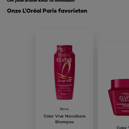
Om jouw bruine kleur te behouden!
Onze L'Oréal Paris favorieten
Elvive
Color Vive Navulbare
Shampoo
Color 