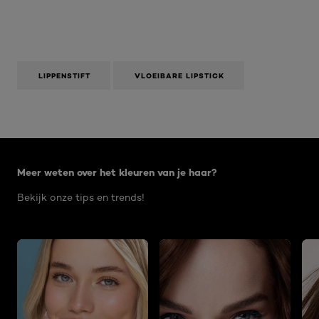
Met
deze
actie
opent
u
een
LIPPENSTIFT
VLOEIBARE LIPSTICK
modaal
dialoogvenster.
Overslaan het dia: Age Perfect 09 2021
Meer weten over het kleuren van je haar?
Bekijk onze tips en trends!