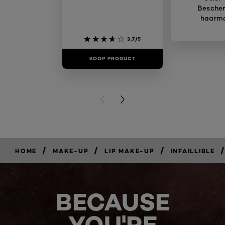
Besche
haarm
3.7/5
KOOP PRODUCT
KOOP PR
PREVIOUS CARD
NEXT CARD
/
/
/
/
HOME
MAKE-UP
LIP MAKE-UP
INFAILLIBLE
BECAUSE
YOU'RE