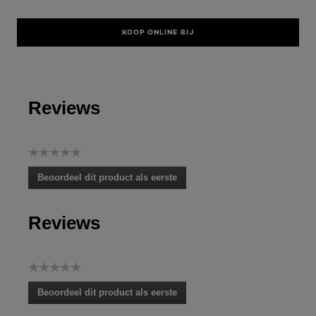
KOOP ONLINE BIJ
Reviews
☆☆☆☆☆
Geen
Beoordeel dit product als eerste
scorewaarde
.
Met
Reviews
deze
actie
opent
u
☆☆☆☆☆
een
Geen
modaal
Beoordeel dit product als eerste
scorewaarde
dialoogvenster.
.