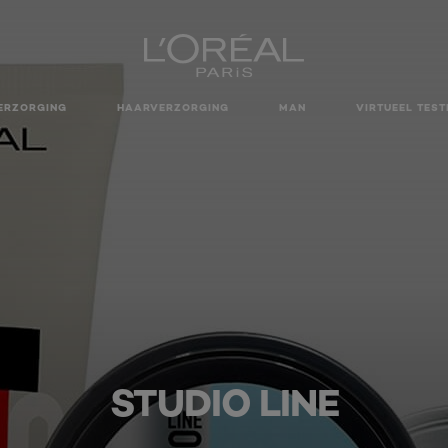
ERZORGING
HAARVERZORGING
MAN
VIRTUEEL TEST
STUDIO LINE