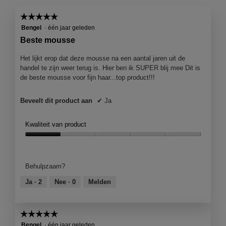
gemiddelde
van
scorewaard
☆☆☆☆☆
☆☆☆☆☆
5.
is
5
Bengel
·
één jaar geleden
1
van
Beste mousse
van
5
5.
sterren.
Het lijkt erop dat deze mousse na een aantal jaren uit de
handel te zijn weer terug is. Hier ben ik SUPER blij mee Dit is
de beste mousse voor fijn haar...top product!!!
Beveelt dit product aan
✔
Ja
Kwaliteit van product
Kwaliteit
van
product,
Behulpzaam?
1
van
Ja ·
2
Nee ·
0
Melden
5
☆☆☆☆☆
☆☆☆☆☆
5
Bengel
·
één jaar geleden