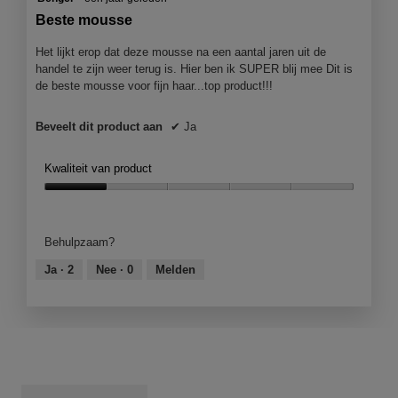
van
Beste mousse
5
sterren.
Het lijkt erop dat deze mousse na een aantal jaren uit de
handel te zijn weer terug is. Hier ben ik SUPER blij mee Dit is
de beste mousse voor fijn haar...top product!!!
Beveelt dit product aan
✔
Ja
Kwaliteit van product
Kwaliteit
van
product,
Behulpzaam?
1
van
Ja ·
2
Nee ·
0
Melden
5