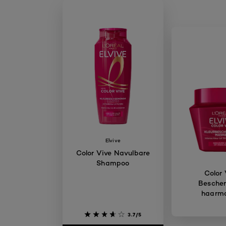
Elvive
Color Vive Navulbare
Shampoo
Color 
Besche
haarm
3.7/5