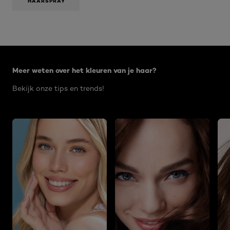
HAARSPRAY
modaal
dialoogvenster.
Overslaan het dia: Age Perfect 09 2021
Meer weten over het kleuren van je haar?
Bekijk onze tips en trends!