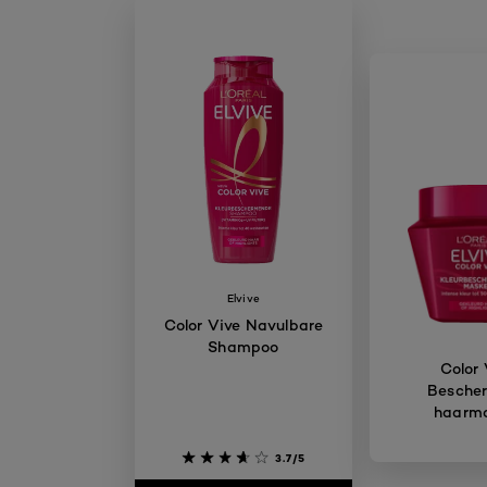
Elvive
Color Vive Navulbare
Shampoo
Color 
Besche
haarm
3.7/5