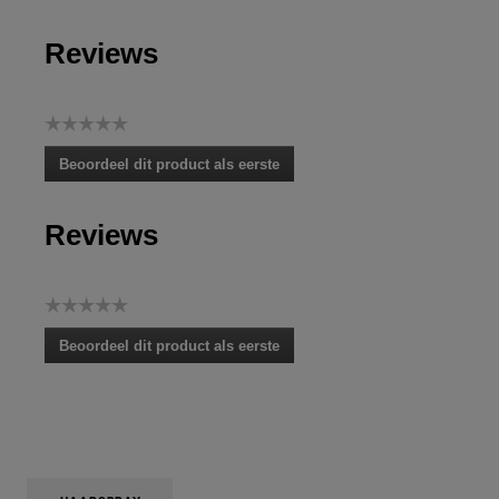
Reviews
☆☆☆☆☆
Geen
Beoordeel dit product als eerste
scorewaarde
.
Met
Reviews
deze
actie
opent
u
☆☆☆☆☆
een
Geen
modaal
Beoordeel dit product als eerste
scorewaarde
dialoogvenster.
.
Met
deze
actie
opent
u
een