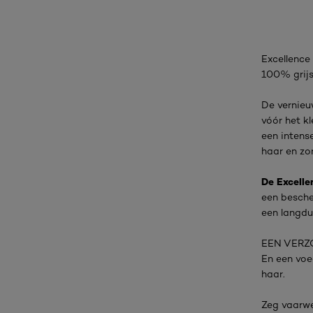
Excellence
100% grijs
De vernieu
vóór het kl
een intense
haar en zor
De Excelle
een besche
een langdur
EEN VERZ
En een voe
haar.
Zeg vaarwel