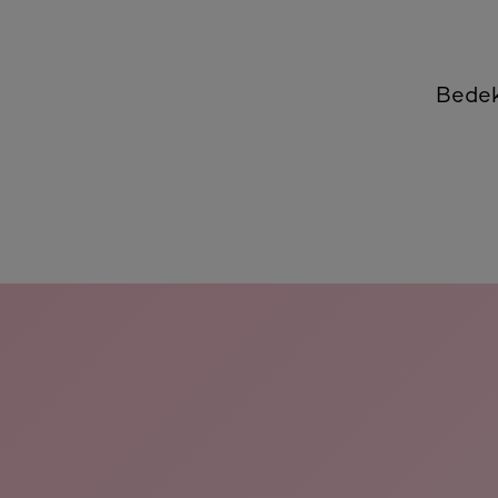
Voor
Bedek
skip slider