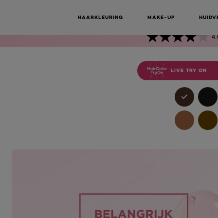
CRÈME 5 
HAARKLEURING
MAKE-UP
HUIDV
4.
LIVE TRY ON