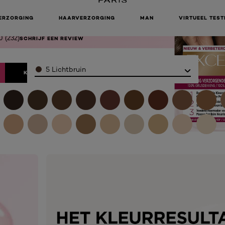
LICHTBRUIN
ERZORGING
HAARVERZORGING
MAN
VIRTUEEL TEST
0
(232)
SCHRIJF EEN REVIEW
Color
5 Lichtbruin
KOOP ONLINE BIJ