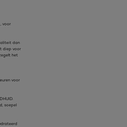
, voor
aliteit dan
rt diep voor
zegelt het
euren voor
DHUID.
d, soepel
hydrateerd