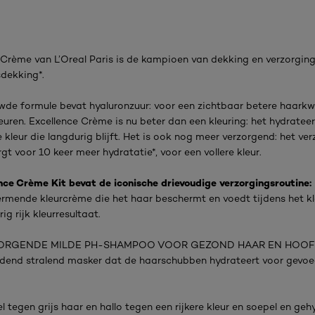
 Crème van L’Oreal Paris is de kampioen van dekking en verzorging
dekking*.
wde formule bevat hyaluronzuur: voor een zichtbaar betere haarkw
euren. Excellence Crème is nu beter dan een kleuring: het hydratee
 kleur die langdurig blijft. Het is ook nog meer verzorgend: het ver
gt voor 10 keer meer hydratatie*, voor een vollere kleur.
nce Crème Kit bevat de iconische drievoudige verzorgingsroutine:
rmende kleurcrème die het haar beschermt en voedt tijdens het kl
ig rijk kleurresultaat.
ORGENDE MILDE PH-SHAMPOO VOOR GEZOND HAAR EN HOOF
dend stralend masker dat de haarschubben hydrateert voor gevoe
 tegen grijs haar en hallo tegen een rijkere kleur en soepel en ge