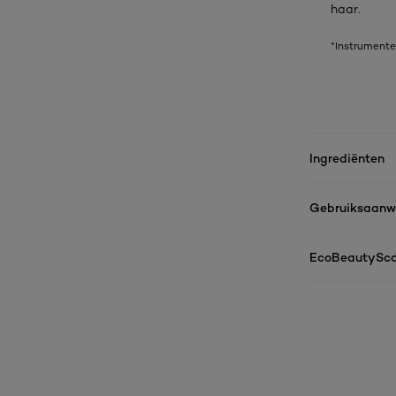
haar.
*Instrumente
Ingrediënten
Gebruiksaanwi
EcoBeautySco