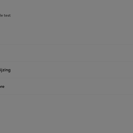
le test
jzing
re