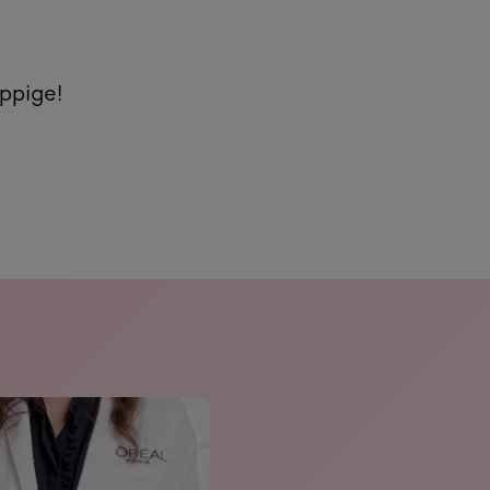
Na
ppige!