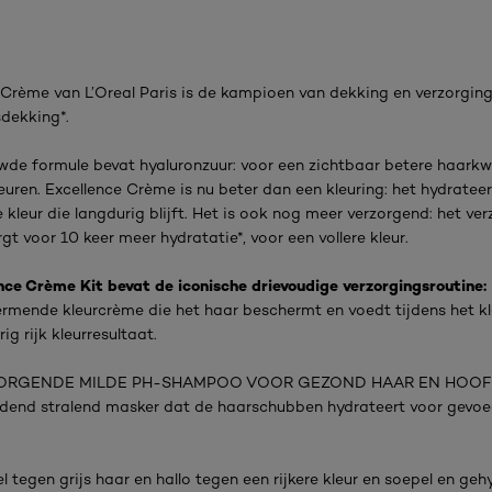
 Crème van L’Oreal Paris is de kampioen van dekking en verzorging
dekking*.
wde formule bevat hyaluronzuur: voor een zichtbaar betere haarkw
euren. Excellence Crème is nu beter dan een kleuring: het hydratee
 kleur die langdurig blijft. Het is ook nog meer verzorgend: het ver
gt voor 10 keer meer hydratatie*, voor een vollere kleur.
nce Crème Kit bevat de iconische drievoudige verzorgingsroutine:
rmende kleurcrème die het haar beschermt en voedt tijdens het kl
ig rijk kleurresultaat.
ORGENDE MILDE PH-SHAMPOO VOOR GEZOND HAAR EN HOOF
dend stralend masker dat de haarschubben hydrateert voor gevoe
 tegen grijs haar en hallo tegen een rijkere kleur en soepel en ge