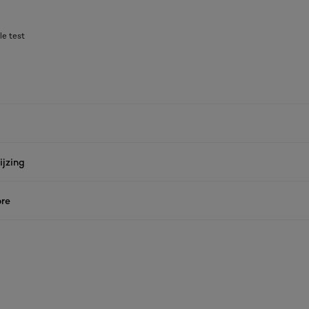
le test
jzing
re