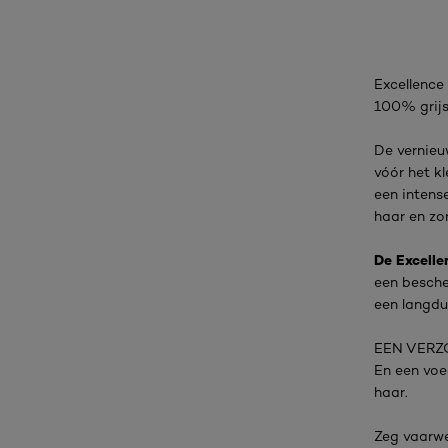
Excellence
100% grijs
De vernieu
vóór het kl
een intense
haar en zor
De Excelle
een besche
een langdur
EEN VERZ
En een voe
haar.
Zeg vaarwel