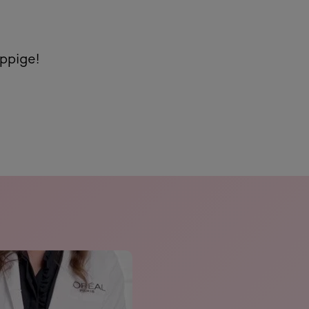
Na
ppige!