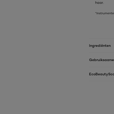
haar.
*Instrumente
Ingrediënten
Gebruiksaanwi
EcoBeautySco