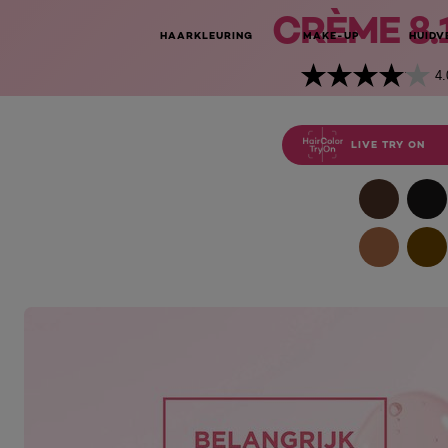
CRÈME 8.
HAARKLEURING
MAKE-UP
HUIDV
4.
LIVE TRY ON