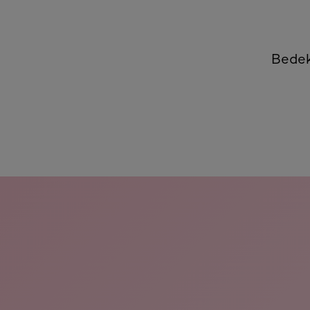
Voor
Bedek
skip slider