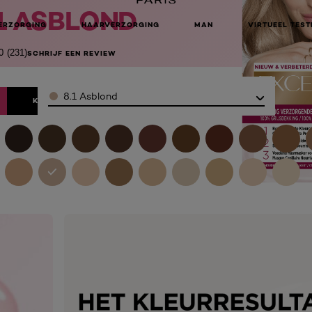
1 ASBLOND
ERZORGING
HAARVERZORGING
MAN
VIRTUEEL TEST
0
(231)
SCHRIJF EEN REVIEW
Color
8.1 Asblond
KOOP ONLINE BIJ