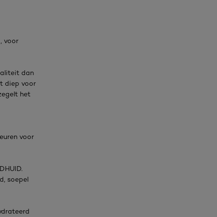
, voor
aliteit dan
rt diep voor
zegelt het
euren voor
DHUID.
d, soepel
hydrateerd