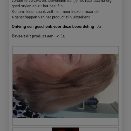
zonder te verzwaren. Bovendien kun je het haar daarna erg
l
goed stylen en zit het heel fijn.
o
Kortom: kleur zou ik zelf niet meer kiezen, maar de
o
eigenschappen van het product zijn uitstekend.
g
v
Ontving een geschenk voor deze beoordeling
Ja
e
Beveelt dit product aan
✔
Ja
n
s
t
e
r
.
N
F