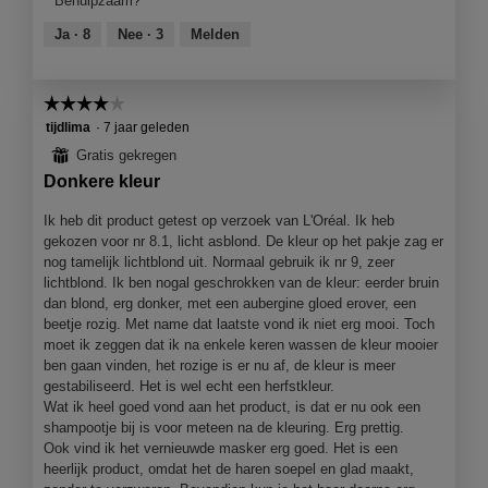
Behulpzaam?
i
e
o
e
1
m
j
n
o
a
van
Ja ·
8
Nee ·
3
Melden
o
n
s
r
c
5
d
t
g
t
a
e
e
i
a
☆☆☆☆☆
☆☆☆☆☆
r
b
e
l
.
4
tijdlima
·
7 jaar geleden
r
o
d
van
u
p
⊞
Gratis gekregen
i
5
i
e
a
Donkere kleur
sterren.
k
n
l
p
j
Ik heb dit product getest op verzoek van L'Oréal. Ik heb
o
r
e
gekozen voor nr 8.1, licht asblond. De kleur op het pakje zag er
o
o
e
nog tamelijk lichtblond uit. Normaal gebruik ik nr 9, zeer
g
d
e
lichtblond. Ik ben nogal geschrokken van de kleur: eerder bruin
v
u
n
dan blond, erg donker, met een aubergine gloed erover, een
e
c
m
beetje rozig. Met name dat laatste vond ik niet erg mooi. Toch
n
t
o
moet ik zeggen dat ik na enkele keren wassen de kleur mooier
s
d
ben gaan vinden, het rozige is er nu af, de kleur is meer
t
a
gestabiliseerd. Het is wel echt een herfstkleur.
e
a
Wat ik heel goed vond aan het product, is dat er nu ook een
r
l
shampootje bij is voor meteen na de kleuring. Erg prettig.
.
d
Ook vind ik het vernieuwde masker erg goed. Het is een
i
heerlijk product, omdat het de haren soepel en glad maakt,
a