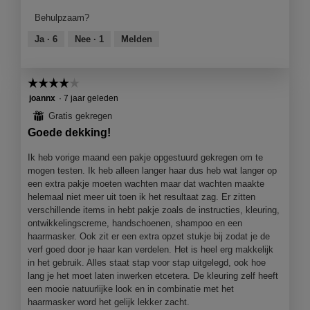
v
e
product,
m
Behulpzaam?
e
a
4
o
n
c
van
Ja ·
6
Nee ·
1
Melden
d
t
5
a
i
a
e
l
☆☆☆☆☆
☆☆☆☆☆
o
d
4
joannx
·
7 jaar geleden
p
i
van
e
⊞
Gratis gekregen
a
5
n
l
Goede dekking!
sterren.
j
o
e
Ik heb vorige maand een pakje opgestuurd gekregen om te
o
e
mogen testen. Ik heb alleen langer haar dus heb wat langer op
g
e
een extra pakje moeten wachten maar dat wachten maakte
v
n
helemaal niet meer uit toen ik het resultaat zag. Er zitten
e
m
verschillende items in hebt pakje zoals de instructies, kleuring,
n
o
ontwikkelingscreme, handschoenen, shampoo en een
s
d
haarmasker. Ook zit er een extra opzet stukje bij zodat je de
t
a
verf goed door je haar kan verdelen. Het is heel erg makkelijk
e
a
in het gebruik. Alles staat stap voor stap uitgelegd, ook hoe
r
l
lang je het moet laten inwerken etcetera. De kleuring zelf heeft
.
d
een mooie natuurlijke look en in combinatie met het
i
haarmasker word het gelijk lekker zacht.