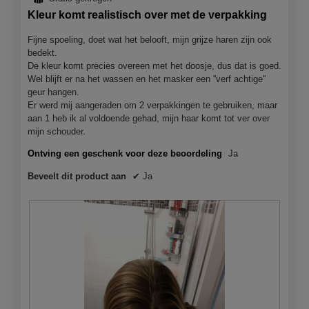
klikt,
s
5
r
wordt
i
n
Kleur komt realistisch over met de verpakking
de
sterren.
c
a
J
j
onderst
l
e
inhoud
h
Fijne spoeling, doet wat het belooft, mijn grijze haren zijn ook
a
bijgewer
o
e
bedekt.
r
c
o
e
De kleur komt precies overeen met het doosje, dus dat is goed.
e
k
g
n
Wel blijft er na het wassen en het masker een ''verf achtige''
v
v
m
s
geur hangen.
e
o
Er werd mij aangeraden om 2 verpakkingen te gebruiken, maar
e
i
n
d
aan 1 heb ik al voldoende gehad, mijn haar komt tot ver over
n
e
s
a
mijn schouder.
7
.
t
a
Ontving een geschenk voor deze beoordeling
Ja
j
e
l
G
r
d
a
e
Beveelt dit product aan
✔
Ja
.
i
a
s
a
r
c
l
g
o
h
o
e
r
g
l
e
v
e
v
e
n
d
e
s
e
n