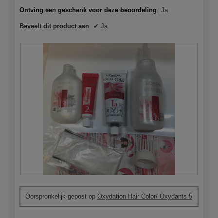
a
l
Ontving een geschenk voor deze beoordeling
Ja
o
Beveelt dit product aan
✔
Ja
o
g
v
e
n
s
t
e
r
.
A
F
l
o
Oorspronkelijk gepost op
Oxydation Hair Color/ Oxydants 5
l
t
e
o
s
M