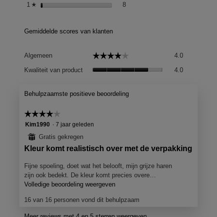
8 reviews met 1 ster.
Selecteer om op reviews met 1 st
1
sterren
8
☆
Gemiddelde scores van klanten
Algemeen,
☆☆☆☆☆
☆☆☆☆☆
Algemeen
4.0
gemiddelde
Kwaliteit
scorewaard
Kwaliteit van product
4.0
van
is
product,
4
gemiddelde
Behulpzaamste positieve beoordeling
van
scorewaard
5.
is
☆☆☆☆☆
☆☆☆☆☆
4
4
Kim1990
·
7 jaar geleden
van
van
⊞
Gratis gekregen
5.
5
B
Kleur komt realistisch over met de verpakking
sterren.
e
Fijne spoeling, doet wat het belooft, mijn grijze haren
o
zijn ook bedekt. De kleur komt precies overe…
o
Volledige beoordeling weergeven
M
e
r
16 van 16 personen vond dit behulpzaam
t
d
d
Meer reviews met 4 en 5 sterren weergeven