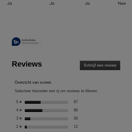
Ja
Ja
Ja
Nee
Reviews
Schrijf een review
.
Met
deze
actie
Overzicht van scores
opent
Selecteer hieronder een rij om reviews te filteren.
u
een
87 reviews met 5 sterren.
Selecteer om reviews te filteren
5
sterren
87
☆
modaal
96 reviews met 4 sterren.
Selecteer om reviews te filteren
4
sterren
96
dialoogv
☆
30 reviews met 3 sterren.
Selecteer om reviews te filteren
3
sterren
30
☆
12 reviews met 2 sterren.
Selecteer om reviews te filteren
2
sterren
12
☆