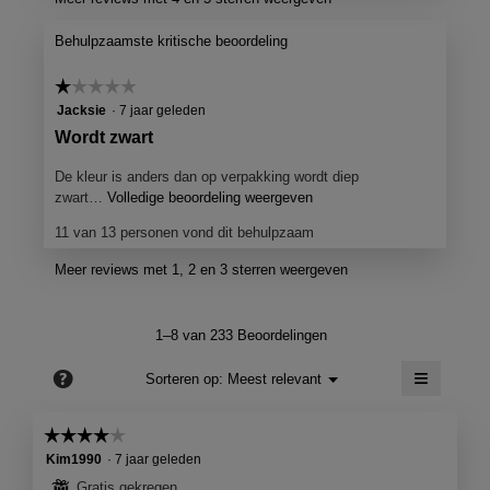
e
e
l
z
Behulpzaamste kritische beoordeling
e
i
a
n
☆☆☆☆☆
☆☆☆☆☆
c
g
1
Jacksie
·
7 jaar geleden
t
van
d
i
B
Wordt zwart
5
e
o
e
sterren.
o
De kleur is anders dan op verpakking wordt diep
o
o
p
zwart…
Volledige beoordeling weergeven
M
r
o
e
e
11 van 13 personen vond dit behulpzaam
K
n
t
r
j
d
i
d
Meer reviews met 1, 2 en 3 sterren weergeven
e
e
m
e
e
z
1
l
e
e
1–8 van 233 Beoordelingen
n
9
a
i
m
c
9
≡
n
?
Menu
Sorteren op:
Meest relevant
o
▼
t
0
g
Als
d
i
je
.
d
a
e
op
☆☆☆☆☆
☆☆☆☆☆
de
a
o
G
o
4
volgend
Kim1990
·
7 jaar geleden
l
p
e
knop
o
van
d
⊞
Gratis gekregen
e