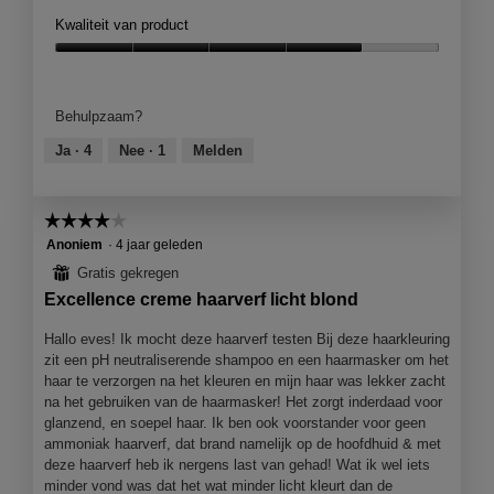
p
e
Kwaliteit van product
u
t
l
d
Kwaliteit
l
e
van
e
z
product,
Behulpzaam?
t
e
4
j
a
van
Ja ·
4
Nee ·
1
Melden
e
c
5
s
t
i
☆☆☆☆☆
☆☆☆☆☆
e
4
Anoniem
·
4 jaar geleden
o
van
p
⊞
Gratis gekregen
5
e
Excellence creme haarverf licht blond
sterren.
n
j
Hallo eves! Ik mocht deze haarverf testen Bij deze haarkleuring
e
zit een pH neutraliserende shampoo en een haarmasker om het
e
haar te verzorgen na het kleuren en mijn haar was lekker zacht
e
na het gebruiken van de haarmasker! Het zorgt inderdaad voor
n
glanzend, en soepel haar. Ik ben ook voorstander voor geen
m
ammoniak haarverf, dat brand namelijk op de hoofdhuid & met
o
deze haarverf heb ik nergens last van gehad! Wat ik wel iets
d
minder vond was dat het wat minder licht kleurt dan de