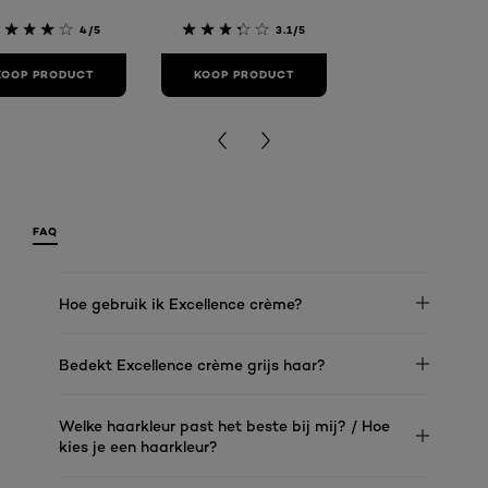
4.
4/5
3.1/5
KOOP PRODUC
KOOP PRODUCT
KOOP PRODUCT
FAQ
Hoe gebruik ik Excellence crème?
Bedekt Excellence crème grijs haar?
Welke haarkleur past het beste bij mij? / Hoe
kies je een haarkleur?