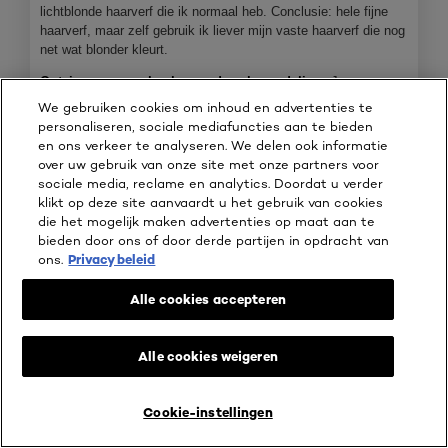
a
lichtblonde haarverf die ik normaal heb. Conclusie: hele fijne
a
haarverf, maar zelf gebruik ik liever mijn vaste haarverf die nog
l
net wat blonder kleurt.
d
i
Ontving een geschenk voor deze beoordeling
Ja
a
We gebruiken cookies om inhoud en advertenties te
l
personaliseren, sociale mediafuncties aan te bieden
o
en ons verkeer te analyseren. We delen ook informatie
o
over uw gebruik van onze site met onze partners voor
g
sociale media, reclame en analytics. Doordat u verder
v
klikt op deze site aanvaardt u het gebruik van cookies
e
die het mogelijk maken advertenties op maat aan te
n
bieden door ons of door derde partijen in opdracht van
s
ons.
Privacy beleid
t
e
Alle cookies accepteren
r
.
Alle cookies weigeren
B
F
Cookie-instellingen
e
o
LIVE TRY ON
KOOP ONLINE BIJ
Oorspronkelijk gepost op WeAreEves
o
t