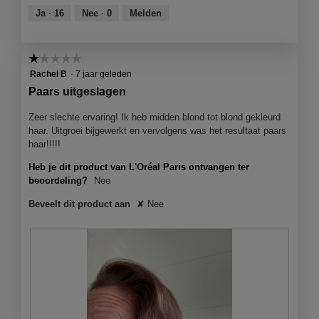
o
s
c
van
Ja ·
16
Nee ·
0
Melden
d
t
t
5
a
e
i
a
r
e
l
☆☆☆☆☆
☆☆☆☆☆
.
o
d
1
Rachel B
·
7 jaar geleden
p
i
van
e
Paars uitgeslagen
a
5
n
l
sterren.
j
Zeer slechte ervaring! Ik heb midden blond tot blond gekleurd
o
e
haar. Uitgroei bijgewerkt en vervolgens was het resultaat paars
o
e
haar!!!!!
g
e
v
Heb je dit product van L'Oréal Paris ontvangen ter
n
e
beoordeling?
Nee
m
n
o
s
Beveelt dit product aan
✘
Nee
d
t
a
e
a
r
l
.
d
i
a
l