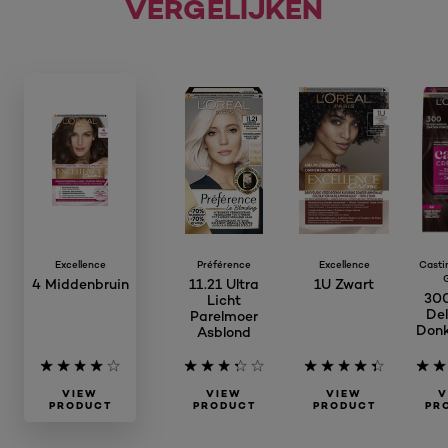
VERGELIJKEN
Excellence
Préférence
Excellence
Casti
4 Middenbruin
11.21 Ultra
1U Zwart
300
Licht
Del
Parelmoer
Donk
Asblond
VIEW
VIEW
VIEW
V
PRODUCT
PRODUCT
PRODUCT
PR