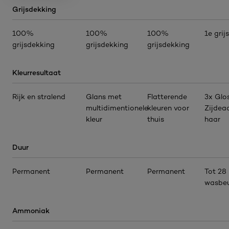
Grijsdekking
100%
100%
100%
1e grij
grijsdekking
grijsdekking
grijsdekking
Kleurresultaat
Rijk en stralend
Glans met
Flatterende
3x Glos
multidimentionele
kleuren voor
Zijdea
kleur
thuis
haar
Duur
Permanent
Permanent
Permanent
Tot 28
wasbeu
Ammoniak