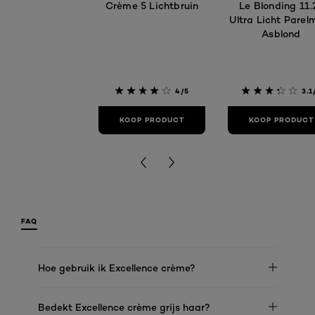
Crème 5 Lichtbruin
Le Blonding 11.
Ultra Licht Parel
Asblond
4/5
3.1
KOOP PRODUCT
KOOP PRODUCT
FAQ
Hoe gebruik ik Excellence crème?
Bedekt Excellence crème grijs haar?