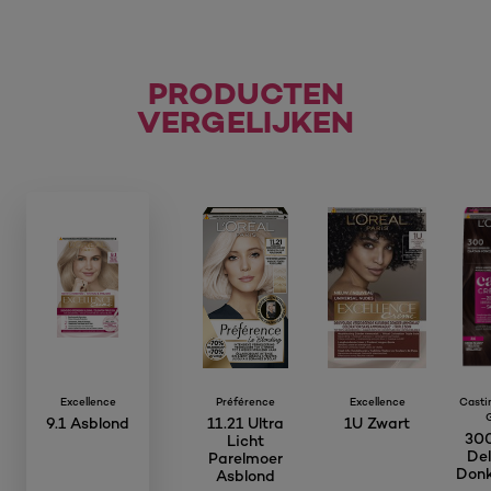
PRODUCTEN
VERGELIJKEN
Excellence
Préférence
Excellence
Casti
9.1 Asblond
11.21 Ultra
1U Zwart
300
Licht
Del
Parelmoer
Donk
Asblond