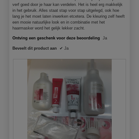
a
verf goed door je haar kan verdelen. Het is heel erg makkelijk
e
a
in het gebruik. Alles staat stap voor stap uitgelegd, ook hoe
r
l
lang je het moet laten inwerken etcetera. De kleuring zelf heeft
.
d
een mooie natuurlijke look en in combinatie met het
i
haarmasker word het gelijk lekker zacht.
a
l
Ontving een geschenk voor deze beoordeling
Ja
o
Beveelt dit product aan
✔
Ja
o
g
v
e
n
s
t
e
r
.