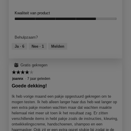
n
e
e
j
t
t
Kwaliteit van product
e
v
d
e
e
e
Kwaliteit
e
r
z
van
n
v
e
product,
m
Behulpzaam?
e
a
4
o
n
c
van
Ja ·
6
Nee ·
1
Melden
d
t
5
a
i
a
e
l
⊞
Gratis gekregen
o
d
☆☆☆☆☆
☆☆☆☆☆
p
i
e
4
joannx
·
7 jaar geleden
a
n
van
l
Goede dekking!
j
5
o
e
sterren.
Ik heb vorige maand een pakje opgestuurd gekregen om te
o
e
mogen testen. Ik heb alleen langer haar dus heb wat langer op
g
e
een extra pakje moeten wachten maar dat wachten maakte
v
n
helemaal niet meer uit toen ik het resultaat zag. Er zitten
e
m
verschillende items in hebt pakje zoals de instructies, kleuring,
n
o
ontwikkelingscreme, handschoenen, shampoo en een
s
d
haarmasker. Ook zit er een extra opzet stukje bij zodat je de
t