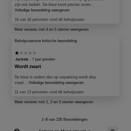
o
zijn ook bedekt. De kleur komt precies overe…
o
Volledige beoordeling weergeven
M
e
r
16 van 16 personen vond dit behulpzaam
t
d
d
Meer reviews met 4 en 5 sterren weergeven
e
e
l
z
Behulpzaamste kritische beoordeling
e
i
a
n
☆☆☆☆☆
☆☆☆☆☆
c
g
1
Jacksie
·
7 jaar geleden
t
van
d
i
B
Wordt zwart
5
e
o
e
sterren.
o
De kleur is anders dan op verpakking wordt diep
o
o
p
zwart…
Volledige beoordeling weergeven
M
r
o
e
e
11 van 13 personen vond dit behulpzaam
K
n
t
r
j
d
i
d
Meer reviews met 1, 2 en 3 sterren weergeven
e
e
m
e
e
z
1
l
e
e
1–8 van 230 Beoordelingen
n
9
a
i
m
c
9
≡
n
?
Menu