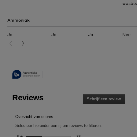
wasbeu
Ammoniak
Ja
Ja
Ja
Nee
PREVIOUS CARD
NEXT CARD
Reviews
Schrijf een review
.
Met
deze
actie
Overzicht van scores
opent
Selecteer hieronder een rij om reviews te filteren.
u
een
85 reviews met 5 sterren.
Selecteer om reviews te filteren
5
sterren
85
☆