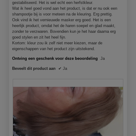
a
gestabiliseerd. Het is wel echt een herfstkleur.
e
a
Wat ik heel goed vond aan het product, is dat er nu ook een
r
l
shampootje bij is voor meteen na de kleuring. Erg prettig.
.
d
Ook vind ik het vernieuwde masker erg goed. Het is een
i
heerlijk product, omdat het de haren soepel en glad maakt,
a
zonder te verzwaren. Bovendien kun je het haar daarna erg
l
goed stylen en zit het heel fijn.
o
Kortom: kleur zou ik zelf niet meer kiezen, maar de
o
eigenschappen van het product zijn uitstekend.
g
v
Ontving een geschenk voor deze beoordeling
Ja
e
Beveelt dit product aan
✔
Ja
n
s
t
e
r
.