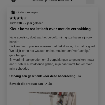
Sorteren op:
Meest relevant
o
▼
t
0
g
Als
d
i
je
.
d
a
e
op
⊞
Gratis gekregen
de
a
o
G
o
volgend
☆☆☆☆☆
☆☆☆☆☆
l
p
e
knop
o
4
d
Kim1990
·
7 jaar geleden
e
klikt,
s
r
wordt
van
i
n
Kleur komt realistisch over met de verpakking
de
c
5
a
J
j
onderst
sterren.
l
e
inhoud
h
Fijne spoeling, doet wat het belooft, mijn grijze haren zijn ook
a
bijgewer
o
e
bedekt.
r
c
o
e
De kleur komt precies overeen met het doosje, dus dat is goed.
e
k
g
n
Wel blijft er na het wassen en het masker een ''verf achtige''
v
v
m
s
geur hangen.
e
o
Er werd mij aangeraden om 2 verpakkingen te gebruiken, maar
e
i
n
d
aan 1 heb ik al voldoende gehad, mijn haar komt tot ver over
n
e
s
a
mijn schouder.
7
.
t
a
Ontving een geschenk voor deze beoordeling
Ja
j
e
l
G
r
d
a
e
Beveelt dit product aan
✔
Ja
.
i
a
s
a
r
c
l
g
o
h
o