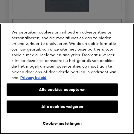
B
F
e
o
Oorspronkelijk gepost op WeAreEves
o
t
We gebruiken cookies om inhoud en advertenties te
o
o
personaliseren, sociale mediafuncties aan te bieden
r
M
Oorspronkelijk gepost op
Permanente Haarverf 9 Zeer
en ons verkeer te analyseren. We delen ook informatie
d
e
Lichtblond
over uw gebruik van onze site met onze partners voor
e
t
sociale media, reclame en analytics. Doordat u verder
l
d
klikt op deze site aanvaardt u het gebruik van cookies
i
e
die het mogelijk maken advertenties op maat aan te
n
z
⊞
Gratis gekregen
bieden door ons of door derde partijen in opdracht van
g
e
ons.
Privacy beleid
f
a
☆☆☆☆☆
☆☆☆☆☆
o
c
5
Anoniem
·
4 jaar geleden
t
t
Alle cookies accepteren
van
Haarverf
o
i
5
1
e
sterren.
Hi ik mocht van We Are Eves dit product testen! Grote
.
o
Alle cookies weigeren
verpakking wat luxe uitstraalt. De handschoenen waren voor
p
mij hartstikke fijn. Zaten strak om de vingers, waardoor ze niet
e
verschoven. Maar als je vollere handen hebt kan je je vingers
n
Cookie-instellingen
denk ik minder makkelijk bewegen. De geur was aangenaam en
j
niet zo sterk chemisch. De verdeelkam is echt geweldig. Super