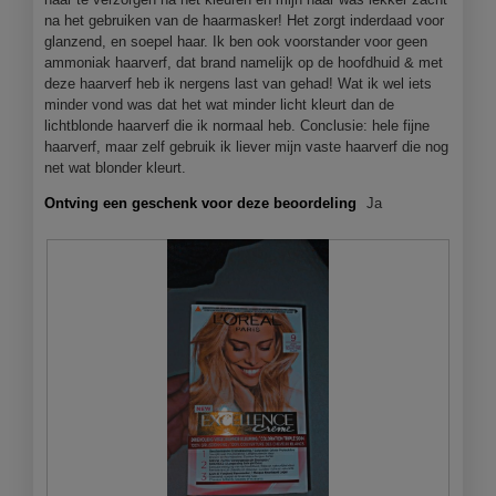
e
na het gebruiken van de haarmasker! Het zorgt inderdaad voor
n
glanzend, en soepel haar. Ik ben ook voorstander voor geen
m
ammoniak haarverf, dat brand namelijk op de hoofdhuid & met
o
deze haarverf heb ik nergens last van gehad! Wat ik wel iets
d
minder vond was dat het wat minder licht kleurt dan de
a
lichtblonde haarverf die ik normaal heb. Conclusie: hele fijne
a
haarverf, maar zelf gebruik ik liever mijn vaste haarverf die nog
l
net wat blonder kleurt.
d
i
Ontving een geschenk voor deze beoordeling
Ja
a
l
o
o
g
v
e
n
s
t
e
r
.