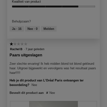
t
Kwaliteit van product
e
o
d
e
g
e
Kwaliteit
e
v
z
van
n
e
e
product,
m
Behulpzaam?
n
a
4
o
s
c
van
Ja ·
16
Nee ·
0
Melden
d
t
t
5
a
e
i
a
r
e
l
☆☆☆☆☆
☆☆☆☆☆
.
o
d
1
Rachel B
·
7 jaar geleden
p
i
van
e
Paars uitgeslagen
a
5
n
l
sterren.
j
Zeer slechte ervaring! Ik heb midden blond tot blond gekleurd
o
e
haar. Uitgroei bijgewerkt en vervolgens was het resultaat paars
o
e
haar!!!!!
g
e
v
Heb je dit product van L'Oréal Paris ontvangen ter
n
e
beoordeling?
Nee
m
n
o
s
Beveelt dit product aan
✘
Nee
d
t
a
e
a
r