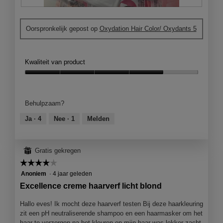
A
F
l
o
Oorspronkelijk gepost op
Oxydation Hair Color/ Oxydants 5
l
t
e
o
s
M
p
e
Kwaliteit van product
u
t
l
d
Kwaliteit
l
e
van
e
z
product,
Behulpzaam?
t
e
4
j
a
van
Ja ·
4
Nee ·
1
Melden
e
c
5
s
t
i
⊞
Gratis gekregen
e
☆☆☆☆☆
☆☆☆☆☆
o
p
4
Anoniem
·
4 jaar geleden
e
van
Excellence creme haarverf licht blond
n
5
j
sterren.
Hallo eves! Ik mocht deze haarverf testen Bij deze haarkleuring
e
zit een pH neutraliserende shampoo en een haarmasker om het
e
haar te verzorgen na het kleuren en mijn haar was lekker zacht