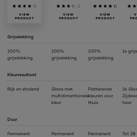
VIEW
VIEW
VIEW
V
PRODUCT
PRODUCT
PRODUCT
PR
Grijsdekking
100%
100%
100%
1e grij
grijsdekking
grijsdekking
grijsdekking
Kleurresultaat
Rijk en stralend
Glans met
Flatterende
3x Glos
multidimentionele
kleuren voor
Zijdea
kleur
thuis
haar
Duur
Permanent
Permanent
Permanent
Tot 28