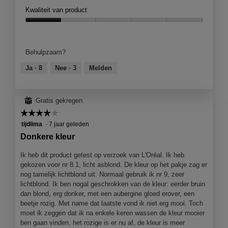
n
o
l
l
e
Kwaliteit van product
j
e
o
e
t
e
s
o
u
d
Kwaliteit
e
t
g
r
e
van
e
z
v
v
z
product,
n
Behulpzaam?
i
e
o
e
1
m
j
n
o
a
van
Ja ·
8
Nee ·
3
Melden
o
n
s
r
c
5
d
t
g
t
a
e
e
i
a
⊞
Gratis gekregen
r
b
e
l
.
☆☆☆☆☆
☆☆☆☆☆
r
o
d
u
p
4
tijdlima
·
7 jaar geleden
i
i
e
van
a
Donkere kleur
k
n
5
l
p
j
sterren.
Ik heb dit product getest op verzoek van L'Oréal. Ik heb
o
r
e
gekozen voor nr 8.1, licht asblond. De kleur op het pakje zag er
o
o
e
nog tamelijk lichtblond uit. Normaal gebruik ik nr 9, zeer
g
d
e
lichtblond. Ik ben nogal geschrokken van de kleur: eerder bruin
v
u
n
dan blond, erg donker, met een aubergine gloed erover, een
e
c
m
beetje rozig. Met name dat laatste vond ik niet erg mooi. Toch
n
t
o
moet ik zeggen dat ik na enkele keren wassen de kleur mooier
s
d
ben gaan vinden, het rozige is er nu af, de kleur is meer
t