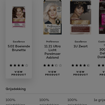
Excellence
Préférence
Excellence
Casti
5.02 Boeiende
11.21 Ultra
1U Zwart
300
Brunette
Licht
Del
Parelmoer
Donk
Asblond
VIEW
VIEW
VIEW
V
PRODUCT
PRODUCT
PRODUCT
PR
Grijsdekking
100%
100%
100%
1e grij
grijsdekking
grijsdekking
grijsdekking