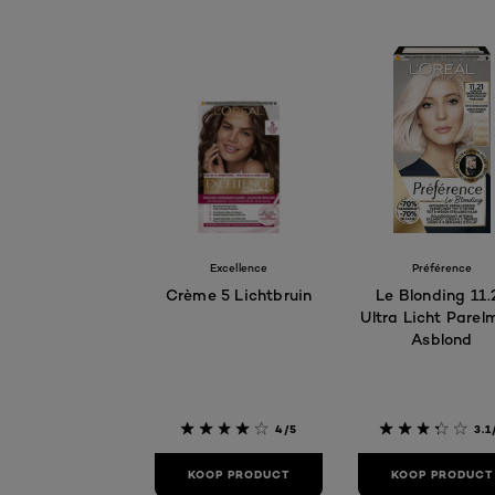
Excellence
Préférence
Crème 5 Lichtbruin
Le Blonding 11.
Ultra Licht Parel
Asblond
4/5
3.1
KOOP PRODUCT
KOOP PRODUCT