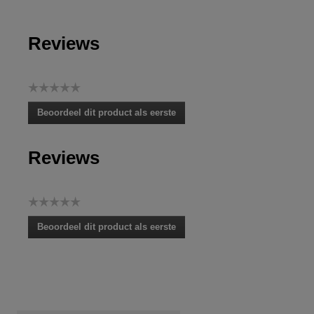
Reviews
☆☆☆☆☆
Geen
Beoordeel dit product als eerste
scorewaarde
.
Met
Reviews
deze
actie
opent
u
☆☆☆☆☆
een
Geen
modaal
Beoordeel dit product als eerste
scorewaarde
dialoogvenster.
.
Met
deze
actie
opent
u