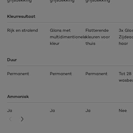
Kleurresultaat
Rijk en stralend
Glans met
Flatterende
3x Glos
multidimentionele
kleuren voor
Zijdea
kleur
thuis
haar
Duur
Permanent
Permanent
Permanent
Tot 28
wasbeu
Ammoniak
Ja
Ja
Ja
Nee
PREVIOUS CARD
NEXT CARD