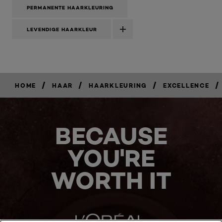
een
PERMANENTE HAARKLEURING
modaal
dialoogvenster.
LEVENDIGE HAARKLEUR
/
/
/
/
HOME
HAAR
HAARKLEURING
EXCELLENCE
BECAUSE
YOU'RE
WORTH IT