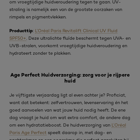
om vroegtijdige huidveroudering tegen te gaan. UV-
straling is namelijk een van de grootste oorzaken van
rimpels en pigmentvlekken.
Producttip
:
L’Oréal Paris Revitalift Clinical UV Fluid
SPF50+
. Deze ultralichte fluïde beschermt tegen UVA- en
UVB-stralen, voorkomt vroegtijdige huidveroudering en
hydrateert zonder te plakken.
Age Perfect Huidverzorging: zorg voor je rijpere
huid
Je vijftigste verjaardag ligt al even achter je? Proficiat,
want dat betekent: zelfvertrouwen, levenservaring én het
goed aanvoelen van wat jouw huid nodig heeft. De ene
dag vraagt je huid om wat extra comfort, de andere dag
om een hydratatieboost. De huidverzorging van
L’Oréal
Paris Age Perfect
speelt daarop in, met dag- en