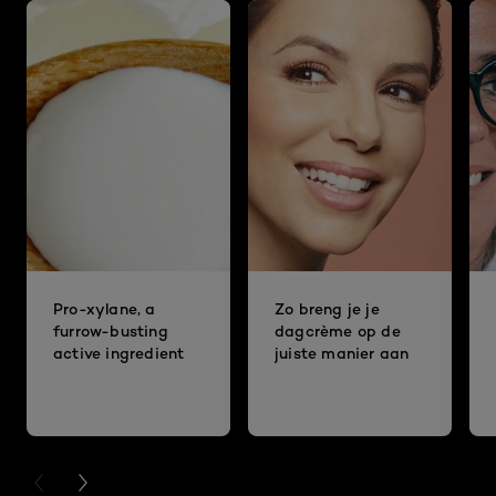
Pro-xylane, a
Zo breng je je
furrow-busting
dagcrème op de
active ingredient
juiste manier aan
PREVIOUS CARD
NEXT CARD