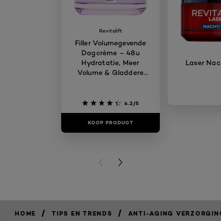
Revitalift
Filler Volumegevende
Dagcrème – 48u
Hydratatie, Meer
Laser Na
Volume & Gladdere
Huid
4.2/5
KOOP PRODUCT
KOOP PR
PREVIOUS CARD
NEXT CARD
/
/
HOME
TIPS EN TRENDS
ANTI-AGING VERZORGIN