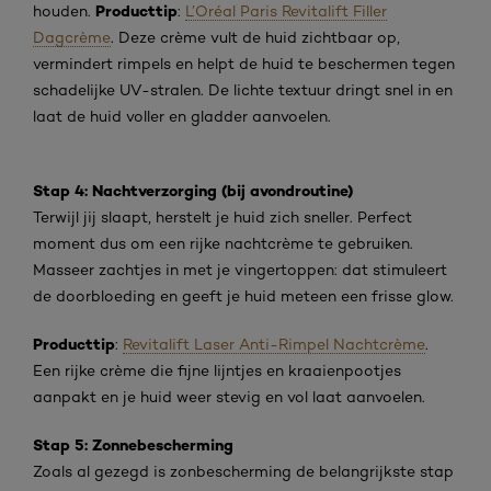
Producttip
houden.
:
L’Oréal Paris Revitalift Filler
Dagcrème
. Deze crème vult de huid zichtbaar op,
vermindert rimpels en helpt de huid te beschermen tegen
schadelijke UV-stralen. De lichte textuur dringt snel in en
laat de huid voller en gladder aanvoelen.
Stap 4: Nachtverzorging (bij avondroutine)
Terwijl jij slaapt, herstelt je huid zich sneller. Perfect
moment dus om een rijke nachtcrème te gebruiken.
Masseer zachtjes in met je vingertoppen: dat stimuleert
de doorbloeding en geeft je huid meteen een frisse glow.
Producttip
:
Revitalift Laser Anti-Rimpel Nachtcrème
.
Een rijke crème die fijne lijntjes en kraaienpootjes
aanpakt en je huid weer stevig en vol laat aanvoelen.
Stap 5: Zonnebescherming
Zoals al gezegd is zonbescherming de belangrijkste stap