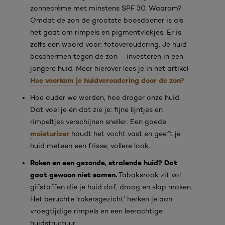
zonnecrème met minstens SPF 30. Waarom?
Omdat de zon de grootste boosdoener is als
het gaat om rimpels en pigmentvlekjes. Er is
zelfs een woord voor: fotoveroudering. Je huid
beschermen tegen de zon = investeren in een
jongere huid. Meer hierover lees je in het artikel
Hoe voorkom je huidveroudering door de zon?
Hoe ouder we worden, hoe droger onze huid.
Dat voel je én dat zie je: fijne lijntjes en
rimpeltjes verschijnen sneller. Een goede
moisturizer
houdt het vocht vast en geeft je
huid meteen een frisse, vollere look.
Roken en een gezonde, stralende huid? Dat
gaat gewoon niet samen.
Tabaksrook zit vol
gifstoffen die je huid dof, droog en slap maken.
Het beruchte ‘rokersgezicht’ herken je aan
vroegtijdige rimpels en een leerachtige
huidstructuur.