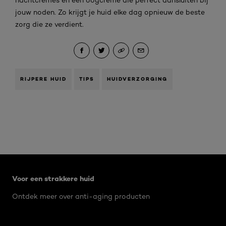
nachtcrèmes en een oogcrème die perfect aansluiten bij
jouw noden. Zo krijgt je huid elke dag opnieuw de beste
zorg die ze verdient.
RIJPERE HUID
TIPS
HUIDVERZORGING
Overslaan het dia: Artikel - Rimpels
Voor een strakkere huid
Ontdek meer over anti-aging producten