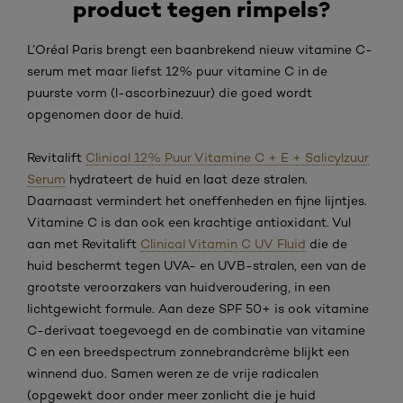
product tegen rimpels?
L’Oréal Paris brengt een baanbrekend nieuw vitamine C-
serum met maar liefst 12% puur vitamine C in de
puurste vorm (l-ascorbinezuur) die goed wordt
opgenomen door de huid.
Revitalift
Clinical 12% Puur Vitamine C + E + Salicylzuur
Serum
hydrateert de huid en laat deze stralen.
Daarnaast vermindert het oneffenheden en fijne lijntjes.
Vitamine C is dan ook een krachtige antioxidant. Vul
aan met Revitalift
Clinical Vitamin C UV Fluid
die de
huid beschermt tegen UVA- en UVB-stralen, een van de
grootste veroorzakers van huidveroudering, in een
lichtgewicht formule. Aan deze SPF 50+ is ook vitamine
C-derivaat toegevoegd en de combinatie van vitamine
C en een breedspectrum zonnebrandcrème blijkt een
winnend duo. Samen weren ze de vrije radicalen
(opgewekt door onder meer zonlicht die je huid