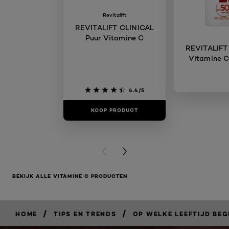
Revitalift
REVITALIFT CLINICAL
Puur Vitamine C
REVITALIFT
Vitamine C
4.4/5
KOOP PRODUCT
KOOP PR
PREVIOUS CARD
NEXT CARD
BEKIJK ALLE VITAMINE C PRODUCTEN
/
/
HOME
TIPS EN TRENDS
OP WELKE LEEFTIJD BEG