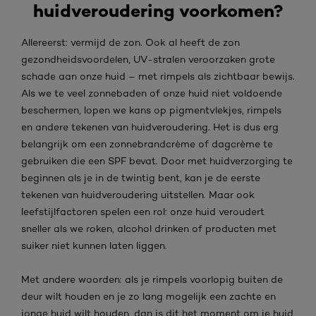
huidveroudering voorkomen?
Allereerst: vermijd de zon. Ook al heeft de zon
gezondheidsvoordelen, UV-stralen veroorzaken grote
schade aan onze huid – met rimpels als zichtbaar bewijs.
Als we te veel zonnebaden of onze huid niet voldoende
beschermen, lopen we kans op pigmentvlekjes, rimpels
en andere tekenen van huidveroudering. Het is dus erg
belangrijk om een zonnebrandcrème of dagcrème te
gebruiken die een SPF bevat. Door met huidverzorging te
beginnen als je in de twintig bent, kan je de eerste
tekenen van huidveroudering uitstellen. Maar ook
leefstijlfactoren spelen een rol: onze huid veroudert
sneller als we roken, alcohol drinken of producten met
suiker niet kunnen laten liggen.
Met andere woorden: als je rimpels voorlopig buiten de
deur wilt houden en je zo lang mogelijk een zachte en
jonge huid wilt houden, dan is dit het moment om je huid