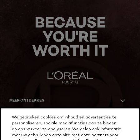
BECAUSE
YOU'RE
WORTH IT
MEER ONTDEKKEN
ADDRESS
We gebruiken cookies om inhoud en advertenties te
personaliseren, sociale mediafuncties aan te bieden
en ons verkeer te analyseren. We delen ook informatie
over uw gebruik van onze site met onze partners voor
Facebook
YouTube