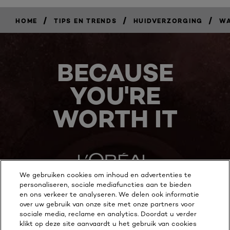
/
/
/
HOME
TIPS EN TRENDS
HUIDVERZORGING
WA
BECAUSE
YOU'RE
WORTH IT
We gebruiken cookies om inhoud en advertenties te
personaliseren, sociale mediafuncties aan te bieden
en ons verkeer te analyseren. We delen ook informatie
MEER ONTDEKKEN
over uw gebruik van onze site met onze partners voor
sociale media, reclame en analytics. Doordat u verder
ADDRESS
klikt op deze site aanvaardt u het gebruik van cookies