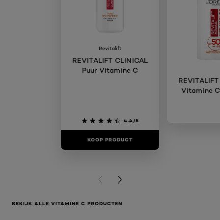
Revitalift
REVITALIFT CLINICAL
Puur Vitamine C
REVITALIFT
Vitamine C
4.4/5
KOOP PRODUCT
KOOP PR
PREVIOUS CARD
NEXT CARD
BEKIJK ALLE VITAMINE C PRODUCTEN