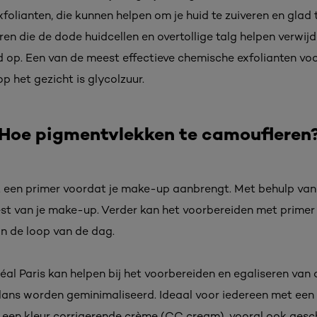
xfolianten, die kunnen helpen om je huid te zuiveren en gla
ren die de dode huidcellen en overtollige talg helpen verwij
d op. Een van de meest effectieve chemische exfolianten voo
 het gezicht is glycolzuur.
Hoe pigmentvlekken te camoufleren
 een primer voordat je make-up aanbrengt. Met behulp van d
rest van je make-up. Verder kan het voorbereiden met prime
in de loop van de dag.
éal Paris kan helpen bij het voorbereiden en egaliseren van
lans worden geminimaliseerd. Ideaal voor iedereen met een 
 een kleur corrigerende crème (CC cream), vooral ook gesc