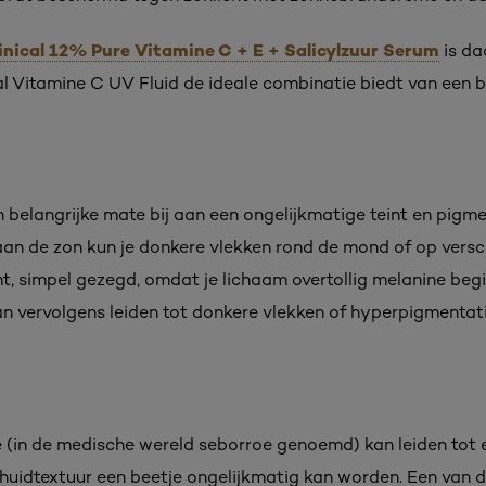
linical 12% Pure Vitamine C + E + Salicylzuur Serum
is da
nical Vitamine C UV Fluid de ideale combinatie biedt van ee
belangrijke mate bij aan een ongelijkmatige teint en pigme
aan de zon kun je donkere vlekken rond de mond of op versch
mt, simpel gezegd, omdat je lichaam overtollig melanine be
an vervolgens leiden tot donkere vlekken of hyperpigmentat
 (in de medische wereld seborroe genoemd) kan leiden tot 
huidtextuur een beetje ongelijkmatig kan worden. Een van 