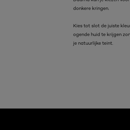
donkere kringen.
Kies tot slot de juiste kl
ogende huid te krijgen zo
je natuurlijke teint.
Overslaan het dia: Related Articles Vitamine C - pigme