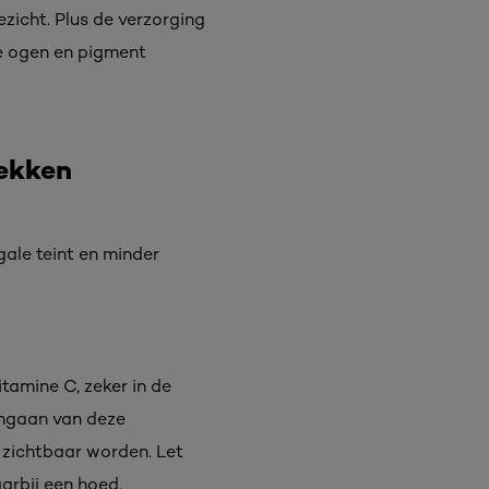
ezicht. Plus de verzorging
de ogen en pigment
ekken
gale teint en minder
amine C, zeker in de
gengaan van deze
 zichtbaar worden. Let
arbij een hoed.