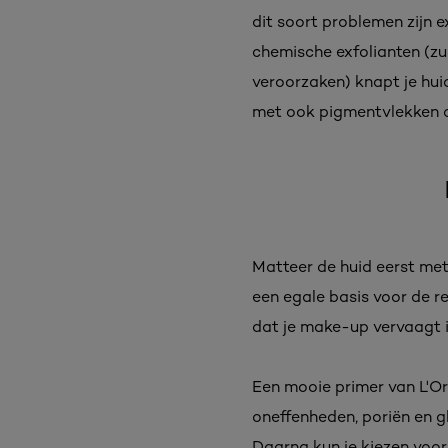
dit soort problemen zijn e
chemische exfolianten (zu
veroorzaken) knapt je hui
met ook pigmentvlekken op
Matteer de huid eerst met
een egale basis voor de 
dat je make-up vervaagt 
Een mooie primer van L'Or
oneffenheden, poriën en g
Daarna kun je kiezen voor