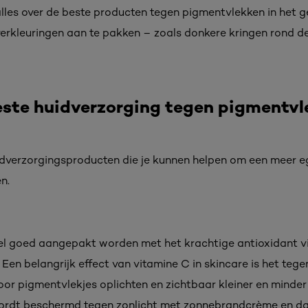
e alles over de beste producten tegen pigmentvlekken in het g
verkleuringen aan te pakken – zoals donkere kringen rond 
este huidverzorging tegen pigmentvl
huidverzorgingsproducten die je kunnen helpen om een meer e
en.
l goed aangepakt worden met het krachtige antioxidant vit
 Een belangrijk effect van vitamine C in skincare is het te
r pigmentvlekjes oplichten en zichtbaar kleiner en minder
wordt beschermd tegen zonlicht met zonnebrandcrème en da