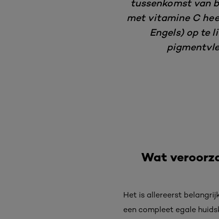
tussenkomst van bij
met vitamine C hee
Engels) op te l
pigmentvlek
Wat veroorza
Het is allereerst belangri
een compleet egale huidskl