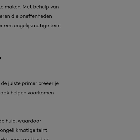
d te maken. Met behulp van
deren die oneffenheden
r een ongelijkmatige teint
?
e juiste primer creëer je
r ook helpen voorkomen
 de huid, waardoor
ongelijkmatige teint.
hikt voor roodheid en