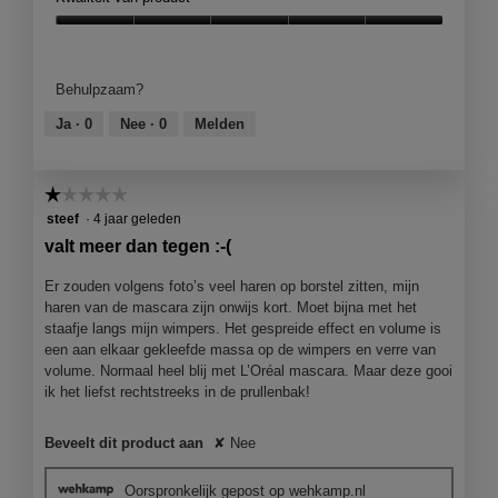
Kwaliteit
van
product,
Behulpzaam?
5
van
Ja ·
0
Nee ·
0
Melden
5
☆☆☆☆☆
☆☆☆☆☆
1
steef
·
4 jaar geleden
van
valt meer dan tegen :-(
5
sterren.
Er zouden volgens foto’s veel haren op borstel zitten, mijn
haren van de mascara zijn onwijs kort. Moet bijna met het
staafje langs mijn wimpers. Het gespreide effect en volume is
een aan elkaar gekleefde massa op de wimpers en verre van
volume. Normaal heel blij met L’Oréal mascara. Maar deze gooi
ik het liefst rechtstreeks in de prullenbak!
Beveelt dit product aan
✘
Nee
Oorspronkelijk gepost op wehkamp.nl