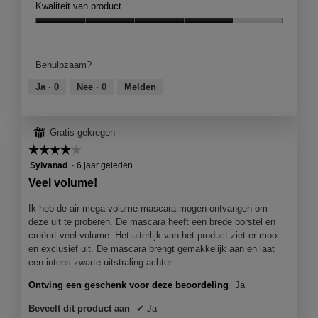
Kwaliteit van product
Kwaliteit
van
product,
Behulpzaam?
4
van
Ja ·
0
Nee ·
0
Melden
5
⊞
Gratis gekregen
☆☆☆☆☆
☆☆☆☆☆
4
Sylvanad
·
6 jaar geleden
van
Veel volume!
5
sterren.
Ik heb de air-mega-volume-mascara mogen ontvangen om
deze uit te proberen. De mascara heeft een brede borstel en
creëert veel volume. Het uiterlijk van het product ziet er mooi
en exclusief uit. De mascara brengt gemakkelijk aan en laat
een intens zwarte uitstraling achter.
Ontving een geschenk voor deze beoordeling
Ja
Beveelt dit product aan
✔
Ja