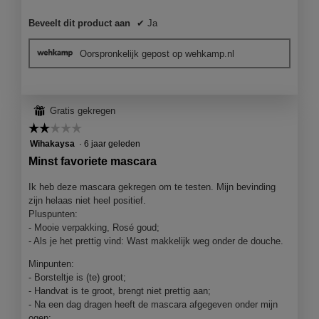
Beveelt dit product aan
✔
Ja
Oorspronkelijk gepost op wehkamp.nl
⊞
Gratis gekregen
☆☆☆☆☆
☆☆☆☆☆
2
Wihakaysa
·
6 jaar geleden
van
Minst favoriete mascara
5
sterren.
Ik heb deze mascara gekregen om te testen. Mijn bevinding
zijn helaas niet heel positief.
Pluspunten:
- Mooie verpakking, Rosé goud;
- Als je het prettig vind: Wast makkelijk weg onder de douche.
Minpunten:
- Borsteltje is (te) groot;
- Handvat is te groot, brengt niet prettig aan;
- Na een dag dragen heeft de mascara afgegeven onder mijn
ogen;