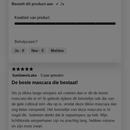
Beveelt dit product aan
✔
Ja
Kwaliteit van product
Kwaliteit
van
product,
Behulpzaam?
5
van
Ja ·
0
Nee ·
0
Melden
5
☆☆☆☆☆
☆☆☆☆☆
5
SunSweetLake
·
5 jaar geleden
van
De beste mascara die bestaat!
5
sterren.
Als je dikke lange wimpers wil creëren dan is dit de beste
mascara die er is! Ik gebruik tijdens dit borsteltje ook die van
de gele collosal erin -die op is- omdat deze dikke mascara dan
nog beter verspreidt. Het borsteltje van deze mascara is nl.
nogal dik. Iedereen denkt dat ik nepwimpers op heb. Mijn
lichtblonde wimperharen zijn nu prachtig lang, hebben volume
en zijn mooi zwart.