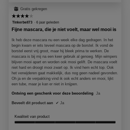
f
a
⊞
Gratis gekregen
o
c
t
t
☆☆☆☆☆
☆☆☆☆☆
o
i
4
Tinkerbell73
·
6 jaar geleden
1
e
van
Fijne mascara, die je niet voelt, maar wel mooi is
.
o
5
p
sterren.
Ik heb deze mascara nu een week elke dag gedragen. In het
e
begin kwam er iets teveel mascara op de borstel. Ik vond de
n
borstel eerst vrij groot, maar hij bleek prima te werken. De
j
mascara is bij mij na een keer gebruik al genoeg. Mijn wimpers
e
blijven mooi apart en worden ook mooi gelift. De mascara voelt
e
niet hard en droogt mooi zwart op. Ik vind hem echt top. Ook
e
het verwijderen gaat makkelijk, dus nog geen nadeel gevonden.
n
Oh ja en de verpakking vind ik ook echt anders en mooi, lijkt
m
een tube, maar je kan er niet in knijpen.
o
d
Ontving een geschenk voor deze beoordeling
Ja
a
a
Beveelt dit product aan
✔
Ja
l
d
Kwaliteit van product
i
a
Kwaliteit