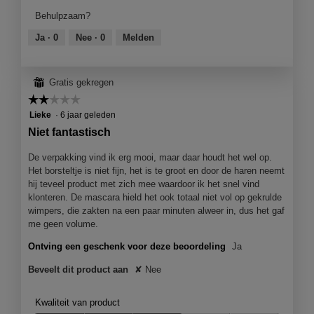
product,
Behulpzaam?
5
van
Ja ·
0
Nee ·
0
Melden
5
⊞
Gratis gekregen
☆☆☆☆☆
☆☆☆☆☆
2
Lieke
·
6 jaar geleden
van
Niet fantastisch
5
sterren.
De verpakking vind ik erg mooi, maar daar houdt het wel op.
Het borsteltje is niet fijn, het is te groot en door de haren neemt
hij teveel product met zich mee waardoor ik het snel vind
klonteren. De mascara hield het ook totaal niet vol op gekrulde
wimpers, die zakten na een paar minuten alweer in, dus het gaf
me geen volume.
Ontving een geschenk voor deze beoordeling
Ja
Beveelt dit product aan
✘
Nee
Kwaliteit van product