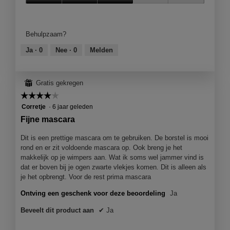
Kwaliteit
van
product,
Behulpzaam?
3
van
Ja ·
0
Nee ·
0
Melden
5
⊞
Gratis gekregen
☆☆☆☆☆
☆☆☆☆☆
4
Corretje
·
6 jaar geleden
van
Fijne mascara
5
sterren.
Dit is een prettige mascara om te gebruiken. De borstel is mooi
rond en er zit voldoende mascara op. Ook breng je het
makkelijk op je wimpers aan. Wat ik soms wel jammer vind is
dat er boven bij je ogen zwarte vlekjes komen. Dit is alleen als
je het opbrengt. Voor de rest prima mascara
Ontving een geschenk voor deze beoordeling
Ja
Beveelt dit product aan
✔
Ja