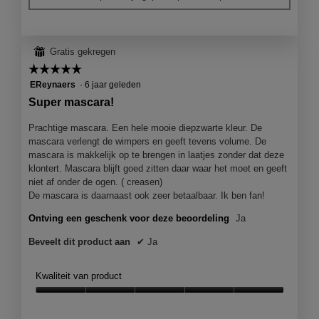
⊞
Gratis gekregen
☆☆☆☆☆
☆☆☆☆☆
5
EReynaers
·
6 jaar geleden
van
Super mascara!
5
sterren.
Prachtige mascara. Een hele mooie diepzwarte kleur. De
mascara verlengt de wimpers en geeft tevens volume. De
mascara is makkelijk op te brengen in laatjes zonder dat deze
klontert. Mascara blijft goed zitten daar waar het moet en geeft
niet af onder de ogen. ( creasen)
De mascara is daarnaast ook zeer betaalbaar. Ik ben fan!
Ontving een geschenk voor deze beoordeling
Ja
Beveelt dit product aan
✔
Ja
Kwaliteit van product
Kwaliteit
van