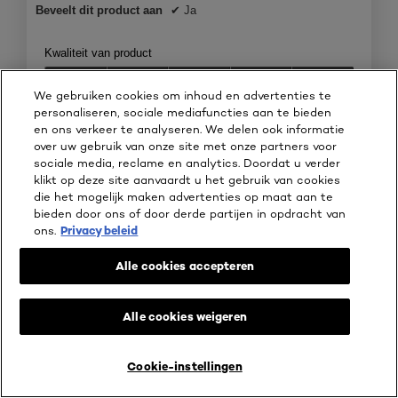
Beveelt dit product aan
✔
Ja
Kwaliteit van product
Kwaliteit
We gebruiken cookies om inhoud en advertenties te
van
personaliseren, sociale mediafuncties aan te bieden
product,
Behulpzaam?
en ons verkeer te analyseren. We delen ook informatie
5
over uw gebruik van onze site met onze partners voor
van
Ja ·
0
Nee ·
0
Melden
sociale media, reclame en analytics. Doordat u verder
5
klikt op deze site aanvaardt u het gebruik van cookies
die het mogelijk maken advertenties op maat aan te
⊞
Gratis gekregen
bieden door ons of door derde partijen in opdracht van
ons.
Privacy beleid
☆☆☆☆☆
☆☆☆☆☆
4
Mary18
·
6 jaar geleden
Alle cookies accepteren
van
Mooi diepzwart van kleur
5
sterren.
Ik heb deze mascara mogen testen en vond het een mooi
Alle cookies weigeren
diepzwarte kleur die je ogen direct laten stralen. Het borsteltje
is grof waardoor er wel een grote hoeveelheid aangebracht
wordt, maar door er daarna met een kammetje bij langs te
Cookie-instellingen
LIVE TRY ON
KOOP ONLINE BIJ
gaan, geeft het een stunning look.