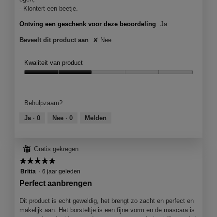
- Klontert een beetje.
Ontving een geschenk voor deze beoordeling
Ja
Beveelt dit product aan
✘
Nee
Kwaliteit van product
Kwaliteit
van
product,
Behulpzaam?
2
van
Ja ·
0
Nee ·
0
Melden
5
⊞
Gratis gekregen
☆☆☆☆☆
☆☆☆☆☆
5
Britta
·
6 jaar geleden
van
Perfect aanbrengen
5
sterren.
Dit product is echt geweldig, het brengt zo zacht en perfect en
makelijk aan. Het borsteltje is een fijne vorm en de mascara is