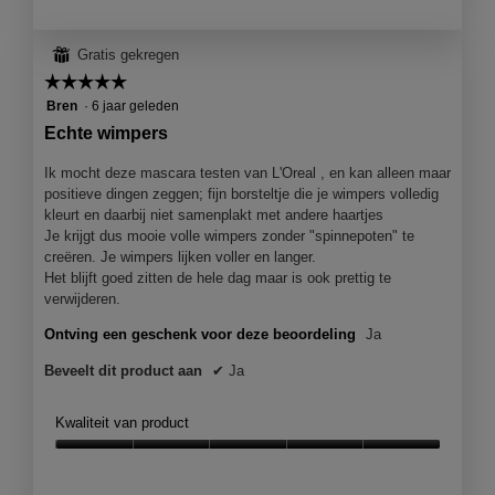
⊞
Gratis gekregen
☆☆☆☆☆
☆☆☆☆☆
5
Bren
·
6 jaar geleden
van
Echte wimpers
5
sterren.
Ik mocht deze mascara testen van L'Oreal , en kan alleen maar
positieve dingen zeggen; fijn borsteltje die je wimpers volledig
kleurt en daarbij niet samenplakt met andere haartjes
Je krijgt dus mooie volle wimpers zonder "spinnepoten" te
creëren. Je wimpers lijken voller en langer.
Het blijft goed zitten de hele dag maar is ook prettig te
verwijderen.
Ontving een geschenk voor deze beoordeling
Ja
Beveelt dit product aan
✔
Ja
Kwaliteit van product
Kwaliteit
van