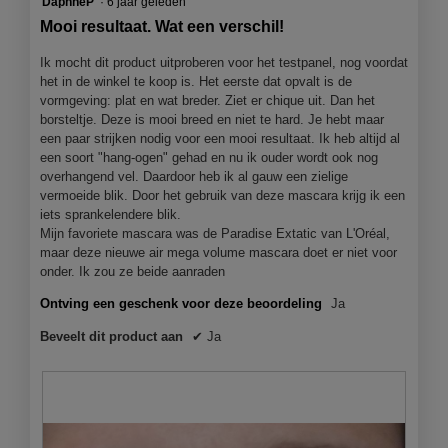
DaphneP
·
6 jaar geleden
klikt,
wordt
van
Mooi resultaat. Wat een verschil!
de
5
onderst
sterren.
inhoud
Ik mocht dit product uitproberen voor het testpanel, nog voordat
bijgewer
het in de winkel te koop is. Het eerste dat opvalt is de
vormgeving: plat en wat breder. Ziet er chique uit. Dan het
borsteltje. Deze is mooi breed en niet te hard. Je hebt maar
een paar strijken nodig voor een mooi resultaat. Ik heb altijd al
een soort "hang-ogen" gehad en nu ik ouder wordt ook nog
overhangend vel. Daardoor heb ik al gauw een zielige
vermoeide blik. Door het gebruik van deze mascara krijg ik een
iets sprankelendere blik.
Mijn favoriete mascara was de Paradise Extatic van L'Oréal,
maar deze nieuwe air mega volume mascara doet er niet voor
onder. Ik zou ze beide aanraden
Ontving een geschenk voor deze beoordeling
Ja
Beveelt dit product aan
✔
Ja