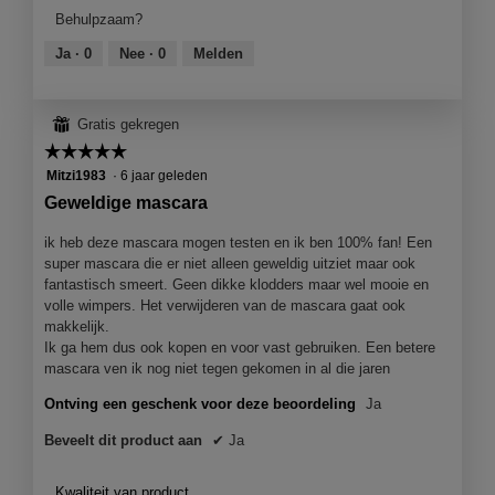
product,
Behulpzaam?
5
van
Ja ·
0
Nee ·
0
Melden
5
⊞
Gratis gekregen
☆☆☆☆☆
☆☆☆☆☆
5
Mitzi1983
·
6 jaar geleden
van
Geweldige mascara
5
sterren.
ik heb deze mascara mogen testen en ik ben 100% fan! Een
super mascara die er niet alleen geweldig uitziet maar ook
fantastisch smeert. Geen dikke klodders maar wel mooie en
volle wimpers. Het verwijderen van de mascara gaat ook
makkelijk.
Ik ga hem dus ook kopen en voor vast gebruiken. Een betere
mascara ven ik nog niet tegen gekomen in al die jaren
Ontving een geschenk voor deze beoordeling
Ja
Beveelt dit product aan
✔
Ja
Kwaliteit van product