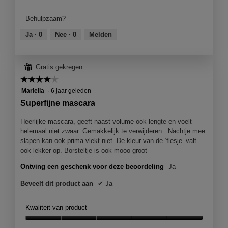
l
van
o
product,
Behulpzaam?
o
5
g
van
Ja ·
0
Nee ·
0
Melden
v
5
e
n
⊞
Gratis gekregen
s
t
☆☆☆☆☆
☆☆☆☆☆
e
4
Mariella
·
6 jaar geleden
r
van
Superfijne mascara
.
5
sterren.
Heerlijke mascara, geeft naast volume ook lengte en voelt
helemaal niet zwaar. Gemakkelijk te verwijderen . Nachtje mee
slapen kan ook prima vlekt niet. De kleur van de ‘flesje’ valt
ook lekker op. Borsteltje is ook mooo groot
Ontving een geschenk voor deze beoordeling
Ja
Beveelt dit product aan
✔
Ja
Kwaliteit van product
Kwaliteit