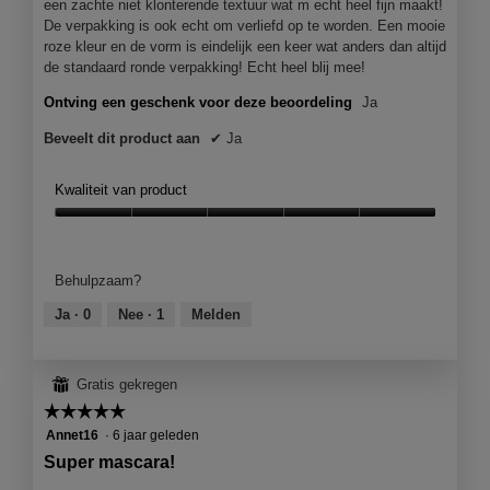
een zachte niet klonterende textuur wat m echt heel fijn maakt!
De verpakking is ook echt om verliefd op te worden. Een mooie
roze kleur en de vorm is eindelijk een keer wat anders dan altijd
de standaard ronde verpakking! Echt heel blij mee!
Ontving een geschenk voor deze beoordeling
Ja
Beveelt dit product aan
✔
Ja
Kwaliteit van product
Kwaliteit
van
product,
Behulpzaam?
5
van
Ja ·
0
Nee ·
1
Melden
5
⊞
Gratis gekregen
☆☆☆☆☆
☆☆☆☆☆
5
Annet16
·
6 jaar geleden
van
Super mascara!
5