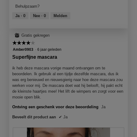
s
t
e
product,
o
Behulpzaam?
t
d
e
5
g
i
e
e
van
Ja ·
0
Nee ·
0
Melden
v
c
z
n
5
e
k
e
m
n
e
a
o
s
⊞
Gratis gekregen
n
c
d
t
e
t
☆☆☆☆☆
☆☆☆☆☆
a
e
e
i
a
4
Amber0903
·
6 jaar geleden
r
n
e
l
van
Superfijne mascara
.
o
o
d
5
o
p
i
sterren.
ik heb deze mascara vorige maand ontvangen om te
g
e
a
beoordelen. Ik gebruik al een tijdje dezelfde mascara, dus ik
w
n
l
was erg benieuwd en nieuwsgierig naar hoe deze mascara zou
e
j
o
werken voor mij. De mascara doet wat hij belooft, hij pakt echt
l
e
o
de kleinste haartjes mee! Het lift de wimpers en zorgt voor een
e
e
g
mooie open blik.
n
e
v
e
n
Ontving een geschenk voor deze beoordeling
Ja
e
e
m
n
n
o
Beveelt dit product aan
✔
Ja
s
o
d
t
o
a
e
g
a
r