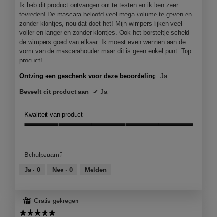
sterren.
Ik heb dit product ontvangen om te testen en ik ben zeer
tevreden! De mascara beloofd veel mega volume te geven en
zonder klontjes, nou dat doet het! Mijn wimpers lijken veel
voller en langer en zonder klontjes. Ook het borsteltje scheid
de wimpers goed van elkaar. Ik moest even wennen aan de
vorm van de mascarahouder maar dit is geen enkel punt. Top
product!
Ontving een geschenk voor deze beoordeling
Ja
Beveelt dit product aan
✔
Ja
Kwaliteit van product
Kwaliteit
van
product,
Behulpzaam?
5
van
Ja ·
0
Nee ·
0
Melden
5
⊞
Gratis gekregen
☆☆☆☆☆
☆☆☆☆☆