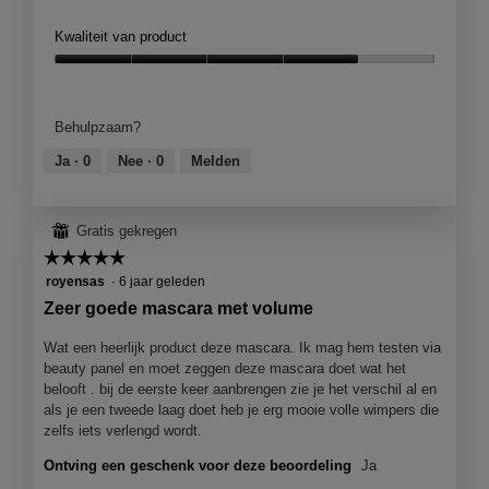
Kwaliteit van product
Kwaliteit
van
product,
Behulpzaam?
4
van
Ja ·
0
Nee ·
0
Melden
5
⊞
Gratis gekregen
☆☆☆☆☆
☆☆☆☆☆
5
royensas
·
6 jaar geleden
van
Zeer goede mascara met volume
5
sterren.
Wat een heerlijk product deze mascara. Ik mag hem testen via
beauty panel en moet zeggen deze mascara doet wat het
belooft . bij de eerste keer aanbrengen zie je het verschil al en
als je een tweede laag doet heb je erg mooie volle wimpers die
zelfs iets verlengd wordt.
Ontving een geschenk voor deze beoordeling
Ja