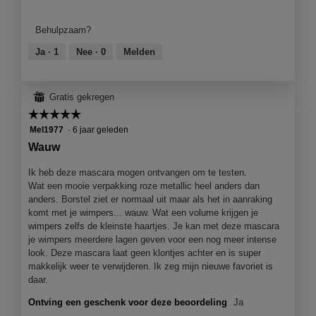
van
product,
Behulpzaam?
5
van
Ja ·
1
Nee ·
0
Melden
5
⊞
Gratis gekregen
☆☆☆☆☆
☆☆☆☆☆
5
Mel1977
·
6 jaar geleden
van
Wauw
5
sterren.
Ik heb deze mascara mogen ontvangen om te testen.
Wat een mooie verpakking roze metallic heel anders dan
anders. Borstel ziet er normaal uit maar als het in aanraking
komt met je wimpers... wauw. Wat een volume krijgen je
wimpers zelfs de kleinste haartjes. Je kan met deze mascara
je wimpers meerdere lagen geven voor een nog meer intense
look. Deze mascara laat geen klontjes achter en is super
makkelijk weer te verwijderen. Ik zeg mijn nieuwe favoriet is
daar.
Ontving een geschenk voor deze beoordeling
Ja