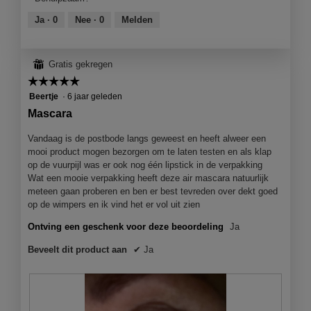
e
5
g
k
e
e
van
Ja ·
0
Nee ·
0
Melden
v
m
z
n
5
e
a
e
m
n
s
a
o
s
⊞
Gratis gekregen
c
c
d
t
a
t
☆☆☆☆☆
☆☆☆☆☆
a
e
r
i
a
5
Beertje
·
6 jaar geleden
r
a
e
l
van
Mascara
.
o
d
5
p
i
sterren.
Vandaag is de postbode langs geweest en heeft alweer een
e
a
mooi product mogen bezorgen om te laten testen en als klap
n
l
op de vuurpijl was er ook nog één lipstick in de verpakking
j
o
Wat een mooie verpakking heeft deze air mascara natuurlijk
e
o
meteen gaan proberen en ben er best tevreden over dekt goed
e
g
op de wimpers en ik vind het er vol uit zien
e
v
n
Ontving een geschenk voor deze beoordeling
Ja
e
m
n
o
Beveelt dit product aan
✔
Ja
s
d
t
a
e
a
r
l
.