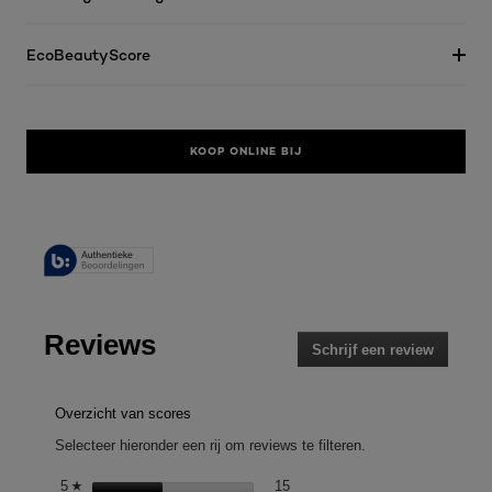
EcoBeautyScore
KOOP ONLINE BIJ
Reviews
Schrijf een review
.
Met
deze
actie
Overzicht van scores
opent
Selecteer hieronder een rij om reviews te filteren.
u
een
15 reviews met 5 sterren.
Selecteer om reviews te filteren
5
sterren
15
☆