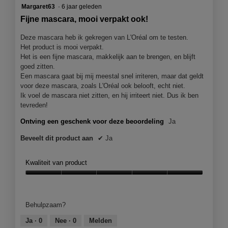
5
Margaret63
·
6 jaar geleden
van
Fijne mascara, mooi verpakt ook!
5
sterren.
Deze mascara heb ik gekregen van L'Oréal om te testen.
Het product is mooi verpakt.
Het is een fijne mascara, makkelijk aan te brengen, en blijft
goed zitten.
Een mascara gaat bij mij meestal snel irriteren, maar dat geldt
voor deze mascara, zoals L'Oréal ook belooft, echt niet.
Ik voel de mascara niet zitten, en hij irriteert niet. Dus ik ben
tevreden!
Ontving een geschenk voor deze beoordeling
Ja
Beveelt dit product aan
✔
Ja
Kwaliteit van product
Kwaliteit
van
product,
Behulpzaam?
5
van
Ja ·
0
Nee ·
0
Melden
5