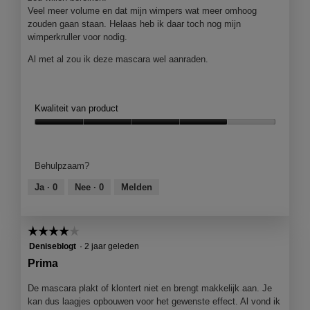
o
Veel meer volume en dat mijn wimpers wat meer omhoog
o
zouden gaan staan. Helaas heb ik daar toch nog mijn
g
wimperkruller voor nodig.
v
Al met al zou ik deze mascara wel aanraden.
e
n
s
t
Kwaliteit van product
e
r
Kwaliteit
.
van
product,
Behulpzaam?
4
van
Ja ·
0
Nee ·
0
Melden
5
☆☆☆☆☆
☆☆☆☆☆
4
Deniseblogt
·
2 jaar geleden
van
Prima
5
sterren.
De mascara plakt of klontert niet en brengt makkelijk aan. Je
kan dus laagjes opbouwen voor het gewenste effect. Al vond ik