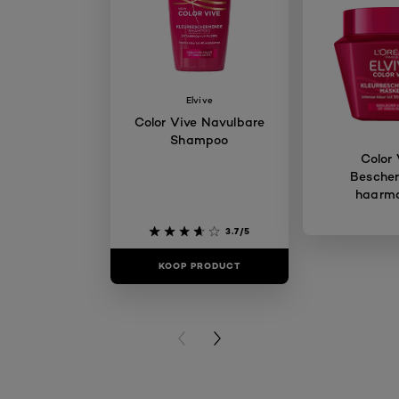
Elvive
Color Vive Navulbare
Shampoo
Color 
Besche
haarm
3.7/5
KOOP PRODUCT
KOOP PR
PREVIOUS CARD
NEXT CARD