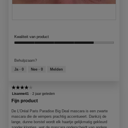
B
F
e
o
o
t
Kwaliteit van product
o
o
r
M
Kwaliteit
d
e
van
e
t
product,
Behulpzaam?
l
d
4
i
e
van
Ja ·
0
Nee ·
0
Melden
n
z
5
g
e
f
a
☆☆☆☆☆
☆☆☆☆☆
o
c
t
t
4
Lisanne41
·
2 jaar geleden
o
i
van
Fijn product
1
e
5
.
o
sterren.
De L’Oréal Paris Paradise Big Deal mascara is een zwarte
p
mascara die de wimpers prachtig accentueert. Dankzij de
e
lange, dunne borstel wordt elk haartje gelijkmatig gekleurd
n
zonder klontjes, wat de mascara onderscheidt van andere