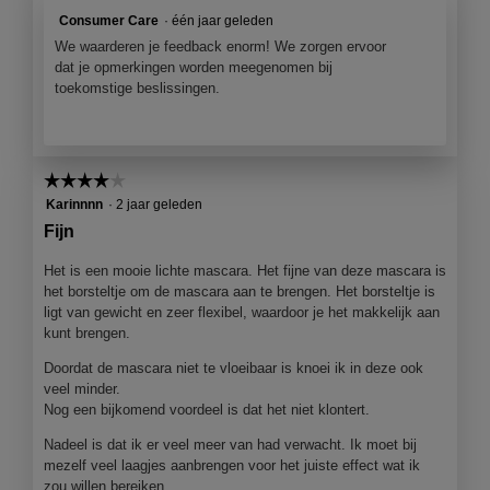
f
a
Consumer Care
·
één jaar geleden
o
c
t
t
We waarderen je feedback enorm! We zorgen ervoor
o
i
dat je opmerkingen worden meegenomen bij
1
e
toekomstige beslissingen.
.
o
p
e
n
☆☆☆☆☆
☆☆☆☆☆
j
4
Karinnnn
·
2 jaar geleden
e
van
Fijn
e
5
e
sterren.
Het is een mooie lichte mascara. Het fijne van deze mascara is
n
het borsteltje om de mascara aan te brengen. Het borsteltje is
m
ligt van gewicht en zeer flexibel, waardoor je het makkelijk aan
o
kunt brengen.
d
a
Doordat de mascara niet te vloeibaar is knoei ik in deze ook
a
veel minder.
l
Nog een bijkomend voordeel is dat het niet klontert.
d
i
Nadeel is dat ik er veel meer van had verwacht. Ik moet bij
a
mezelf veel laagjes aanbrengen voor het juiste effect wat ik
l
zou willen bereiken.