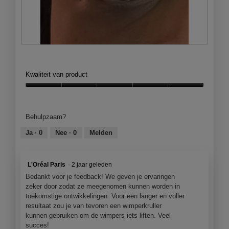
B
F
e
o
o
t
Kwaliteit van product
o
o
r
M
Kwaliteit
d
e
van
e
t
product,
Behulpzaam?
l
d
5
i
e
van
Ja ·
0
Nee ·
0
Melden
n
z
5
g
e
f
a
L'Oréal Paris
·
2 jaar geleden
o
c
t
t
Bedankt voor je feedback! We geven je ervaringen
o
i
zeker door zodat ze meegenomen kunnen worden in
1
e
toekomstige ontwikkelingen. Voor een langer en voller
.
o
resultaat zou je van tevoren een wimperkruller
p
kunnen gebruiken om de wimpers iets liften. Veel
e
succes!