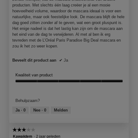
j
producten. Met slechts één laag creëer je al een mooie
e
hoeveelheid volume, waardoor de mascara ideaal is voor een
e
natuurlijke, maar ook feestelijke look. De mascara blijft de hele
e
dag goed zitten zonder af te geven, wat een groot pluspunt is.
n
Het enige nadeel is dat het lastig kan zijn om de mascara aan
m
het eind van de dag te verwijderen. Al met al ben ik erg
o
tevreden met de L’Oréal Paris Paradise Big Deal mascara en
d
zou ik het zo weer kopen.
a
a
Beveelt dit product aan
✔
Ja
l
d
i
Kwaliteit van product
a
Kwaliteit
l
van
o
product,
o
Behulpzaam?
5
g
van
v
Ja ·
0
Nee ·
0
Melden
5
e
n
s
☆☆☆☆☆
☆☆☆☆☆
t
3
Kawaiidem
·
2 jaar geleden