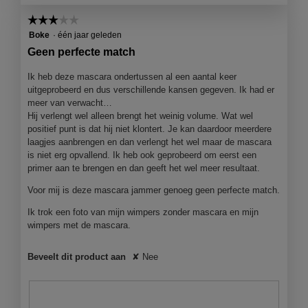
f
a
☆☆☆☆☆
☆☆☆☆☆
o
c
t
t
3
Boke
·
één jaar geleden
o
i
van
Geen perfecte match
1
e
5
.
o
sterren.
Ik heb deze mascara ondertussen al een aantal keer
p
uitgeprobeerd en dus verschillende kansen gegeven. Ik had er
e
meer van verwacht…
n
Hij verlengt wel alleen brengt het weinig volume. Wat wel
j
positief punt is dat hij niet klontert. Je kan daardoor meerdere
e
laagjes aanbrengen en dan verlengt het wel maar de mascara
e
is niet erg opvallend. Ik heb ook geprobeerd om eerst een
e
primer aan te brengen en dan geeft het wel meer resultaat.
n
Voor mij is deze mascara jammer genoeg geen perfecte match.
m
o
Ik trok een foto van mijn wimpers zonder mascara en mijn
d
wimpers met de mascara.
a
a
l
Beveelt dit product aan
✘
Nee
d
i
a