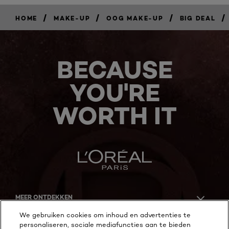
/
/
/
/
HOME
MAKE-UP
OOG MAKE-UP
BIG DEAL
BECAUSE
YOU'RE
WORTH IT
MEER ONTDEKKEN
We gebruiken cookies om inhoud en advertenties te
ADDRESS
personaliseren, sociale mediafuncties aan te bieden