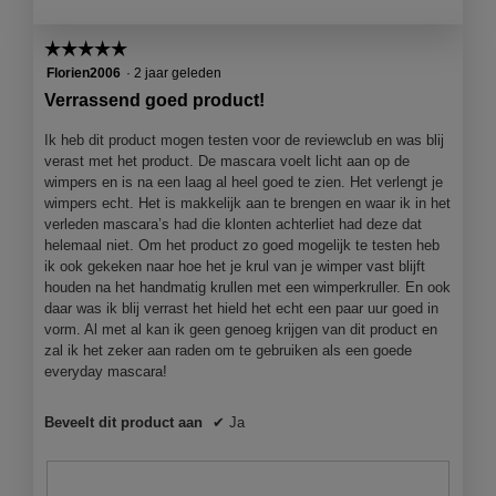
i
e
m
a
☆☆☆☆☆
☆☆☆☆☆
p
c
e
t
5
Florien2006
·
2 jaar geleden
r
i
van
Verrassend goed product!
s
e
5
g
o
sterren.
Ik heb dit product mogen testen voor de reviewclub en was blij
e
p
verast met het product. De mascara voelt licht aan op de
l
e
wimpers en is na een laag al heel goed te zien. Het verlengt je
i
n
wimpers echt. Het is makkelijk aan te brengen en waar ik in het
f
j
verleden mascara’s had die klonten achterliet had deze dat
t
e
helemaal niet. Om het product zo goed mogelijk te testen heb
m
e
ik ook gekeken naar hoe het je krul van je wimper vast blijft
e
e
houden na het handmatig krullen met een wimperkruller. En ook
t
n
daar was ik blij verrast het hield het echt een paar uur goed in
l
m
vorm. Al met al kan ik geen genoeg krijgen van dit product en
o
o
zal ik het zeker aan raden om te gebruiken als een goede
r
d
everyday mascara!
e
a
a
a
Beveelt dit product aan
✔
Ja
l
l
m
d
a
i
s
a