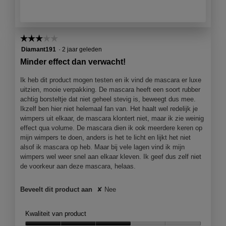
n
j
e
e
☆☆☆☆☆
☆☆☆☆☆
e
3
Diamant191
·
2 jaar geleden
n
van
Minder effect dan verwacht!
m
5
o
sterren.
Ik heb dit product mogen testen en ik vind de mascara er luxe
d
uitzien, mooie verpakking. De mascara heeft een soort rubber
a
achtig borsteltje dat niet geheel stevig is, beweegt dus mee.
a
Ikzelf ben hier niet helemaal fan van. Het haalt wel redelijk je
l
wimpers uit elkaar, de mascara klontert niet, maar ik zie weinig
d
effect qua volume. De mascara dien ik ook meerdere keren op
i
mijn wimpers te doen, anders is het te licht en lijkt het niet
a
alsof ik mascara op heb. Maar bij vele lagen vind ik mijn
l
wimpers wel weer snel aan elkaar kleven. Ik geef dus zelf niet
o
de voorkeur aan deze mascara, helaas.
o
g
v
Beveelt dit product aan
✘
Nee
e
n
Kwaliteit van product
s
t