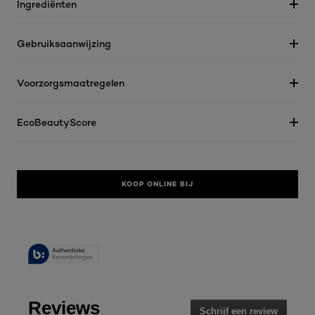
Ingrediënten
Gebruiksaanwijzing
Voorzorgsmaatregelen
EcoBeautyScore
KOOP ONLINE BIJ
Reviews
Schrijf een review
.