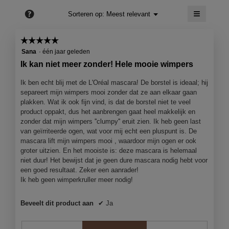
is
≡
4.5
?
Menu
Sorteren op:
Meest relevant
▼
van
Als
5.
je
op
☆☆☆☆☆
☆☆☆☆☆
de
5
volgend
Sana
·
één jaar geleden
knop
van
Ik kan niet meer zonder! Hele mooie wimpers
klikt,
5
wordt
de
sterren.
Ik ben echt blij met de L'Oréal mascara! De borstel is ideaal; hij
onderst
separeert mijn wimpers mooi zonder dat ze aan elkaar gaan
inhoud
bijgewer
plakken. Wat ik ook fijn vind, is dat de borstel niet te veel
product oppakt, dus het aanbrengen gaat heel makkelijk en
zonder dat mijn wimpers ''clumpy'' eruit zien. Ik heb geen last
van geïrriteerde ogen, wat voor mij echt een pluspunt is. De
mascara lift mijn wimpers mooi , waardoor mijn ogen er ook
groter uitzien. En het mooiste is: deze mascara is helemaal
niet duur! Het bewijst dat je geen dure mascara nodig hebt voor
een goed resultaat. Zeker een aanrader!
Ik heb geen wimperkruller meer nodig!
Beveelt dit product aan
✔
Ja