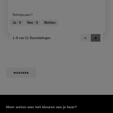
Kwaliteit
e
van
r
product,
.
Behulpzaam?
3
van
Ja ·
0
Nee ·
0
Melden
5
Vorige
◄
Volgende
►
1–8 van 51 Beoordelingen
Reviews
Reviews
MASCARA
Overslaan het dia: Age Perfect 09 2021
Meer weten over het kleuren van je haar?