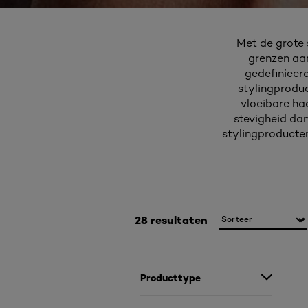
Met de grote 
grenzen aan
gedefinieer
stylingproduc
vloeibare haa
stevigheid dan
stylingproducten
28 resultaten
Producttype