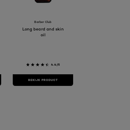
Barber Club
Long beard and skin
oil
4.4/5
BEKIJK PRODUCT