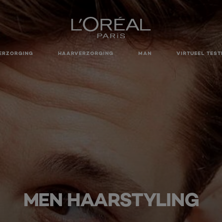
ERZORGING
HAARVERZORGING
MAN
VIRTUEEL TEST
MEN HAARSTYLING