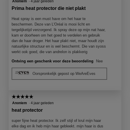
4
volgend
Anoniem
·
4 jaar geleden
knop
van
Prima heat protector die niet plakt
klikt,
5
wordt
de
sterren.
Heat spray is een must have om het haar te
onderst
beschermen. Deze van L'Oréal is mooi licht en
inhoud
bijgewer
tergelijketijd verzorgend. Ik spray deze op mijn nat haar,
kam er doorheen om het goed te verdelen en gebruik
dan de haar droger. Het haar plakt niet, maar houdt zijn
natuurlijke structuur en is wel beschermt. Die van syoss
werkt ook goed, die van andrelon is plakkerig
Ontving een geschenk voor deze beoordeling
Nee
Oorspronkelijk gepost op WeAreEves
☆☆☆☆☆
☆☆☆☆☆
5
Anoniem
·
4 jaar geleden
van
heat protector
5
sterren.
super fijne heat protector. Ik zelf stijl of krul mijn haar
elke dag en ik heb mijn haar gebleekt. mijn haar is dus