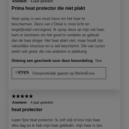
4
Anoniem
·
4 jaar geleden
van
Prima heat protector die niet plakt
5
sterren.
Heat spray is een must have om het haar te
beschermen. Deze van L'Oréal is mooi licht en
tergelijketijd verzorgend. Ik spray deze op mijn nat haar,
kam er doorheen om het goed te verdelen en gebruik
dan de haar droger. Het haar plakt niet, maar houdt zijn
natuurlijke structuur en is wel beschermt. Die van syoss
werkt ook goed, die van andrelon is plakkerig
Ontving een geschenk voor deze beoordeling
Nee
Oorspronkelijk gepost op WeAreEves
☆☆☆☆☆
☆☆☆☆☆
5
Anoniem
·
4 jaar geleden
van
heat protector
5
sterren.
super fijne heat protector. Ik zelf stijl of krul mijn haar
elke dag en ik heb mijn haar gebleekt. mijn haar is dus