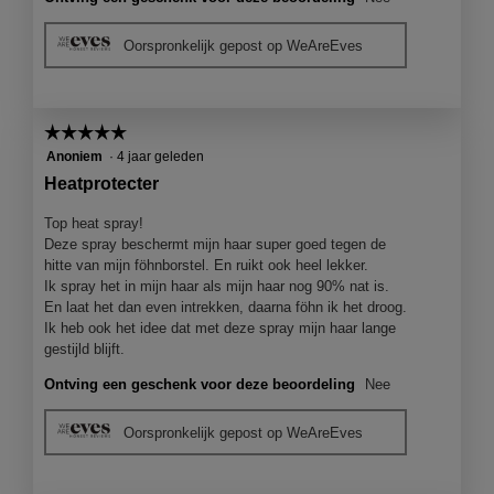
Oorspronkelijk gepost op WeAreEves
☆☆☆☆☆
☆☆☆☆☆
5
Anoniem
·
4 jaar geleden
van
Heatprotecter
5
sterren.
Top heat spray!
Deze spray beschermt mijn haar super goed tegen de
hitte van mijn föhnborstel. En ruikt ook heel lekker.
Ik spray het in mijn haar als mijn haar nog 90% nat is.
En laat het dan even intrekken, daarna föhn ik het droog.
Ik heb ook het idee dat met deze spray mijn haar lange
gestijld blijft.
Ontving een geschenk voor deze beoordeling
Nee
Oorspronkelijk gepost op WeAreEves