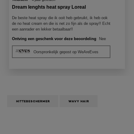
van
Dream lenghts heat spray Loreal
5
sterren.
De beste heat spray die ik ooit heb gebruikt, ik heb ook
de no heat cream en die is net zo fijn als de spray!! Echt
een aanrader en lekker betaalbaar!!
Ontving een geschenk voor deze beoordeling
Nee
Oorspronkelijk gepost op WeAreEves
HITTEBESCHERMER
WAVY HAIR
Overslaan het dia: dream-lengths-styling-heat-spray