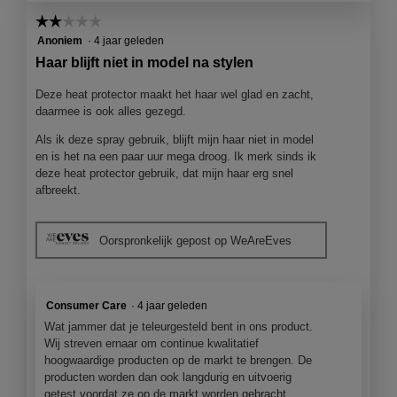
☆☆☆☆☆
☆☆☆☆☆
2
Anoniem
·
4 jaar geleden
van
Haar blijft niet in model na stylen
5
sterren.
Deze heat protector maakt het haar wel glad en zacht,
daarmee is ook alles gezegd.
Als ik deze spray gebruik, blijft mijn haar niet in model
en is het na een paar uur mega droog. Ik merk sinds ik
deze heat protector gebruik, dat mijn haar erg snel
afbreekt.
Oorspronkelijk gepost op WeAreEves
Consumer Care
·
4 jaar geleden
Wat jammer dat je teleurgesteld bent in ons product.
Wij streven ernaar om continue kwalitatief
hoogwaardige producten op de markt te brengen. De
producten worden dan ook langdurig en uitvoerig
getest voordat ze op de markt worden gebracht.