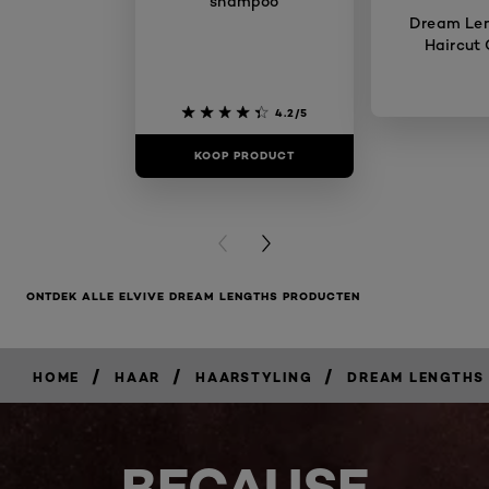
shampoo
Dream Le
Haircut
4.2/5
KOOP PRODUCT
KOOP PR
PREVIOUS CARD
NEXT CARD
ONTDEK ALLE ELVIVE DREAM LENGTHS PRODUCTEN
/
/
/
HOME
HAAR
HAARSTYLING
DREAM LENGTHS
BECAUSE