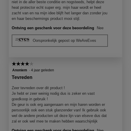
niet in de aller beste conditie en nogsteeds, helpt deze
heat protector echt super erg. mijn haar wordt er heel
zacht van en na mijn idee blijft het langer dan zonder jou
en haar beschermings product mooi stijl.
Ontving een geschenk voor deze beoordeling
Nee
Oorspronkelijk gepost op WeAreEves
☆☆☆☆☆
☆☆☆☆☆
4
Anoniem
·
4 jaar geleden
van
Tevreden
5
sterren.
Zeer tevreden over dit product !
Je hebt er zeer weinig nodig dus is zeker en vast
goedkoop in gebruik !
De geur is ook erg aangenaam en mijn haren worden er
persoonlijk ook een stuk glanzender van! Ik gebruik ook
wel de andere producten uit deze lijn van elseve dus dat
zal er ook wel mee te maken hebben waarschijnlijk
Ontving een geschenk voor deze beoordeling
Nee