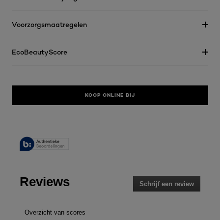
Voorzorgsmaatregelen
EcoBeautyScore
KOOP ONLINE BIJ
Reviews
Schrijf een review
.
Met
deze
actie
Overzicht van scores