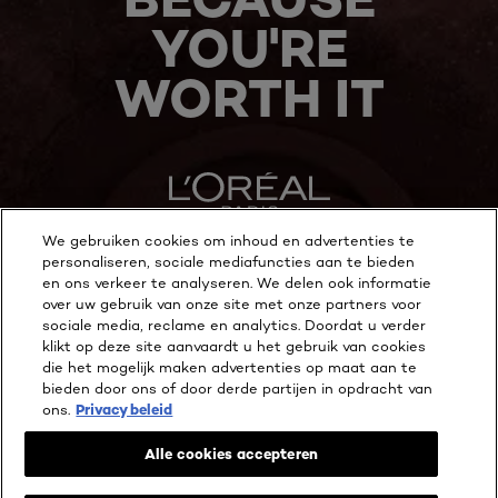
YOU'RE
WORTH IT
We gebruiken cookies om inhoud en advertenties te
personaliseren, sociale mediafuncties aan te bieden
MEER ONTDEKKEN
en ons verkeer te analyseren. We delen ook informatie
over uw gebruik van onze site met onze partners voor
ADDRESS
sociale media, reclame en analytics. Doordat u verder
klikt op deze site aanvaardt u het gebruik van cookies
die het mogelijk maken advertenties op maat aan te
bieden door ons of door derde partijen in opdracht van
ons.
Privacy beleid
Facebook
YouTube
Instagram
Alle cookies accepteren
Cookie Instellingen