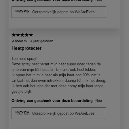
Oorspronkelijk gepost op WeAreEves
☆☆☆☆☆
☆☆☆☆☆
5
Anoniem
·
4 jaar geleden
van
Heatprotecter
5
sterren.
Top heat spray!
Deze spray beschermt mijn haar super goed tegen de
hitte van mijn föhnborstel. En ruikt ook heel lekker.
Ik spray het in mijn haar als mijn haar nog 90% nat is.
En laat het dan even intrekken, daarna föhn ik het droog.
Ik heb ook het idee dat met deze spray mijn haar lange
gestijld blijft.
Ontving een geschenk voor deze beoordeling
Nee
Oorspronkelijk gepost op WeAreEves