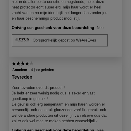
niet in de aller beste conditie en nogsteeds, helpt deze
heat protector echt super erg. mijn haar wordt er heel
zacht van en na mijn idee blijft het langer dan zonder jou
en haar beschermings product mooi stijl.
Ontving een geschenk voor deze beoordeling
Nee
Oorspronkelijk gepost op WeAreEves
☆☆☆☆☆
☆☆☆☆☆
4
Anoniem
·
4 jaar geleden
van
Tevreden
5
sterren.
Zeer tevreden over dit product !
Je hebt er zeer weinig nodig dus is zeker en vast
goedkoop in gebruik !
De geur is ook erg aangenaam en mijn haren worden er
persoonlijk ook een stuk glanzender van! Ik gebruik ook
wel de andere producten uit deze lijn van elseve dus dat
zal er ook wel mee te maken hebben waarschijnlijk
Ontving een geschenk voor deze beoordeling
Nee