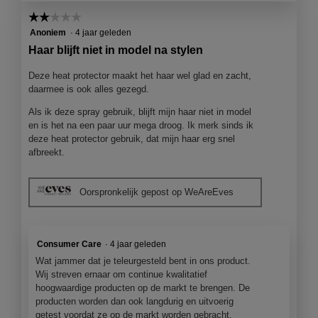
☆☆☆☆☆
☆☆☆☆☆
2
Anoniem
·
4 jaar geleden
van
Haar blijft niet in model na stylen
5
sterren.
Deze heat protector maakt het haar wel glad en zacht,
daarmee is ook alles gezegd.
Als ik deze spray gebruik, blijft mijn haar niet in model
en is het na een paar uur mega droog. Ik merk sinds ik
deze heat protector gebruik, dat mijn haar erg snel
afbreekt.
Oorspronkelijk gepost op WeAreEves
Consumer Care
·
4 jaar geleden
Wat jammer dat je teleurgesteld bent in ons product.
Wij streven ernaar om continue kwalitatief
hoogwaardige producten op de markt te brengen. De
producten worden dan ook langdurig en uitvoerig
getest voordat ze op de markt worden gebracht.