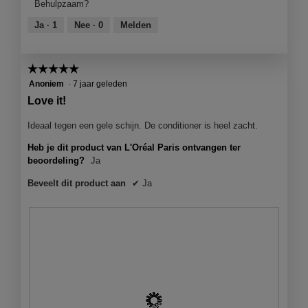
Behulpzaam?
i
d
s
5
k
e
t
van
Ja ·
1
Nee ·
0
Melden
p
z
e
5
r
e
r
o
a
.
☆☆☆☆☆
☆☆☆☆☆
d
c
u
t
5
Anoniem
·
7 jaar geleden
c
i
van
Love it!
t
e
5
o
sterren.
Ideaal tegen een gele schijn. De conditioner is heel zacht.
p
Heb je dit product van L'Oréal Paris ontvangen ter
e
beoordeling?
Ja
n
j
Beveelt dit product aan
✔
Ja
e
e
e
n
m
o
d
a
a
l