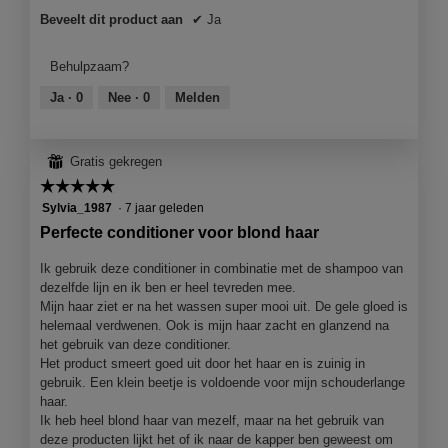
o
Beveelt dit product aan
✔
Ja
o
g
Behulpzaam?
v
e
Ja ·
0
Nee ·
0
Melden
n
s
t
⊞
Gratis gekregen
e
☆☆☆☆☆
☆☆☆☆☆
r
.
5
Sylvia_1987
·
7 jaar geleden
van
Perfecte conditioner voor blond haar
5
sterren.
Ik gebruik deze conditioner in combinatie met de shampoo van
dezelfde lijn en ik ben er heel tevreden mee.
Mijn haar ziet er na het wassen super mooi uit. De gele gloed is
helemaal verdwenen. Ook is mijn haar zacht en glanzend na
het gebruik van deze conditioner.
Het product smeert goed uit door het haar en is zuinig in
gebruik. Een klein beetje is voldoende voor mijn schouderlange
haar.
Ik heb heel blond haar van mezelf, maar na het gebruik van
deze producten lijkt het of ik naar de kapper ben geweest om