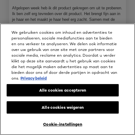
5
sterren.
Afgelopen week heb ik dit product gekregen om uit te proberen.
Ik ben zelf erg tevreden over dit product. Het brengt fijn aan in
je haar en het maakt je haar heel erg zacht. Samen met de
shampoo is het een goede combinatie om de gele gloed uit je
haar te halen. Je hebt maar een klein beetje nodig en dat is dus
We gebruiken cookies om inhoud en advertenties te
ook handig. Ik raad dit product dus zeker aan zodat je haar er
personaliseren, sociale mediafuncties aan te bieden
weer fris en verzorgd uit ziet!
en ons verkeer te analyseren. We delen ook informatie
over uw gebruik van onze site met onze partners voor
Heb je dit product van L'Oréal Paris ontvangen ter
sociale media, reclame en analytics. Doordat u verder
beoordeling?
Ja
klikt op deze site aanvaardt u het gebruik van cookies
die het mogelijk maken advertenties op maat aan te
Beveelt dit product aan
✔
Ja
bieden door ons of door derde partijen in opdracht van
ons.
Privacy beleid
Kwaliteit van product
Alle cookies accepteren
Kwaliteit
van
product,
Behulpzaam?
Alle cookies weigeren
5
van
Ja ·
0
Nee ·
0
Melden
5
Cookie-instellingen
KOOP ONLINE BIJ