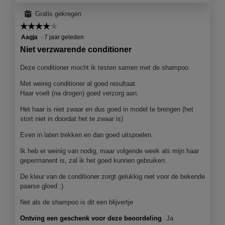
a
⊞
Gratis gekregen
c
t
☆☆☆☆☆
☆☆☆☆☆
i
4
Aagja
·
7 jaar geleden
e
van
Niet verzwarende conditioner
o
5
p
sterren.
Deze conditioner mocht ik testen samen met de shampoo.
e
n
Met weinig conditioner al goed resultaat.
j
Haar voelt (na drogen) goed verzorg aan.
e
Het haar is niet zwaar en dus goed in model te brengen (het
e
stort niet in doordat het te zwaar is)
e
n
Even in laten trekken en dan goed uitspoelen.
m
o
Ik heb er weinig van nodig, maar volgende week als mijn haar
d
gepermanent is, zal ik het goed kunnen gebruiken.
a
a
De kleur van de conditioner zorgt gelukkig niet voor de bekende
l
paarse gloed :)
d
Net als de shampoo is dit een blijvertje
i
a
Ontving een geschenk voor deze beoordeling
Ja
l