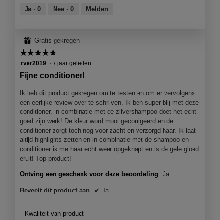
van
Ja ·
0
Nee ·
0
Melden
5
⊞
Gratis gekregen
☆☆☆☆☆
☆☆☆☆☆
5
rver2019
·
7 jaar geleden
van
Fijne conditioner!
5
sterren.
Ik heb dit product gekregen om te testen en om er vervolgens
een eerlijke review over te schrijven. Ik ben super blij met deze
conditioner. In combinatie met de zilvershampoo doet het echt
goed zijn werk! De kleur word mooi gecorrigeerd en de
conditioner zorgt toch nog voor zacht en verzorgd haar. Ik laat
altijd highlights zetten en in combinatie met de shampoo en
conditioner is me haar echt weer opgeknapt en is de gele gloed
eruit! Top product!
Ontving een geschenk voor deze beoordeling
Ja
Beveelt dit product aan
✔
Ja
Kwaliteit van product