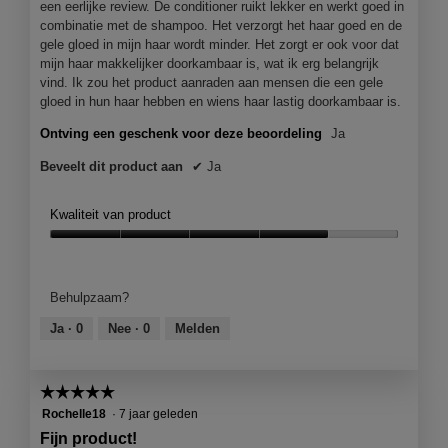
een eerlijke review. De conditioner ruikt lekker en werkt goed in
combinatie met de shampoo. Het verzorgt het haar goed en de
gele gloed in mijn haar wordt minder. Het zorgt er ook voor dat
mijn haar makkelijker doorkambaar is, wat ik erg belangrijk
vind. Ik zou het product aanraden aan mensen die een gele
gloed in hun haar hebben en wiens haar lastig doorkambaar is.
Ontving een geschenk voor deze beoordeling
Ja
Beveelt dit product aan
✔
Ja
Kwaliteit van product
Kwaliteit
van
product,
Behulpzaam?
4
van
Ja ·
0
Nee ·
0
Melden
5
☆☆☆☆☆
☆☆☆☆☆
5
Rochelle18
·
7 jaar geleden
van
Fijn product!