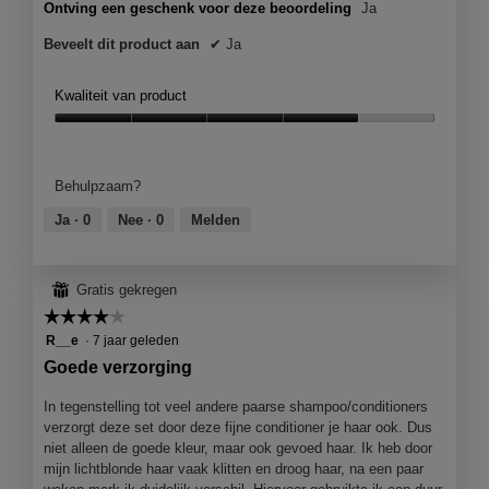
Ontving een geschenk voor deze beoordeling
Ja
Beveelt dit product aan
✔
Ja
Kwaliteit van product
Kwaliteit
van
product,
Behulpzaam?
4
van
Ja ·
0
Nee ·
0
Melden
5
⊞
Gratis gekregen
☆☆☆☆☆
☆☆☆☆☆
4
R__e
·
7 jaar geleden
van
Goede verzorging
5
sterren.
In tegenstelling tot veel andere paarse shampoo/conditioners
verzorgt deze set door deze fijne conditioner je haar ook. Dus
niet alleen de goede kleur, maar ook gevoed haar. Ik heb door
mijn lichtblonde haar vaak klitten en droog haar, na een paar