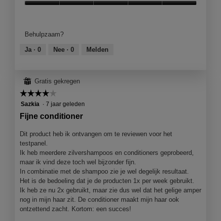
Kwaliteit
van
product,
Behulpzaam?
5
van
Ja ·
0
Nee ·
0
Melden
5
⊞
Gratis gekregen
☆☆☆☆☆
☆☆☆☆☆
4
Sazkia
·
7 jaar geleden
van
Fijne conditioner
5
sterren.
Dit product heb ik ontvangen om te reviewen voor het
testpanel.
Ik heb meerdere zilvershampoos en conditioners geprobeerd,
maar ik vind deze toch wel bijzonder fijn.
In combinatie met de shampoo zie je wel degelijk resultaat.
Het is de bedoeling dat je de producten 1x per week gebruikt.
Ik heb ze nu 2x gebruikt, maar zie dus wel dat het gelige amper
nog in mijn haar zit. De conditioner maakt mijn haar ook
ontzettend zacht. Kortom: een succes!