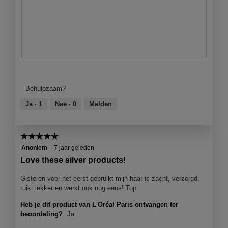
o
g
v
e
n
s
P
F
t
u
o
e
r
t
r
Behulpzaam?
p
o
.
l
M
Ja ·
1
Nee ·
0
Melden
e
e
C
t
o
d
☆☆☆☆☆
☆☆☆☆☆
n
e
5
Anoniem
·
7 jaar geleden
d
z
van
Love these silver products!
i
e
5
t
a
sterren.
Gisteren voor het eerst gebruikt mijn haar is zacht, verzorgd,
i
c
ruikt lekker en werkt ook nog eens! Top
o
t
n
i
Heb je dit product van L'Oréal Paris ontvangen ter
e
e
beoordeling?
Ja
r
o
!
p