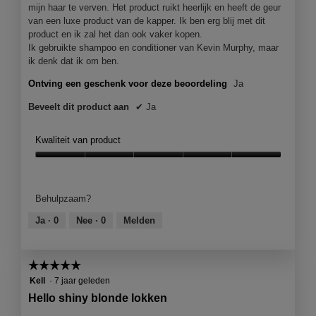
mijn haar te verven. Het product ruikt heerlijk en heeft de geur
van een luxe product van de kapper. Ik ben erg blij met dit
product en ik zal het dan ook vaker kopen.
Ik gebruikte shampoo en conditioner van Kevin Murphy, maar
ik denk dat ik om ben.
Ontving een geschenk voor deze beoordeling
Ja
Beveelt dit product aan
✔
Ja
Kwaliteit van product
Kwaliteit
van
product,
Behulpzaam?
5
van
Ja ·
0
Nee ·
0
Melden
5
☆☆☆☆☆
☆☆☆☆☆
5
Kell
·
7 jaar geleden
van
Hello shiny blonde lokken
5