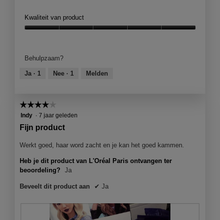
e
o
o
s
o
t
Kwaliteit van product
r
t
o
o
b
e
r
M
Kwaliteit
l
r
d
e
van
o
.
e
t
product,
n
Behulpzaam?
l
d
5
d
i
e
van
Ja ·
1
Nee ·
1
Melden
h
n
z
5
a
g
e
a
f
a
r
☆☆☆☆☆
☆☆☆☆☆
o
c
.
t
t
4
Indy
·
7 jaar geleden
G
o
i
van
Fijn product
e
1
e
5
e
.
o
sterren.
Werkt goed, haar word zacht en je kan het goed kammen.
n
p
g
Heb je dit product van L'Oréal Paris ontvangen ter
e
e
beoordeling?
Ja
n
l
j
e
Beveelt dit product aan
✔
Ja
e
s
e
c
e
h
n