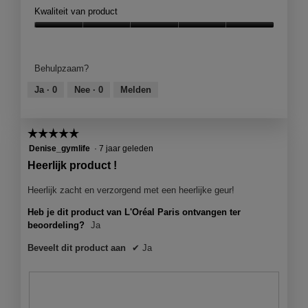
o
t
p
Kwaliteit van product
o
o
e
r
M
n
Kwaliteit
d
e
j
van
e
t
e
product,
Behulpzaam?
l
d
e
5
i
e
e
van
Ja ·
0
Nee ·
0
Melden
n
z
n
5
g
e
m
f
a
o
☆☆☆☆☆
☆☆☆☆☆
o
c
d
t
t
5
Denise_gymlife
·
7 jaar geleden
a
o
i
van
Heerlijk product !
a
2
e
5
l
.
o
sterren.
Heerlijk zacht en verzorgend met een heerlijke geur!
d
p
i
Heb je dit product van L'Oréal Paris ontvangen ter
e
a
beoordeling?
Ja
n
l
j
o
Beveelt dit product aan
✔
Ja
e
o
e
g
e
v
n
e
m