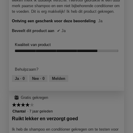
weken merk ik duidelijk verschil. Hiervoor gebruikte ik een duur
merk paarse shampoo en een niet bijbehorende conditioner om
te voeden. Dit is erg makkelijk! Ik heb dit product gekregen.
Ontving een geschenk voor deze beoordeling
Ja
Beveelt dit product aan
✔
Ja
Kwaliteit van product
Kwaliteit
van
product,
Behulpzaam?
4
van
Ja ·
0
Nee ·
0
Melden
5
⊞
Gratis gekregen
☆☆☆☆☆
☆☆☆☆☆
4
Chantal
·
7 jaar geleden
van
Ruikt lekker en verzorgt goed
5
sterren.
Ik heb de shampoo en conditioner gekregen om te testen voor