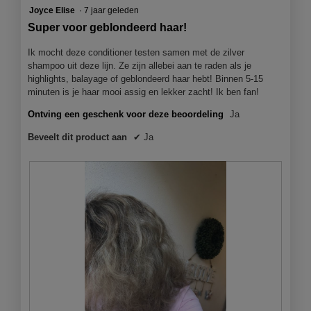
knop
5
Joyce Elise
·
7 jaar geleden
klikt,
wordt
van
Super voor geblondeerd haar!
de
5
onderst
sterren.
inhoud
Ik mocht deze conditioner testen samen met de zilver
bijgewer
shampoo uit deze lijn. Ze zijn allebei aan te raden als je
highlights, balayage of geblondeerd haar hebt! Binnen 5-15
minuten is je haar mooi assig en lekker zacht! Ik ben fan!
Ontving een geschenk voor deze beoordeling
Ja
Beveelt dit product aan
✔
Ja