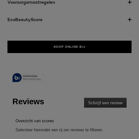
Voorzorgsmaatregelen
EcoBeautyScore
KOOP ONLINE BIJ
Reviews
Schrijf een review
.
Met
deze
actie
Overzicht van scores
opent
Selecteer hieronder een rij om reviews te filteren.
u
een