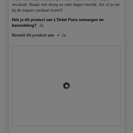
n
p
resultaat. Maakt niet droog en ruikt dagen heerlijk. Als of je net
e
e
bij de kapper vandaan komt!!!
r
n
Heb je dit product van L'Oréal Paris ontvangen ter
i
j
beoordeling?
Ja
s
e
s
e
Beveelt dit product aan
✔
Ja
u
e
p
n
e
m
r
o
z
d
a
a
c
a
h
l
t
d
.
i
I
a
d
l
e
o
a
o
a
g
l
v
v
e
B
F
o
n