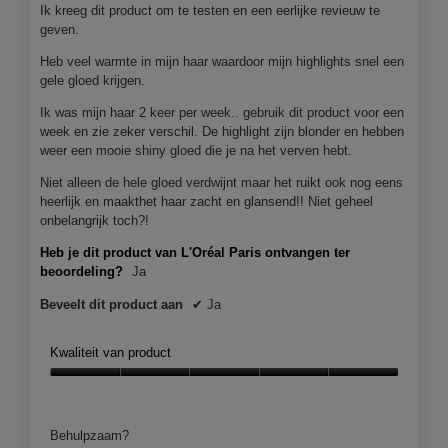
sterren.
Ik kreeg dit product om te testen en een eerlijke revieuw te
geven.
Heb veel warmte in mijn haar waardoor mijn highlights snel een
gele gloed krijgen.
Ik was mijn haar 2 keer per week.. gebruik dit product voor een
week en zie zeker verschil. De highlight zijn blonder en hebben
weer een mooie shiny gloed die je na het verven hebt.
Niet alleen de hele gloed verdwijnt maar het ruikt ook nog eens
heerlijk en maakthet haar zacht en glansend!! Niet geheel
onbelangrijk toch?!
Heb je dit product van L'Oréal Paris ontvangen ter
beoordeling?
Ja
Beveelt dit product aan
✔
Ja
Kwaliteit van product
Kwaliteit
van
product,
Behulpzaam?
5