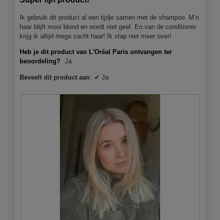
r
3
e
5
l
.
.
o
sterren.
Ik gebruik dit product al een tijdje samen met de shampoo. M’n
d
p
haar blijft mooi blond en wordt niet geel. En van de conditioner
i
e
krijg ik altijd mega zacht haar! Ik stap niet meer over!
a
n
l
Heb je dit product van L'Oréal Paris ontvangen ter
j
o
beoordeling?
Ja
e
o
e
g
Beveelt dit product aan
✔
Ja
e
v
n
e
m
n
o
s
d
t
a
e
a
r
l
.
d
i
a
l
o
o
g