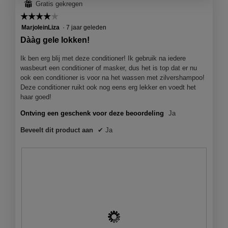
⊞
Gratis gekregen
c
t
☆☆☆☆☆
☆☆☆☆☆
i
4
MarjoleinLiza
·
7 jaar geleden
e
van
Dààg gele lokken!
o
5
p
sterren.
Ik ben erg blij met deze conditioner! Ik gebruik na iedere
e
wasbeurt een conditioner of masker, dus het is top dat er nu
n
ook een conditioner is voor na het wassen met zilvershampoo!
j
Deze conditioner ruikt ook nog eens erg lekker en voedt het
e
haar goed!
e
e
Ontving een geschenk voor deze beoordeling
Ja
n
m
Beveelt dit product aan
✔
Ja
o
d
a
a
l
d
i
a
l
o