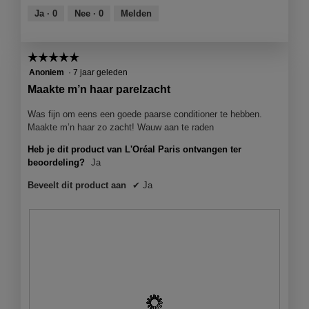
t
e
’
e
van
Ja ·
0
Nee ·
0
Melden
e
z
O
n
5
n
e
r
m
a
é
o
☆☆☆☆☆
☆☆☆☆☆
c
a
d
t
5
Anoniem
·
7 jaar geleden
l
a
i
van
Maakte m’n haar parelzacht
!
a
e
5
l
o
sterren.
Was fijn om eens een goede paarse conditioner te hebben.
d
p
Maakte m’n haar zo zacht! Wauw aan te raden
i
e
a
Heb je dit product van L'Oréal Paris ontvangen ter
n
l
beoordeling?
Ja
j
o
e
o
Beveelt dit product aan
✔
Ja
e
g
e
v
n
e
m
n
o
s
d
t
a
e
a
r
l
.
d