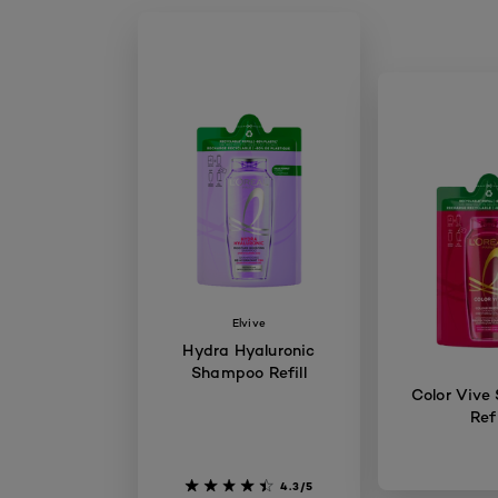
Elvive
Hydra Hyaluronic
Shampoo Refill
Color Vive
Refi
4.3/5