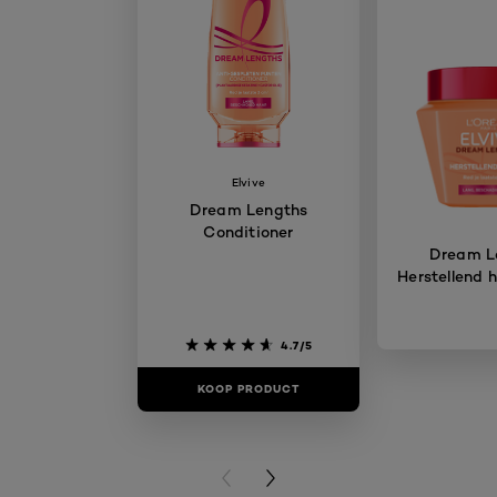
Elvive
Dream Lengths
Conditioner
Dream L
Herstellend 
4.7/5
KOOP PRODUCT
KOOP PR
PREVIOUS CARD
NEXT CARD