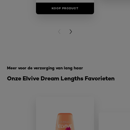
KOOP PRODUCT
KOOP PR
PREVIOUS CARD
NEXT CARD
Overslaan het dia: elvive-dream-lengths herstellende 
Meer voor de verzorging van lang haar
Onze Elvive Dream Lengths Favorieten