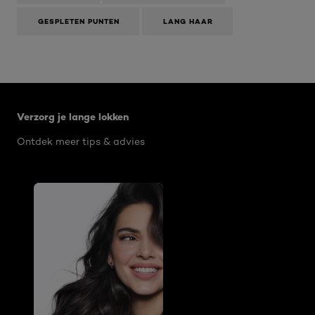
dialoogvenster.
GESPLETEN PUNTEN
LANG HAAR
Overslaan het dia: elvive-dream-lengths
Verzorg je lange lokken
Ontdek meer tips & advies