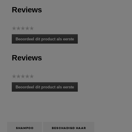
Reviews
☆☆☆☆☆
Geen
Beoordeel dit product als eerste
scorewaarde
.
Met
Reviews
deze
actie
opent
u
☆☆☆☆☆
een
Geen
modaal
Beoordeel dit product als eerste
scorewaarde
dialoogvenster.
.
Met
deze
actie
opent
u
een
SHAMPOO
BESCHADIGD HAAR
modaal