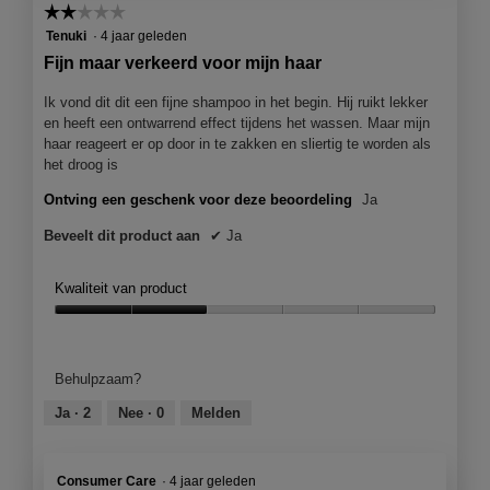
t
t
☆☆☆☆☆
☆☆☆☆☆
o
i
2
Tenuki
·
4 jaar geleden
1
e
van
Fijn maar verkeerd voor mijn haar
.
o
5
p
sterren.
Ik vond dit dit een fijne shampoo in het begin. Hij ruikt lekker
e
en heeft een ontwarrend effect tijdens het wassen. Maar mijn
n
haar reageert er op door in te zakken en sliertig te worden als
j
het droog is
e
e
Ontving een geschenk voor deze beoordeling
Ja
e
n
Beveelt dit product aan
✔
Ja
m
o
Kwaliteit van product
d
a
Kwaliteit
a
van
l
product,
Behulpzaam?
d
2
i
van
Ja ·
2
Nee ·
0
Melden
a
5
l
o
Consumer Care
·
4 jaar geleden
o