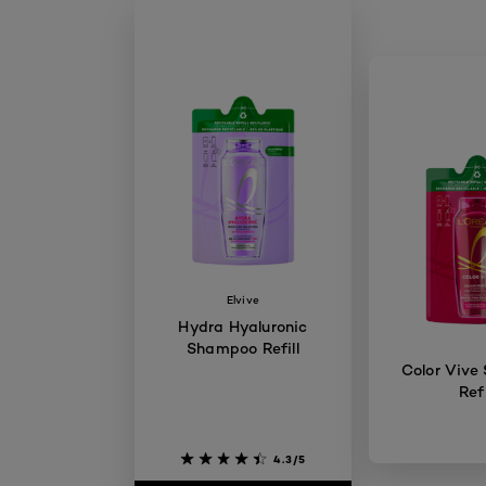
Elvive
Hydra Hyaluronic
Shampoo Refill
Color Vive
Refi
4.3/5