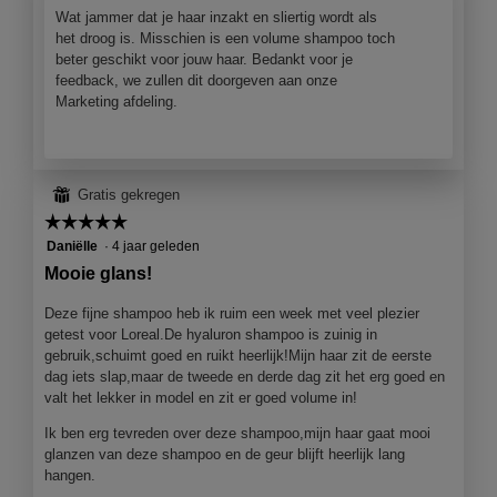
g
Wat jammer dat je haar inzakt en sliertig wordt als
v
het droog is. Misschien is een volume shampoo toch
e
beter geschikt voor jouw haar. Bedankt voor je
n
feedback, we zullen dit doorgeven aan onze
s
Marketing afdeling.
t
e
r
.
⊞
Gratis gekregen
☆☆☆☆☆
☆☆☆☆☆
5
Daniëlle
·
4 jaar geleden
van
Mooie glans!
5
sterren.
Deze fijne shampoo heb ik ruim een week met veel plezier
getest voor Loreal.De hyaluron shampoo is zuinig in
gebruik,schuimt goed en ruikt heerlijk!Mijn haar zit de eerste
dag iets slap,maar de tweede en derde dag zit het erg goed en
valt het lekker in model en zit er goed volume in!
Ik ben erg tevreden over deze shampoo,mijn haar gaat mooi
glanzen van deze shampoo en de geur blijft heerlijk lang
hangen.