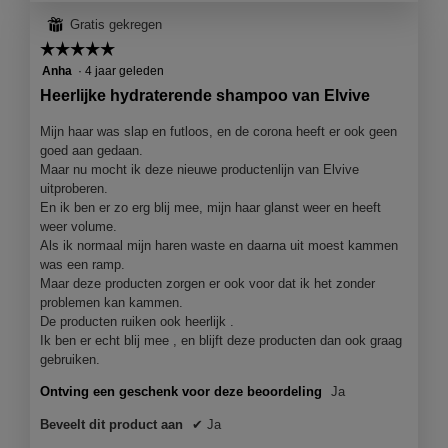
t
⊞
Gratis gekregen
e
☆☆☆☆☆
☆☆☆☆☆
r
5
Anha
·
4 jaar geleden
van
r
Heerlijke hydraterende shampoo van Elvive
5
e
sterren.
Mijn haar was slap en futloos, en de corona heeft er ook geen
n
goed aan gedaan.
.
Maar nu mocht ik deze nieuwe productenlijn van Elvive
uitproberen.
En ik ben er zo erg blij mee, mijn haar glanst weer en heeft
weer volume.
Als ik normaal mijn haren waste en daarna uit moest kammen
was een ramp.
Maar deze producten zorgen er ook voor dat ik het zonder
problemen kan kammen.
De producten ruiken ook heerlijk .
Ik ben er echt blij mee , en blijft deze producten dan ook graag
gebruiken.
Ontving een geschenk voor deze beoordeling
Ja
Beveelt dit product aan
✔
Ja