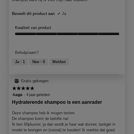
Beveelt dit product aan
✔
Ja
Kwaliteit van product
Kwaliteit
van
product,
Behulpzaam?
5
van
Ja ·
1
Nee ·
0
Melden
5
⊞
Gratis gekregen
☆☆☆☆☆
☆☆☆☆☆
5
Aagja
·
4 jaar geleden
van
Hydraterende shampoo is een aanrader
5
sterren.
Deze shampoo heb ik mogen testen.
De shampoo komt de belofte na!
Ik ben 60plusser, ja dan wordt je haar wat dunner, lastiger in
model te brengen en (vooral) te houden! Ik merkte dat goed.