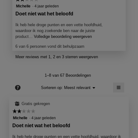
d
i
2
Michelle
·
4 jaar geleden
e
van
o
B
Doet niet wat het beloofd
o
5
o
e
p
sterren.
Ik heb hele droge punten en een vette hoofdhuid,
r
o
e
waardoor ik nog zoekende ben naar de juiste
V
n
o
product…
Volledige beoordeling weergeven
M
j
e
e
r
e
6 van 6 personen vond dit behulpzaam
t
r
d
e
d
o
Meer reviews met 1, 2 en 3 sterren weergeven
e
e
e
n
n
l
z
m
i
e
i
o
1–8 van 67 Beoordelingen
a
q
n
d
c
≡
u
?
a
g
Menu
Sorteren op:
Meest relevant
▼
t
a
Als
e
d
i
je
l
.
e
op
o
⊞
Gratis gekregen
d
de
o
G
o
i
volgend
☆☆☆☆☆
☆☆☆☆☆
p
knop
e
a
r
2
Michelle
·
4 jaar geleden
e
klikt,
l
s
wordt
van
M
n
Doet niet wat het beloofd
de
o
5
j
c
i
onderst
o
sterren.
e
inhoud
Ik heb hele droge punten en een vette hoofdhuid, waardoor ik