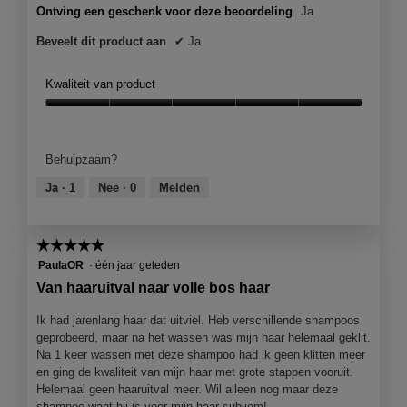
Ontving een geschenk voor deze beoordeling
Ja
Beveelt dit product aan
✔
Ja
Kwaliteit van product
Kwaliteit
van
product,
Behulpzaam?
5
van
Ja ·
1
Nee ·
0
Melden
5
☆☆☆☆☆
☆☆☆☆☆
5
PaulaOR
·
één jaar geleden
van
Van haaruitval naar volle bos haar
5
sterren.
Ik had jarenlang haar dat uitviel. Heb verschillende shampoos
geprobeerd, maar na het wassen was mijn haar helemaal geklit.
Na 1 keer wassen met deze shampoo had ik geen klitten meer
en ging de kwaliteit van mijn haar met grote stappen vooruit.
Helemaal geen haaruitval meer. Wil alleen nog maar deze
shampoo want hij is voor mijn haar subliem!