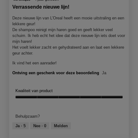
.
5
a
van
Verrassende nieuwe lijn!
v
a
5
sterren.
a
Deze nieuwe lijn van L'Oreal heeft een mooie uitstraling en een
r
lekkere geur!
n
g
De shampoo reinigt mijn haren goed en geeft lekker veel
d
e
schuim. Ik heb echt het idee dat deze nieuwe lijn iets doet voor
e
l
mijn haren!
5
Het voelt lekker zacht en gehydrateerd aan en laat een lekkere
e
geur achter.
s
d
t
e
Ik vind het een aanrader!
e
n
Ontving een geschenk voor deze beoordeling
Ja
r
.
r
2
Kwaliteit van product
e
v
n
a
Kwaliteit
.
n
van
product,
d
Behulpzaam?
5
e
van
Ja ·
5
Nee ·
0
Melden
5
5
s