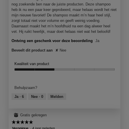
h
c
g
bijgewer
e
nog zoekende ben naar de juiste producten. Deze shampoo
r
v
h
e
heb ik nu een paar keer geprobeerd, maar helaas wordt het niet
e
e
n
e
mijn nieuwe favoriet! De shampoo maakt m’n haar heel stijl,
n
m
v
zorgt totaal niet voor volume en geeft weinig voeding.
l
s
o
Daarnaast maakt het m’n hoofdhuid na een dag alweer heel
e
l
t
d
vet. Hij ruikt heerlijk, maar doet helaas niet wat het beloofd!
n
e
e
a
r
Ontving een geschenk voor deze beoordeling
Ja
4
a
.
.
l
j
G
Beveelt dit product aan
✘
Nee
d
a
e
i
a
s
a
Kwaliteit van product
r
l
c
Kwaliteit
o
g
h
van
o
e
r
product,
g
Behulpzaam?
l
2
e
v
van
e
e
Ja ·
6
Nee ·
0
Melden
v
5
n
d
e
s
e
n
t
⊞
Gratis gekregen
n
4
e
☆☆☆☆☆
☆☆☆☆☆
r
.
j
5
Veronique
·
4 jaar geleden