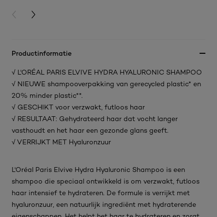
PREVIOUS CARD
NEXT CARD
Productinformatie
√ L'ORÉAL PARIS ELVIVE HYDRA HYALURONIC SHAMPOO
√ NIEUWE shampooverpakking van gerecycled plastic* en
20% minder plastic**.
√ GESCHIKT voor verzwakt, futloos haar
√ RESULTAAT: Gehydrateerd haar dat vocht langer
vasthoudt en het haar een gezonde glans geeft.
√ VERRIJKT MET Hyaluronzuur
L'Oréal Paris Elvive Hydra Hyaluronic Shampoo is een
shampoo die speciaal ontwikkeld is om verzwakt, futloos
haar intensief te hydrateren. De formule is verrijkt met
hyaluronzuur, een natuurlijk ingrediënt met hydraterende
eigenschappen. Het helpt het haar te hydrateren en zorgt