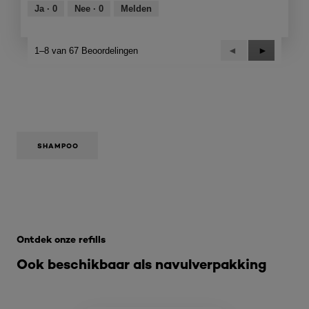
van
Ja ·
0
Nee ·
0
Melden
5
Vorige
◄
Volgende
►
1–8 van 67 Beoordelingen
Reviews
Reviews
SHAMPOO
Overslaan het dia: Refill Pages
Ontdek onze refills
Ook beschikbaar als navulverpakking​