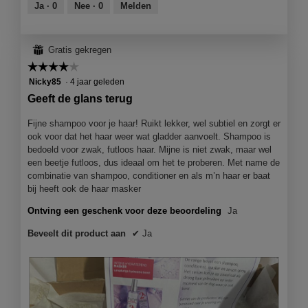
van
Ja ·
0
Nee ·
0
Melden
n
z
5
g
e
f
a
⊞
Gratis gekregen
o
c
t
t
☆☆☆☆☆
☆☆☆☆☆
o
i
4
Nicky85
·
4 jaar geleden
1
e
van
Geeft de glans terug
.
o
5
p
sterren.
Fijne shampoo voor je haar! Ruikt lekker, wel subtiel en zorgt er
e
ook voor dat het haar weer wat gladder aanvoelt. Shampoo is
n
bedoeld voor zwak, futloos haar. Mijne is niet zwak, maar wel
j
een beetje futloos, dus ideaal om het te proberen. Met name de
e
combinatie van shampoo, conditioner en als m’n haar er baat
e
bij heeft ook de haar masker
e
n
Ontving een geschenk voor deze beoordeling
Ja
m
o
Beveelt dit product aan
✔
Ja
d
a
a
l
d