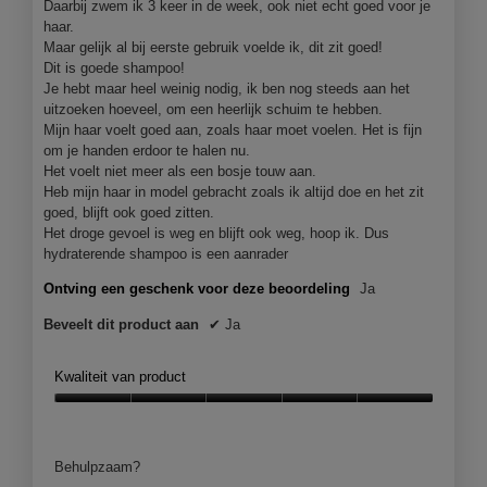
Daarbij zwem ik 3 keer in de week, ook niet echt goed voor je
haar.
Maar gelijk al bij eerste gebruik voelde ik, dit zit goed!
Dit is goede shampoo!
Je hebt maar heel weinig nodig, ik ben nog steeds aan het
uitzoeken hoeveel, om een heerlijk schuim te hebben.
Mijn haar voelt goed aan, zoals haar moet voelen. Het is fijn
om je handen erdoor te halen nu.
Het voelt niet meer als een bosje touw aan.
Heb mijn haar in model gebracht zoals ik altijd doe en het zit
goed, blijft ook goed zitten.
Het droge gevoel is weg en blijft ook weg, hoop ik. Dus
hydraterende shampoo is een aanrader
Ontving een geschenk voor deze beoordeling
Ja
Beveelt dit product aan
✔
Ja
Kwaliteit van product
Kwaliteit
van
product,
Behulpzaam?
5