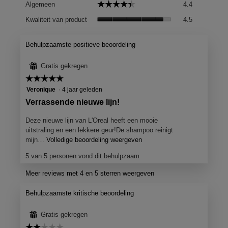
☆☆☆☆☆
☆☆☆☆☆
Algemeen
4.4
gemiddelde
Kwaliteit
scorewaard
Kwaliteit van product
4.5
van
is
product,
4.4
gemiddelde
Behulpzaamste positieve beoordeling
van
scorewaard
5.
is
⊞
Gratis gekregen
4.5
☆☆☆☆☆
☆☆☆☆☆
van
5
Veronique
·
4 jaar geleden
5.
van
B
Verrassende nieuwe lijn!
5
e
sterren.
Deze nieuwe lijn van L'Oreal heeft een mooie
o
uitstraling en een lekkere geur!De shampoo reinigt
o
mijn…
Volledige beoordeling weergeven
M
e
r
5 van 5 personen vond dit behulpzaam
t
d
d
Meer reviews met 4 en 5 sterren weergeven
e
e
l
z
Behulpzaamste kritische beoordeling
e
i
a
n
⊞
Gratis gekregen
c
g
☆☆☆☆☆
☆☆☆☆☆
t