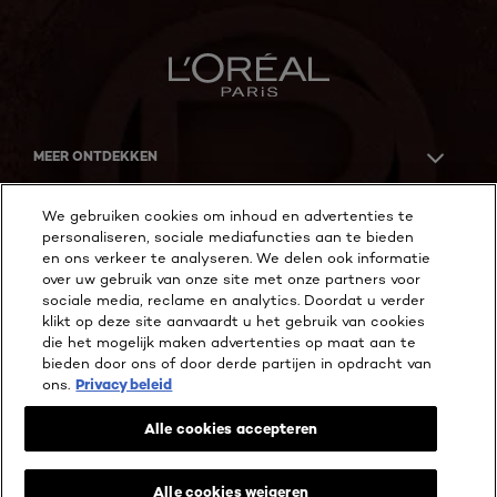
MEER ONTDEKKEN
ADDRESS
We gebruiken cookies om inhoud en advertenties te
personaliseren, sociale mediafuncties aan te bieden
en ons verkeer te analyseren. We delen ook informatie
over uw gebruik van onze site met onze partners voor
Facebook
YouTube
Instagram
sociale media, reclame en analytics. Doordat u verder
klikt op deze site aanvaardt u het gebruik van cookies
die het mogelijk maken advertenties op maat aan te
bieden door ons of door derde partijen in opdracht van
Cookie Instellingen
ons.
Privacy beleid
Privacy beleid
Wettelijke Bepalingen
Alle cookies accepteren
Algemene voorwaarden reviews en recensies
@ 2026 L'Oréal Paris
!-- Chatchamp Website Chat Code -->
Alle cookies weigeren