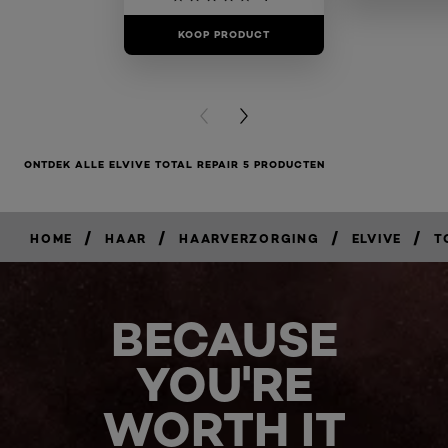
KOOP PRODUCT
KOOP PR
PREVIOUS CARD
NEXT CARD
ONTDEK ALLE ELVIVE TOTAL REPAIR 5 PRODUCTEN
/
/
/
/
HOME
HAAR
HAARVERZORGING
ELVIVE
T
BECAUSE
YOU'RE
WORTH IT