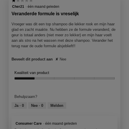
☆☆☆☆☆
☆☆☆☆☆
5.
is
1
Cher21
·
één maand geleden
1
van
Veranderde formule is vreselijk
van
5
5.
sterren.
Vroeger was dit een top shampoo die lekker rook en mijn haar
glad en zacht maakte. Nu hebben ze de formule veranderd, de
geur is totaal anders (niet meer zo lekker) en mijn haar voelt
aan als stro na het wassen met deze shampoo. Verander het
terug naar de oude formule alsjeblieft!!
Beveelt dit product aan
✘
Nee
Kwaliteit van product
Kwaliteit
van
product,
Behulpzaam?
1
van
Ja ·
0
Nee ·
0
Melden
5
Consumer Care
·
één maand geleden