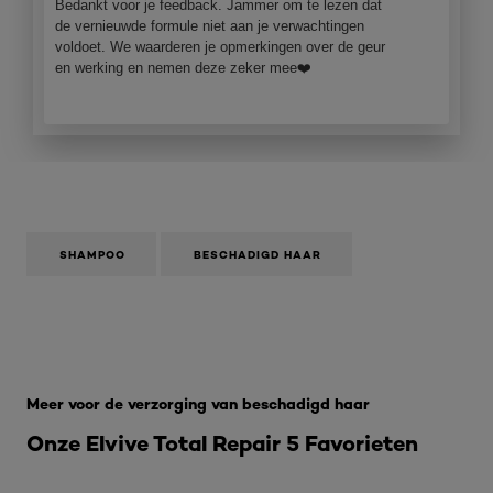
Bedankt voor je feedback. Jammer om te lezen dat
de vernieuwde formule niet aan je verwachtingen
voldoet. We waarderen je opmerkingen over de geur
en werking en nemen deze zeker mee❤️
SHAMPOO
BESCHADIGD HAAR
Overslaan het dia: elvive-total-repair-5 heropbouwen
Meer voor de verzorging van beschadigd haar
Onze Elvive Total Repair 5 Favorieten