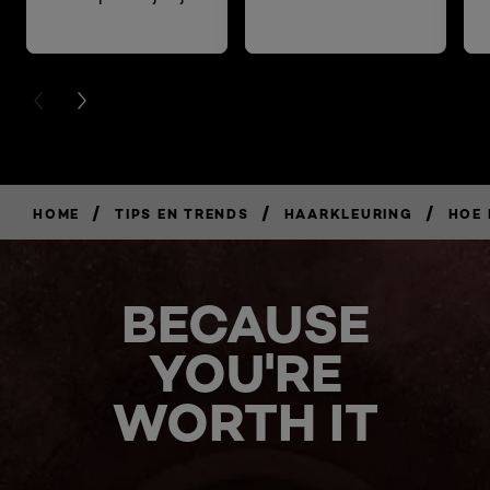
PREVIOUS CARD
NEXT CARD
/
/
/
HOME
TIPS EN TRENDS
HAARKLEURING
HOE 
BECAUSE
YOU'RE
WORTH IT