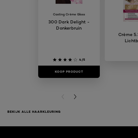
Casting Crème Gloss
300 Dark Delight -
Donkerbruin
Crème 5.
Lichtb
4/5
KOOP PRODUCT
KOOP PR
PREVIOUS CARD
NEXT CARD
BEKIJK ALLE HAARKLEURING
Overslaan het dia: Hoe krijg ik de perfecte bruine haarkl