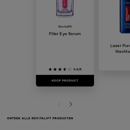
Revitalift
Filler Eye Serum
Laser Pure
Nacht
3.6/5
KOOP PRODUCT
KOOP PR
PREVIOUS CARD
NEXT CARD
ONTDEK ALLE REVITALIFT PRODUCTEN