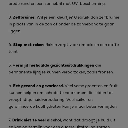
brede rand en een zonnebril met UV-bescherming.
Zelfbruiner:
3.
Wil je een kleurtje? Gebruik dan zelfbruiner
in plaats van in de zon of onder de zonnebank te gaan
liggen.
Stop met roken:
4.
Roken zorgt voor rimpels en een doffe
teint.
ermijd herhaalde gezichtsuitdrukkingen
5. V
die
permanente lijntjes kunnen veroorzaken, zoals fronsen.
Eet gezond en gevarieerd.
6.
Veel verse groenten en fruit
kunnen helpen om schade te voorkomen die leiden tot
vroegtijdige huidveroudering. Veel suiker en
geraffineerde koolhydraten kan je maar beter vermijden.
Drink niet te veel alcohol,
7.
want dat droogt je huid uit
en kan op termijn voor een oudere uitstraling zorgen.