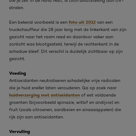
die je zelf in de hand hebt, is toch blootstelling aan UV-
stralen.
foto uit 2012
Een bekend voorbeeld is een
van een
truckchauffeur die 28 jaar lang met de linkerkant van zijn
gezicht naar het raam reed en daardoor vaker aan
zonlicht was blootgesteld, terwijl de rechterkant in de
schaduw bleef. Dit verschil is duidelijk zichtbaar op zijn
gezicht.
Voeding
Antioxidanten neutraliseren schadelijke vrije radicalen
die je huid sneller laten verouderen. Ga op zoek naar
huidverzorging met antioxidanten
of eet voldoende
groenten (bijvoorbeeld spinazie, witlof en andijvie) en
fruit (zoals citroenen, aardbeien en sinaasappelen) die
rijk zijn aan antioxidanten.
Vervuiling