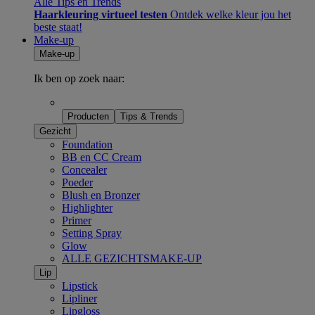
Alle Tips en Trends
Haarkleuring virtueel testen
Ontdek welke kleur jou het
beste staat!
Make-up
Make-up
Ik ben op zoek naar:
Producten
Tips & Trends
Gezicht
Foundation
BB en CC Cream
Concealer
Poeder
Blush en Bronzer
Highlighter
Primer
Setting Spray
Glow
ALLE GEZICHTSMAKE-UP
Lip
Lipstick
Lipliner
Lipgloss