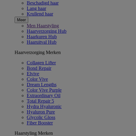
Beschadigd haar
Lang haar
Krullend haar
Meer
Men Haarstyling
Haarverzorging Hub
Haarkuren Hub
Haaruitval Hub
Haarverzorging Merken
Collagen Lifter
Bond Repair
Elvive
Color Vive
Dream Lengths
Color Vive Purple
Extraordinary Oil
Total Repair 5
Hydra Hyaluronic
Hyaluron Pure
Glycolic Gloss
Fiber Booster
Haarstyling Merken