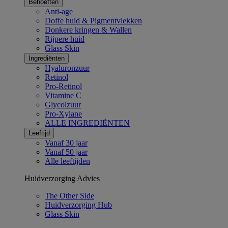
Behoeften
Anti-age
Doffe huid & Pigmentvlekken
Donkere kringen & Wallen
Rijpere huid
Glass Skin
Ingrediënten​
Hyaluronzuur
Retinol
Pro-Retinol
Vitamine C
Glycolzuur
Pro-Xylane
ALLE INGREDIËNTEN
Leeftijd
Vanaf 30 jaar
Vanaf 50 jaar
Alle leeftijden
Huidverzorging Advies
The Other Side
Huidverzorging Hub
Glass Skin