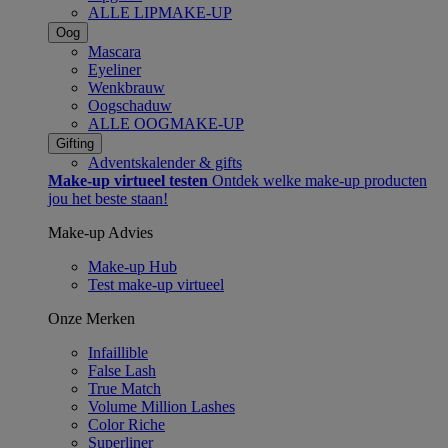
ALLE LIPMAKE-UP
Oog
Mascara
Eyeliner
Wenkbrauw
Oogschaduw
ALLE OOGMAKE-UP
Gifting
Adventskalender & gifts​
Make-up virtueel testen
Ontdek welke make-up producten
jou het beste staan!​
Make-up Advies
Make-up Hub
Test make-up virtueel
Onze Merken
Infaillible
False Lash
True Match
Volume Million Lashes
Color Riche
Superliner