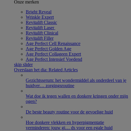
Onze merken
Bright Reveal
Wrinkle Expert
Revitalift Classic
Revitalift Laser ​
Revitalift Clinical
Revitalift Filler
Age Perfect Cell Renaissance
Age Perfect Golden Age
Age Perfect Collageen Expert
Age Perfect Intensief Voedend
skip slider
Overslaan het dia: Related Articles
Gezichtsserum: het wondermiddel als onderdeel van je
huidver
…
zorgingsroutine
Wat doe ik tegen wallen en donkere kringen onder mijn
ogen?
De beste beauty routine voor de gevoelige huid
Hoe donkere vlekken en hyperpigmentatie
verminderen: jouw gi
…
ds voor een egale huid