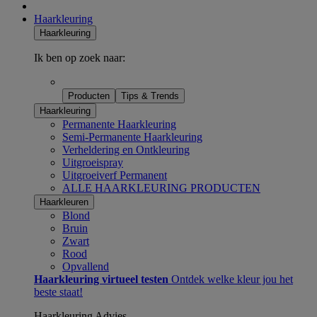
Haarkleuring
Haarkleuring
Ik ben op zoek naar:
Producten
Tips & Trends
Haarkleuring
Permanente Haarkleuring
Semi-Permanente Haarkleuring
Verheldering en Ontkleuring
Uitgroeispray
Uitgroeiverf Permanent
ALLE HAARKLEURING PRODUCTEN
Haarkleuren
Blond
Bruin
Zwart
Rood
Opvallend
Haarkleuring virtueel testen
Ontdek welke kleur jou het
beste staat!
Haarkleuring Advies