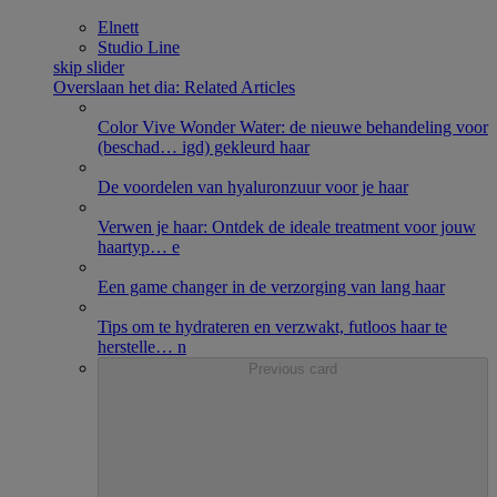
Elnett
Studio Line
skip slider
Overslaan het dia: Related Articles
Color Vive Wonder Water: de nieuwe behandeling voor
(beschad
…
igd) gekleurd haar
De voordelen van hyaluronzuur voor je haar
Verwen je haar: Ontdek de ideale treatment voor jouw
haartyp
…
e​
Een game changer in de verzorging van lang haar
Tips om te hydrateren en verzwakt, futloos haar te
herstelle
…
n
Previous card