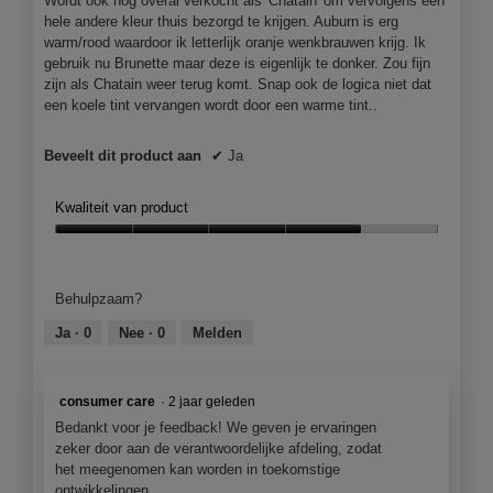
Wordt ook nog overal verkocht als 'Chatain' om vervolgens een
hele andere kleur thuis bezorgd te krijgen. Auburn is erg
warm/rood waardoor ik letterlijk oranje wenkbrauwen krijg. Ik
gebruik nu Brunette maar deze is eigenlijk te donker. Zou fijn
zijn als Chatain weer terug komt. Snap ook de logica niet dat
een koele tint vervangen wordt door een warme tint..
Beveelt dit product aan
✔
Ja
Kwaliteit van product
Kwaliteit
van
product,
Behulpzaam?
4
van
Ja ·
0
Nee ·
0
Melden
5
consumer care
·
2 jaar geleden
Bedankt voor je feedback! We geven je ervaringen
zeker door aan de verantwoordelijke afdeling, zodat
het meegenomen kan worden in toekomstige
ontwikkelingen.