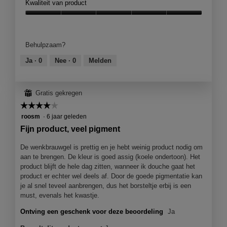
Kwaliteit van product
Kwaliteit
van
product,
Behulpzaam?
5
van
Ja ·
0
Nee ·
0
Melden
5
⊞
Gratis gekregen
☆☆☆☆☆
☆☆☆☆☆
4
roosm
·
6 jaar geleden
van
Fijn product, veel pigment
5
sterren.
De wenkbrauwgel is prettig en je hebt weinig product nodig om
aan te brengen. De kleur is goed assig (koele ondertoon). Het
product blijft de hele dag zitten, wanneer ik douche gaat het
product er echter wel deels af. Door de goede pigmentatie kan
je al snel teveel aanbrengen, dus het borsteltje erbij is een
must, evenals het kwastje.
Ontving een geschenk voor deze beoordeling
Ja