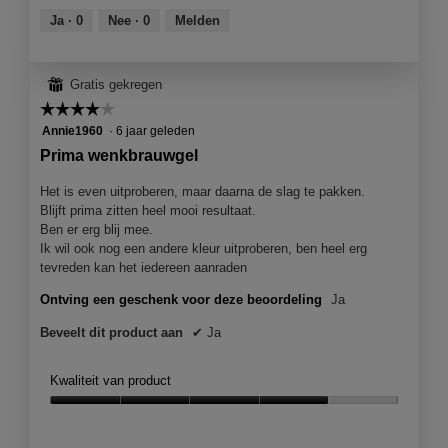
van
Ja ·
0
Nee ·
0
Melden
5
⊞
Gratis gekregen
☆☆☆☆☆
☆☆☆☆☆
4
Annie1960
·
6 jaar geleden
van
Prima wenkbrauwgel
5
sterren.
Het is even uitproberen, maar daarna de slag te pakken.
Blijft prima zitten heel mooi resultaat.
Ben er erg blij mee.
Ik wil ook nog een andere kleur uitproberen, ben heel erg
tevreden kan het iedereen aanraden
Ontving een geschenk voor deze beoordeling
Ja
Beveelt dit product aan
✔
Ja
Kwaliteit van product
Kwaliteit
van