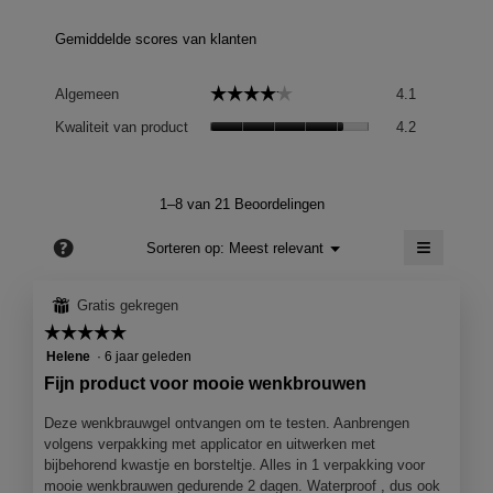
Gemiddelde scores van klanten
Algemeen,
☆☆☆☆☆
☆☆☆☆☆
Algemeen
4.1
gemiddelde
Kwaliteit
scorewaard
Kwaliteit van product
4.2
van
is
product,
4.1
gemiddelde
van
scorewaard
1–8 van 21 Beoordelingen
5.
is
≡
4.2
?
Menu
Sorteren op:
Meest relevant
▼
van
Als
5.
je
op
⊞
Gratis gekregen
de
volgend
☆☆☆☆☆
☆☆☆☆☆
knop
5
Helene
·
6 jaar geleden
klikt,
wordt
van
Fijn product voor mooie wenkbrouwen
de
5
onderst
sterren.
inhoud
Deze wenkbrauwgel ontvangen om te testen. Aanbrengen
bijgewer
volgens verpakking met applicator en uitwerken met
bijbehorend kwastje en borsteltje. Alles in 1 verpakking voor
mooie wenkbrauwen gedurende 2 dagen. Waterproof , dus ook