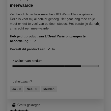
van
meerwaarde
5
sterren.
Zelf heb ik bruin haar maar heb 103 Warm Blonde gekozen.
Deze is voor mij al donker genoeg. Het gaat lang mee en je
moet er niet te veel van op doen steeds. Het borsteltje dat erbij
zit is echt een meerwaarde.
Heb je dit product van L'Oréal Paris ontvangen ter
beoordeling?
Ja
Beveelt dit product aan
✔
Ja
Kwaliteit van product
Kwaliteit
van
product,
Behulpzaam?
4
van
Ja ·
0
Nee ·
0
Melden
5
⊞
Gratis gekregen
☆☆☆☆☆
☆☆☆☆☆