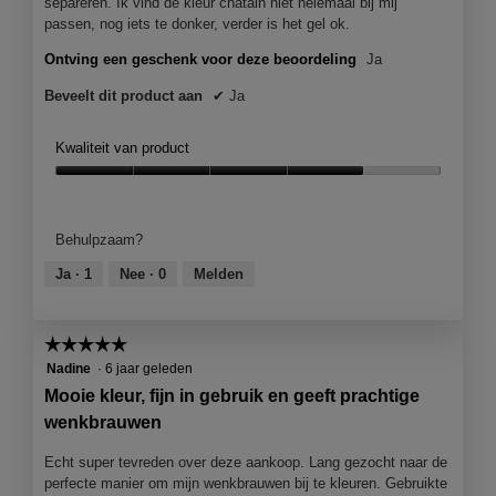
separeren. Ik vind de kleur chatain niet helemaal bij mij
n
passen, nog iets te donker, verder is het gel ok.
m
o
Ontving een geschenk voor deze beoordeling
Ja
d
a
Beveelt dit product aan
✔
Ja
a
l
Kwaliteit van product
d
i
Kwaliteit
a
van
l
product,
Behulpzaam?
o
4
o
van
Ja ·
1
Nee ·
0
Melden
g
5
v
e
☆☆☆☆☆
☆☆☆☆☆
n
5
s
Nadine
·
6 jaar geleden
van
t
Mooie kleur, fijn in gebruik en geeft prachtige
5
e
wenkbrauwen
sterren.
r
.
Echt super tevreden over deze aankoop. Lang gezocht naar de
perfecte manier om mijn wenkbrauwen bij te kleuren. Gebruikte