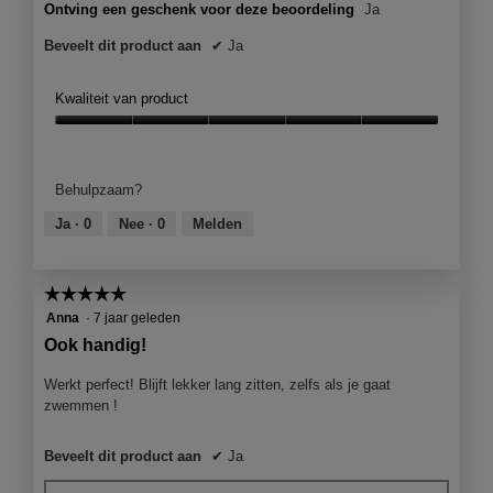
Ontving een geschenk voor deze beoordeling
Ja
Beveelt dit product aan
✔
Ja
Kwaliteit van product
Kwaliteit
van
product,
Behulpzaam?
5
van
Ja ·
0
Nee ·
0
Melden
5
☆☆☆☆☆
☆☆☆☆☆
5
Anna
·
7 jaar geleden
van
Ook handig!
5
sterren.
Werkt perfect! Blijft lekker lang zitten, zelfs als je gaat
zwemmen !
Beveelt dit product aan
✔
Ja