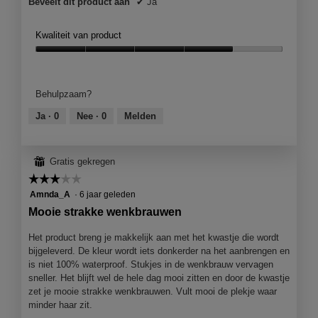
Beveelt dit product aan
✔
Ja
Kwaliteit van product
Kwaliteit
van
product,
Behulpzaam?
4
van
Ja ·
0
Nee ·
0
Melden
5
⊞
Gratis gekregen
☆☆☆☆☆
☆☆☆☆☆
3
Amnda_A
·
6 jaar geleden
van
Mooie strakke wenkbrauwen
5
sterren.
Het product breng je makkelijk aan met het kwastje die wordt
bijgeleverd. De kleur wordt iets donkerder na het aanbrengen en
is niet 100% waterproof. Stukjes in de wenkbrauw vervagen
sneller. Het blijft wel de hele dag mooi zitten en door de kwastje
zet je mooie strakke wenkbrauwen. Vult mooi de plekje waar
minder haar zit.