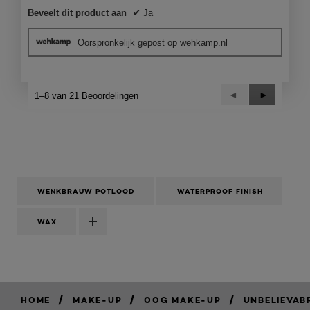
Beveelt dit product aan
✔
Ja
Oorspronkelijk gepost op wehkamp.nl
Vorige
◄
Volgende
►
1–8 van 21 Beoordelingen
Reviews
Reviews
WENKBRAUW POTLOOD
WATERPROOF FINISH
WAX
/
/
/
HOME
MAKE-UP
OOG MAKE-UP
UNBELIEVA