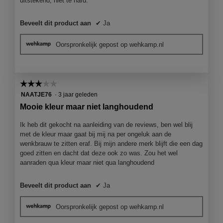
uitstekend, niet te hard.
Beveelt dit product aan
✔
Ja
Oorspronkelijk gepost op wehkamp.nl
☆☆☆☆☆
☆☆☆☆☆
3
NAATJE76
·
3 jaar geleden
van
Mooie kleur maar niet langhoudend
5
sterren.
Ik heb dit gekocht na aanleiding van de reviews, ben wel blij
met de kleur maar gaat bij mij na per ongeluk aan de
wenkbrauw te zitten eraf. Bij mijn andere merk blijft die een dag
goed zitten en dacht dat deze ook zo was. Zou het wel
aanraden qua kleur maar niet qua langhoudend
Beveelt dit product aan
✔
Ja
Oorspronkelijk gepost op wehkamp.nl