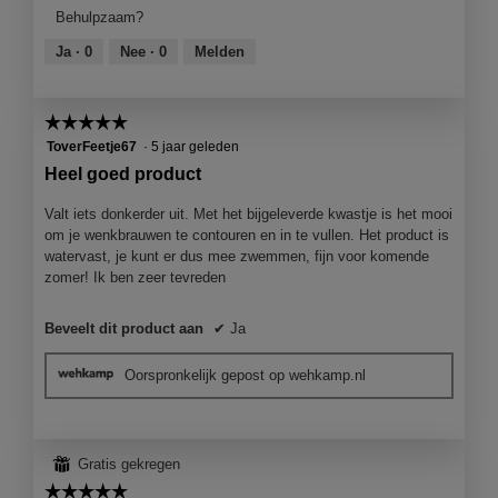
product,
Behulpzaam?
4
van
Ja ·
0
Nee ·
0
Melden
5
☆☆☆☆☆
☆☆☆☆☆
5
ToverFeetje67
·
5 jaar geleden
van
Heel goed product
5
sterren.
Valt iets donkerder uit. Met het bijgeleverde kwastje is het mooi
om je wenkbrauwen te contouren en in te vullen. Het product is
watervast, je kunt er dus mee zwemmen, fijn voor komende
zomer! Ik ben zeer tevreden
Beveelt dit product aan
✔
Ja
Oorspronkelijk gepost op wehkamp.nl
⊞
Gratis gekregen
☆☆☆☆☆
☆☆☆☆☆