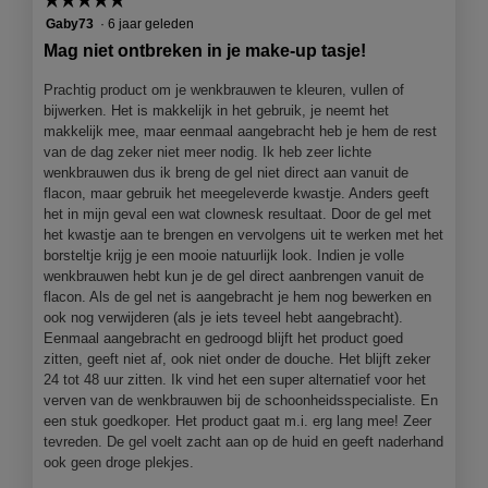
5
Gaby73
·
6 jaar geleden
van
Mag niet ontbreken in je make-up tasje!
5
sterren.
Prachtig product om je wenkbrauwen te kleuren, vullen of
bijwerken. Het is makkelijk in het gebruik, je neemt het
makkelijk mee, maar eenmaal aangebracht heb je hem de rest
van de dag zeker niet meer nodig. Ik heb zeer lichte
wenkbrauwen dus ik breng de gel niet direct aan vanuit de
flacon, maar gebruik het meegeleverde kwastje. Anders geeft
het in mijn geval een wat clownesk resultaat. Door de gel met
het kwastje aan te brengen en vervolgens uit te werken met het
borsteltje krijg je een mooie natuurlijk look. Indien je volle
wenkbrauwen hebt kun je de gel direct aanbrengen vanuit de
flacon. Als de gel net is aangebracht je hem nog bewerken en
ook nog verwijderen (als je iets teveel hebt aangebracht).
Eenmaal aangebracht en gedroogd blijft het product goed
zitten, geeft niet af, ook niet onder de douche. Het blijft zeker
24 tot 48 uur zitten. Ik vind het een super alternatief voor het
verven van de wenkbrauwen bij de schoonheidsspecialiste. En
een stuk goedkoper. Het product gaat m.i. erg lang mee! Zeer
tevreden. De gel voelt zacht aan op de huid en geeft naderhand
ook geen droge plekjes.