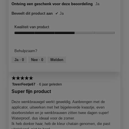
Ontving een geschenk voor deze beoordeling
Ja
Beveelt dit product aan
✔
Ja
Kwaliteit van product
Kwaliteit
van
product,
Behulpzaam?
3
van
Ja ·
0
Nee ·
0
Melden
5
☆☆☆☆☆
☆☆☆☆☆
5
ToverFeetje67
·
6 jaar geleden
van
Super fijn product
5
sterren.
Deze wenkbrauwgel werkt geweldig. Aanbrengen met de
applicator, uitwerken met het bijgeleverde kwastje, even
doorborstelen en je wenkbrauwen zitten twee dagen super!
Waterproof, dus ideaal voor de zomer.
Ik heb donker haar, heb de kleur chatain genomen, die past