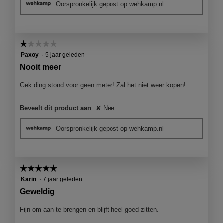
Oorspronkelijk gepost op wehkamp.nl
☆☆☆☆☆
☆☆☆☆☆
1
Paxoy
·
5 jaar geleden
van
Nooit meer
5
sterren.
Gek ding stond voor geen meter! Zal het niet weer kopen!
Beveelt dit product aan
✘
Nee
Oorspronkelijk gepost op wehkamp.nl
☆☆☆☆☆
☆☆☆☆☆
5
Karin
·
7 jaar geleden
van
Geweldig
5
sterren.
Fijn om aan te brengen en blijft heel goed zitten.