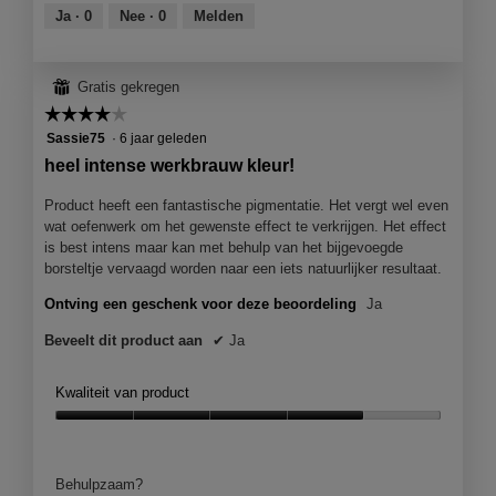
van
Ja ·
0
Nee ·
0
Melden
5
⊞
Gratis gekregen
☆☆☆☆☆
☆☆☆☆☆
4
Sassie75
·
6 jaar geleden
van
heel intense werkbrauw kleur!
5
sterren.
Product heeft een fantastische pigmentatie. Het vergt wel even
wat oefenwerk om het gewenste effect te verkrijgen. Het effect
is best intens maar kan met behulp van het bijgevoegde
borsteltje vervaagd worden naar een iets natuurlijker resultaat.
Ontving een geschenk voor deze beoordeling
Ja
Beveelt dit product aan
✔
Ja
Kwaliteit van product
Kwaliteit
van
product,
Behulpzaam?
4