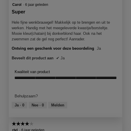
5
Carol
·
6 jaar geleden
van
Super
5
sterren.
Hele fijne wenkbrauwgel! Makkelijk op te brengen en uit te
werken. Handig met het meegeleverde kwastje/borsteltje.
Mooie kleur(chatain) bij donkerblond haar. Ook na het
zwemmen zat de gel nog perfect! Aanrader.
Ontving een geschenk voor deze beoordeling
Ja
Beveelt dit product aan
✔
Ja
Kwaliteit van product
Kwaliteit
van
product,
Behulpzaam?
5
van
Ja ·
0
Nee ·
0
Melden
5
☆☆☆☆☆
☆☆☆☆☆
4
rivl
·
6 jaar geleden