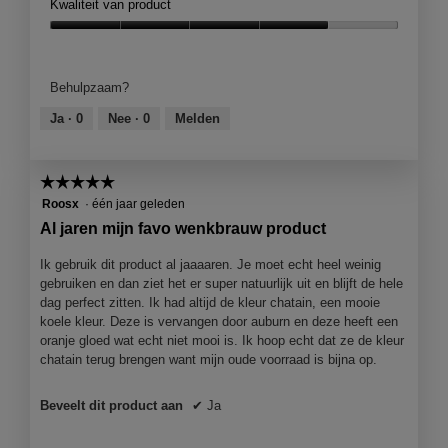
Kwaliteit van product
Kwaliteit
van
product,
Behulpzaam?
4
van
Ja ·
0
Nee ·
0
Melden
5
☆☆☆☆☆
☆☆☆☆☆
5
Roosx
·
één jaar geleden
van
Al jaren mijn favo wenkbrauw product
5
sterren.
Ik gebruik dit product al jaaaaren. Je moet echt heel weinig
gebruiken en dan ziet het er super natuurlijk uit en blijft de hele
dag perfect zitten. Ik had altijd de kleur chatain, een mooie
koele kleur. Deze is vervangen door auburn en deze heeft een
oranje gloed wat echt niet mooi is. Ik hoop echt dat ze de kleur
chatain terug brengen want mijn oude voorraad is bijna op.
Beveelt dit product aan
✔
Ja