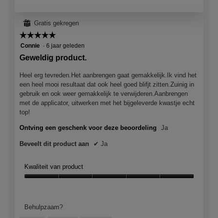
⊞
Gratis gekregen
☆☆☆☆☆
☆☆☆☆☆
5
Connie
·
6 jaar geleden
van
Geweldig product.
5
sterren.
Heel erg tevreden.Het aanbrengen gaat gemakkelijk.Ik vind het
een heel mooi resultaat dat ook heel goed blifjt zitten.Zuinig in
gebruik en ook weer gemakkelijk te verwijderen.Aanbrengen
met de applicator, uitwerken met het bijgeleverde kwastje echt
top!
Ontving een geschenk voor deze beoordeling
Ja
Beveelt dit product aan
✔
Ja
Kwaliteit van product
Kwaliteit
van
product,
Behulpzaam?
5