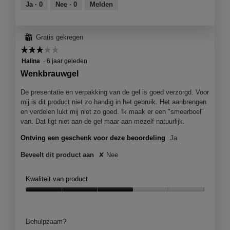
van
Ja ·
0
Nee ·
0
Melden
5
⊞
Gratis gekregen
☆☆☆☆☆
☆☆☆☆☆
3
Halina
·
6 jaar geleden
van
Wenkbrauwgel
5
sterren.
De presentatie en verpakking van de gel is goed verzorgd. Voor
mij is dit product niet zo handig in het gebruik. Het aanbrengen
en verdelen lukt mij niet zo goed. Ik maak er een "smeerboel"
van. Dat ligt niet aan de gel maar aan mezelf natuurlijk.
Ontving een geschenk voor deze beoordeling
Ja
Beveelt dit product aan
✘
Nee
Kwaliteit van product
Kwaliteit
van
product,
Behulpzaam?
3