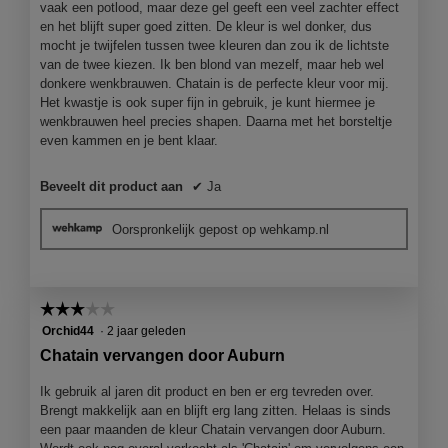
vaak een potlood, maar deze gel geeft een veel zachter effect
en het blijft super goed zitten. De kleur is wel donker, dus
mocht je twijfelen tussen twee kleuren dan zou ik de lichtste
van de twee kiezen. Ik ben blond van mezelf, maar heb wel
donkere wenkbrauwen. Chatain is de perfecte kleur voor mij.
Het kwastje is ook super fijn in gebruik, je kunt hiermee je
wenkbrauwen heel precies shapen. Daarna met het borsteltje
even kammen en je bent klaar.
Beveelt dit product aan
✔
Ja
Oorspronkelijk gepost op wehkamp.nl
☆☆☆☆☆
☆☆☆☆☆
3
Orchid44
·
2 jaar geleden
van
Chatain vervangen door Auburn
5
sterren.
Ik gebruik al jaren dit product en ben er erg tevreden over.
Brengt makkelijk aan en blijft erg lang zitten. Helaas is sinds
een paar maanden de kleur Chatain vervangen door Auburn.