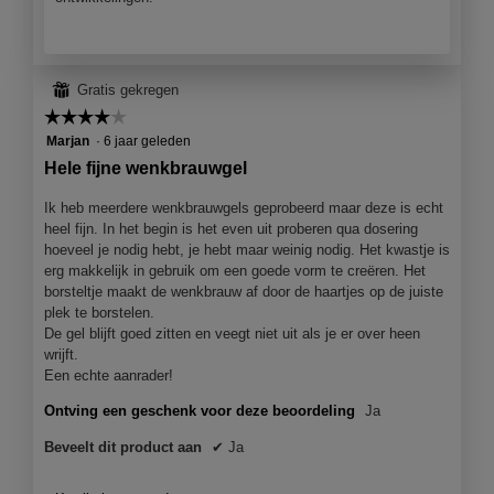
⊞
Gratis gekregen
☆☆☆☆☆
☆☆☆☆☆
4
Marjan
·
6 jaar geleden
van
Hele fijne wenkbrauwgel
5
sterren.
Ik heb meerdere wenkbrauwgels geprobeerd maar deze is echt
heel fijn. In het begin is het even uit proberen qua dosering
hoeveel je nodig hebt, je hebt maar weinig nodig. Het kwastje is
erg makkelijk in gebruik om een goede vorm te creëren. Het
borsteltje maakt de wenkbrauw af door de haartjes op de juiste
plek te borstelen.
De gel blijft goed zitten en veegt niet uit als je er over heen
wrijft.
Een echte aanrader!
Ontving een geschenk voor deze beoordeling
Ja
Beveelt dit product aan
✔
Ja