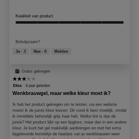
B
F
e
o
o
t
Kwaliteit van product
o
o
r
M
Kwaliteit
d
e
van
e
t
product,
Behulpzaam?
l
d
5
i
e
van
Ja ·
3
Nee ·
0
Melden
n
z
5
g
e
f
a
⊞
Gratis gekregen
o
c
t
t
☆☆☆☆☆
☆☆☆☆☆
o
i
3
Elisa
·
6 jaar geleden
1
e
van
Wenkbrauwgel, maar welke kleur moet ik?
.
o
5
p
sterren.
Ik heb het product gekregen om te testen, via een website
e
moest ik de juiste kleur kiezen. Dit vond ik best moeilijk, omdat
n
ik inmiddels behoorlijk grijs haar heb. Welke tint is dan de
j
juiste? Het product lijkt op een lipgloss, maar dan in een andere
e
kleur. Je kunt het gel makkelijk aanbrengen en met het extra
e
bijgeleverde borsteltje de haartjes van je wenkbrauwen weer
e