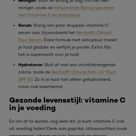
Reinigen
: Start en eindig je dag fris met een
reiniger, zoals de
Schuimende Reinigingscrème
met Vitamine C en Salicylzuur
.
Serum
: Breng een paar druppels vitamine C-
serum aan, bijvoorbeeld het
Revitalift Clinical
Puur Serum
. Deze formule met salicylzuur maakt
je huid gladder en verfijnt je poriën. Extra fijn:
het is superzacht voor je huid.
Hydrateren
: Sluit af met een vochtinbrengende
crème, zoals de
Revitalift Clinical Anti-UV Fluid
SPF 50
. Zo is je huid niet alleen gehydrateerd,
maar ook beschermd.
Gezonde levensstijl: vitamine C
in je voeding
En om af te sluiten, nog even dit: je kunt vitamine C ook
uit voeding halen! Denk aan paprika, citrusvruchten zoals
sinaasappel, citroen en kiwi, broccoli en groene