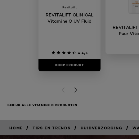
Revitalift
REVITALIFT CLINICAL
Vitamine C UV Fluid
REVITALIFT
Puur Vit
4.4/5
KOOP PRODUCT
KOOP PR
PREVIOUS CARD
NEXT CARD
BEKIJK ALLE VITAMINE C PRODUCTEN
/
/
/
HOME
TIPS EN TRENDS
HUIDVERZORGING
WA