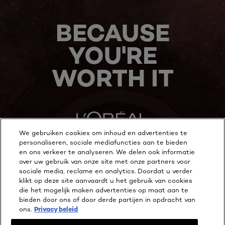
BECAUSE
YOU'RE
WORTH IT
We gebruiken cookies om inhoud en advertenties te
personaliseren, sociale mediafuncties aan te bieden
en ons verkeer te analyseren. We delen ook informatie
MEER ONTDEKKEN
over uw gebruik van onze site met onze partners voor
sociale media, reclame en analytics. Doordat u verder
ADDRESS
klikt op deze site aanvaardt u het gebruik van cookies
die het mogelijk maken advertenties op maat aan te
bieden door ons of door derde partijen in opdracht van
ons.
Privacy beleid
Facebook
YouTube
Instagram