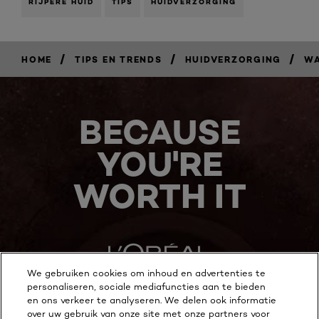
RIJPERE HUID
TIPS
HUIDVERZORGING
/
/
/
HOME
TIPS EN TRENDS
HUIDVERZORGING
WA
BECAUSE
YOU'RE
WORTH IT
We gebruiken cookies om inhoud en advertenties te
personaliseren, sociale mediafuncties aan te bieden
en ons verkeer te analyseren. We delen ook informatie
MEER ONTDEKKEN
over uw gebruik van onze site met onze partners voor