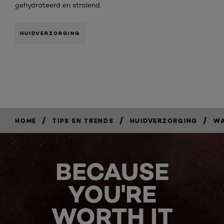
gehydrateerd en stralend.
HUIDVERZORGING
/
/
/
HOME
TIPS EN TRENDS
HUIDVERZORGING
WA
BECAUSE
YOU'RE
WORTH IT