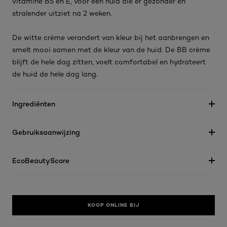
vitamine B5 en E, voor een huid die er gezonder en
stralender uitziet na 2 weken.
De witte crème verandert van kleur bij het aanbrengen en
smelt mooi samen met de kleur van de huid. De BB crème
blijft de hele dag zitten, voelt comfortabel en hydrateert
de huid de hele dag lang.
Ingrediënten
Gebruiksaanwijzing
EcoBeautyScore
KOOP ONLINE BIJ