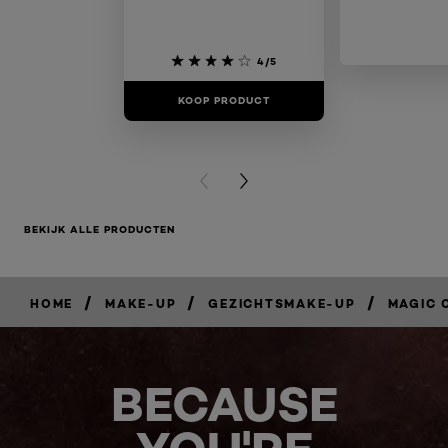
4/5
KOOP PRODUCT
KOOP PR
PREVIOUS CARD
NEXT CARD
BEKIJK ALLE PRODUCTEN
/
/
/
HOME
MAKE-UP
GEZICHTSMAKE-UP
MAGIC C
BECAUSE