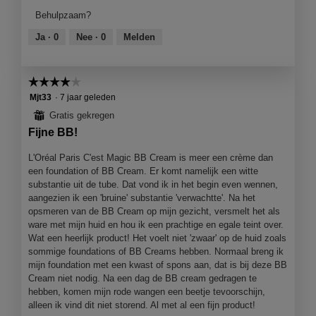
product,
Behulpzaam?
4
van
Ja ·
0
Nee ·
0
Melden
5
☆☆☆☆☆
☆☆☆☆☆
4
Mjt33
·
7 jaar geleden
van
⊞
Gratis gekregen
5
Fijne BB!
sterren.
L'Oréal Paris C'est Magic BB Cream is meer een crème dan
een foundation of BB Cream. Er komt namelijk een witte
substantie uit de tube. Dat vond ik in het begin even wennen,
aangezien ik een 'bruine' substantie 'verwachtte'. Na het
opsmeren van de BB Cream op mijn gezicht, versmelt het als
ware met mijn huid en hou ik een prachtige en egale teint over.
Wat een heerlijk product! Het voelt niet 'zwaar' op de huid zoals
sommige foundations of BB Creams hebben. Normaal breng ik
mijn foundation met een kwast of spons aan, dat is bij deze BB
Cream niet nodig. Na een dag de BB cream gedragen te
hebben, komen mijn rode wangen een beetje tevoorschijn,
alleen ik vind dit niet storend. Al met al een fijn product!