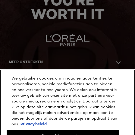
YOU'RE
WORTH IT
MEER ONTDEKKEN
ADDRESS
We gebruiken cookies om inhoud en advertenties te
personaliseren, sociale mediafuncties aan te bieden
en ons verkeer te analyseren. We delen ook informatie
over uw gebruik van onze site met onze partners voor
Facebook
YouTube
Instagram
sociale media, reclame en analytics. Doordat u verder
klikt op deze site aanvaardt u het gebruik van cookies
die het mogelijk maken advertenties op maat aan te
bieden door ons of door derde partijen in opdracht van
Cookie Instellingen
ons.
Privacy beleid
Privacy beleid
Wettelijke Bepalingen