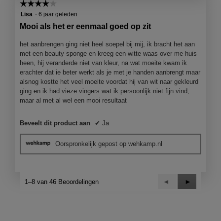
☆☆☆☆☆
☆☆☆☆☆
4
Lisa
·
6 jaar geleden
van
Mooi als het er eenmaal goed op zit
5
sterren.
het aanbrengen ging niet heel soepel bij mij, ik bracht het aan
met een beauty sponge en kreeg een witte waas over me huis
heen, hij veranderde niet van kleur, na wat moeite kwam ik
erachter dat ie beter werkt als je met je handen aanbrengt maar
alsnog kostte het veel moeite voordat hij van wit naar gekleurd
ging en ik had vieze vingers wat ik persoonlijk niet fijn vind,
maar al met al wel een mooi resultaat
Beveelt dit product aan
✔
Ja
Oorspronkelijk gepost op wehkamp.nl
Vorige
◄
Volgende
►
1–8 van 46 Beoordelingen
Reviews
Reviews