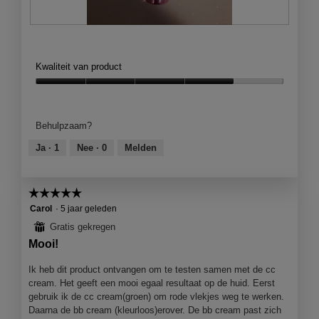
L
F
o
o
r
t
Kwaliteit van product
e
o
a
M
Kwaliteit
l
e
van
B
t
product,
Behulpzaam?
B
d
4
c
e
van
Ja ·
1
Nee ·
0
Melden
r
z
5
e
e
m
a
☆☆☆☆☆
☆☆☆☆☆
e
c
t
5
Carol
·
5 jaar geleden
i
van
⊞
Gratis gekregen
e
5
Mooi!
o
sterren.
p
Ik heb dit product ontvangen om te testen samen met de cc
e
cream. Het geeft een mooi egaal resultaat op de huid. Eerst
n
gebruik ik de cc cream(groen) om rode vlekjes weg te werken.
j
Daarna de bb cream (kleurloos)erover. De bb cream past zich
e