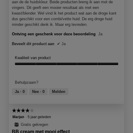
aan de de huidskleur. Beide producten breng ik aan met de
e
vingers. Dit geeft een mooier resultaat als met een
e
kwast/blender. Wel vind ik het product wat aan de droge kant
n
dus geschikt voor een combi/vette huid. De erg droge huid
m
minder geschikt denk ik. Maar erg tevreden.
o
d
Ontving een geschenk voor deze beoordeling
Ja
a
a
Beveelt dit product aan
✔
Ja
l
d
Kwaliteit van product
i
a
Kwaliteit
l
van
o
product,
Behulpzaam?
o
5
g
van
Ja ·
0
Nee ·
0
Melden
v
5
e
n
☆☆☆☆☆
☆☆☆☆☆
s
4
t
Marjan
·
5 jaar geleden
van
e
⊞
Gratis gekregen
5
r
BB cream met mooi effect