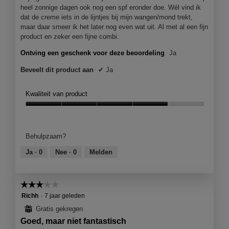
heel zonnige dagen ook nog een spf eronder doe. Wél vind ik
dat de creme iets in de lijntjes bij mijn wangen/mond trekt,
maar daar smeer ik het later nog even wat uit. Al met al een fijn
product en zeker een fijne combi.
Ontving een geschenk voor deze beoordeling
Ja
Beveelt dit product aan
✔
Ja
Kwaliteit van product
Kwaliteit
van
product,
Behulpzaam?
4
van
Ja ·
0
Nee ·
0
Melden
5
☆☆☆☆☆
☆☆☆☆☆
3
Richh
·
7 jaar geleden
van
⊞
Gratis gekregen
5
Goed, maar niet fantastisch
sterren.