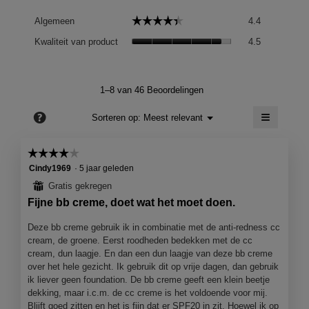
Algemeen,
☆☆☆☆☆
☆☆☆☆☆
Algemeen
4.4
gemiddelde
Kwaliteit
scorewaard
Kwaliteit van product
4.5
van
is
product,
4.4
gemiddelde
van
scorewaard
1–8 van 46 Beoordelingen
5.
is
≡
4.5
?
Menu
Sorteren op:
Meest relevant
▼
van
Als
5.
je
op
☆☆☆☆☆
☆☆☆☆☆
de
4
volgend
Cindy1969
·
5 jaar geleden
knop
van
⊞
Gratis gekregen
klikt,
5
wordt
Fijne bb creme, doet wat het moet doen.
de
sterren.
onderst
inhoud
Deze bb creme gebruik ik in combinatie met de anti-redness cc
bijgewer
cream, de groene. Eerst roodheden bedekken met de cc
cream, dun laagje. En dan een dun laagje van deze bb creme
over het hele gezicht. Ik gebruik dit op vrije dagen, dan gebruik
ik liever geen foundation. De bb creme geeft een klein beetje
dekking, maar i.c.m. de cc creme is het voldoende voor mij.
Blijft goed zitten en het is fijn dat er SPF20 in zit. Hoewel ik op