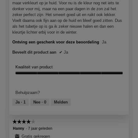
maar verkleurt op je huid. Voor nu is de kleur nog net iets te
donker voor mij, maar na een paar dagen in de zon zal het
zeker perfect zijn. Het smeert goed uit en ruikt ook lekker.
Voelt daarna ook fijn aan op de huid en bleef goed zitten. Dus
als het tubetje op is ga ik zeker nieuwe halen en dan een
kleurtje lichter erbij voor in de winter.
Ontving een geschenk voor deze beoordeling
Ja
Beveelt dit product aan
✔
Ja
Kwaliteit van product
Kwaliteit
van
product,
Behulpzaam?
5
van
Ja ·
1
Nee ·
0
Melden
5
☆☆☆☆☆
☆☆☆☆☆
4
Hanny
·
7 jaar geleden
van
⊞
Gratis gekregen