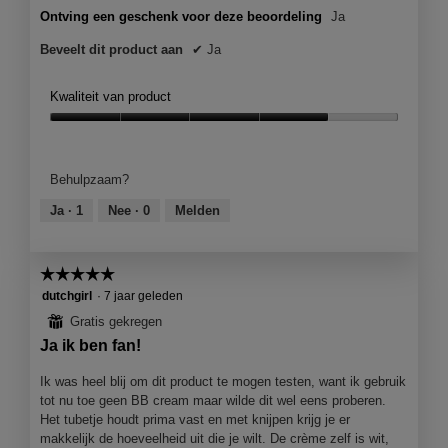
Ontving een geschenk voor deze beoordeling
Ja
Beveelt dit product aan
✔
Ja
Kwaliteit van product
Kwaliteit
van
product,
Behulpzaam?
4
van
Ja ·
1
Nee ·
0
Melden
5
☆☆☆☆☆
☆☆☆☆☆
5
dutchgirl
·
7 jaar geleden
van
⊞
Gratis gekregen
5
Ja ik ben fan!
sterren.
Ik was heel blij om dit product te mogen testen, want ik gebruik
tot nu toe geen BB cream maar wilde dit wel eens proberen.
Het tubetje houdt prima vast en met knijpen krijg je er
makkelijk de hoeveelheid uit die je wilt. De crème zelf is wit,