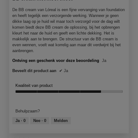
sterren.
.
De BB cream van Lóreal is een fijne vervanging van foundation
en heeft tegelijk een verzorgende werking. Wanneer je geen
dikke laag op je huid wil maar toch verzorgd voor de dag wilt
komen biedt deze BB cream de oplossing, bij het opbrengen
kleurt het naar de huid en geeft een lichte dekking. Het is
makkelijk aan te brengen. De structuur van de BB cream is
even wennen, voelt wat korrelig aan maar dit verdwijnt bij het
aanbrengen.
Ontving een geschenk voor deze beoordeling
Ja
Beveelt dit product aan
✔
Ja
Kwaliteit van product
Kwaliteit
van
product,
Behulpzaam?
4
van
Ja ·
0
Nee ·
0
Melden
5