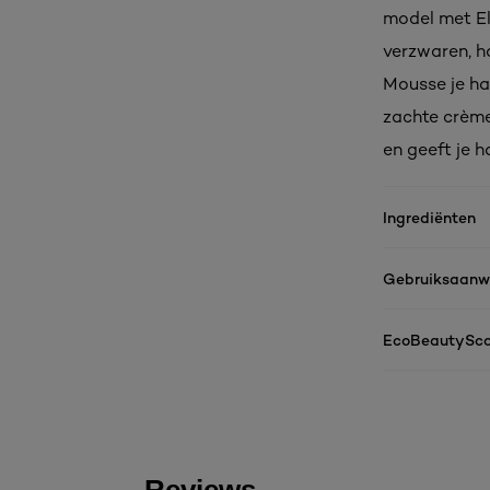
model met El
verzwaren, h
Mousse je ha
zachte crème
en geeft je h
Ingrediënten
Gebruiksaanwi
EcoBeautySco