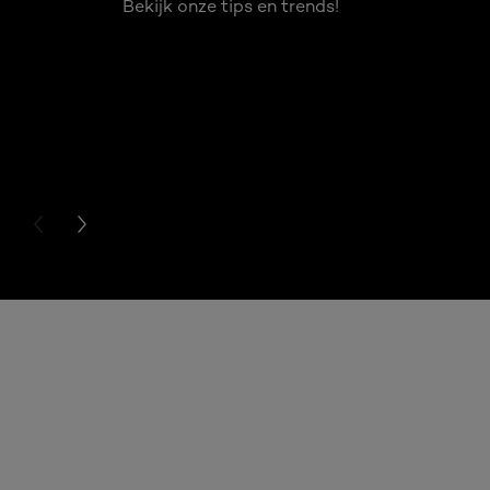
Bekijk onze tips en trends!
PREVIOUS CARD
NEXT CARD
Overslaan het dia: 5 beste make-up tips