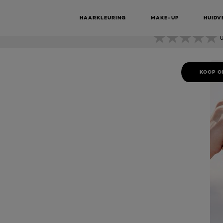
EXTRA ST
HAARKLEURING
MAKE-UP
HUIDV
0
KOOP O