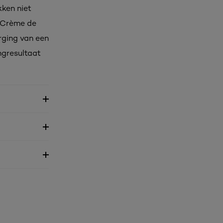
kken niet
t Crème de
rging van een
ngresultaat