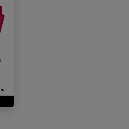
d
8/5
T