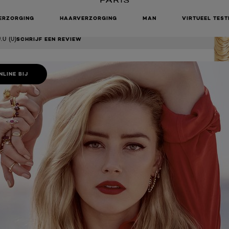
ERK MOUSSE
ERZORGING
HAARVERZORGING
MAN
VIRTUEEL TEST
.0
(0)
SCHRIJF EEN REVIEW
NLINE BIJ