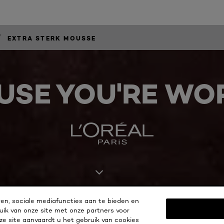
/
EXTRA STERK MOUSSE
USE YOU'RE WOR
en, sociale mediafuncties aan te bieden en
uik van onze site met onze partners voor
eze site aanvaardt u het gebruik van cookies