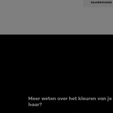
HAARMOUSSE
Overslaan het dia: Age Perfect 09 2021
Meer weten over het kleuren van je
haar?