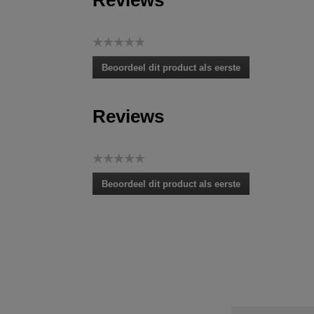
Reviews
☆☆☆☆☆
Geen
Beoordeel dit product als eerste
scorewaarde
.
Met
deze
Reviews
actie
opent
u
☆☆☆☆☆
een
Geen
modaal
Beoordeel dit product als eerste
scorewaarde
dialoogvenster.
.
Met
deze
actie
opent
u
een
modaal
dialoogvenster.