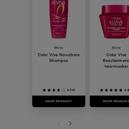
Elvive
Elvive
Color Vive Navulbare
Color Vive
Shampoo
Beschermen
haarmasker
3.7/5
4.
KOOP PRODUCT
KOOP PRODUC
PREVIOUS CARD
NEXT CARD