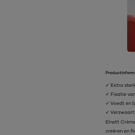
Productinform
✓ Extra sterk
✓ Fixatie va
✓ Voedt en 
✓ Verzwaart n
Elnett Crème
creëren en f